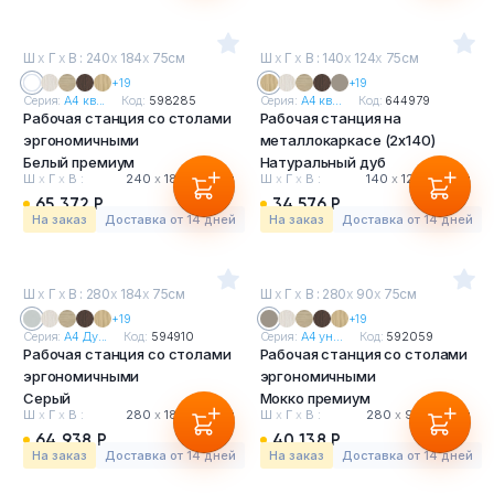
Ш
х
Г
х
В : 240
х
184
х
75см
Ш
х
Г
х
В : 140
х
124
х
75см
+19
+19
Серия:
А4 кв...
Код:
598285
Серия:
А4 кв...
Код:
644979
Рабочая станция со столами
Рабочая станция на
эргономичными
металлокаркасе (2х140)
Белый премиум
Натуральный дуб
Ш
х
Г
х
В :
240
х
184
х
75 см
Ш
х
Г
х
В :
140
х
124
х
75 см
65 372 Р
34 576 Р
На заказ
Доставка от 14 дней
На заказ
Доставка от 14 дней
Ш
х
Г
х
В : 280
х
184
х
75см
Ш
х
Г
х
В : 280
х
90
х
75см
+19
+19
Серия:
А4 Ду...
Код:
594910
Серия:
А4 ун...
Код:
592059
Рабочая станция со столами
Рабочая станция со столами
эргономичными
эргономичными
Серый
Мокко премиум
Ш
х
Г
х
В :
280
х
184
х
75 см
Ш
х
Г
х
В :
280
х
90
х
75 см
64 938 Р
40 138 Р
На заказ
Доставка от 14 дней
На заказ
Доставка от 14 дней