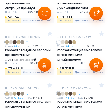
эргономичными
эргономичными
Антрацит премиум
Дуб скандинавский
Ш
х
Г
х
В :
280
х
184
х
75 см
Ш
х
Г
х
В :
240
х
90
х
75 см
66 164 Р
38 171 Р
На заказ
Доставка от 14 дней
На заказ
Доставка от 14 дней
Ш
х
Г
х
В : 320
х
184
х
75см
Ш
х
Г
х
В : 320
х
90
х
75см
+19
+19
Серия:
А4 ун...
Код:
592818
Серия:
А4 Ду...
Код:
594699
Рабочая станция со столами
Рабочая станция со столами
эргономичными
эргономичными
Дуб скандинавский
Белый премиум
Ш
х
Г
х
В :
320
х
184
х
75 см
Ш
х
Г
х
В :
320
х
90
х
75 см
72 458 Р
39 229 Р
На заказ
Доставка от 14 дней
На заказ
Доставка от 14 дней
Ш
х
Г
х
В : 280
х
184
х
75см
Ш
х
Г
х
В : 320
х
90
х
75см
+19
+19
Серия:
А4 кв...
Код:
644933
Серия:
А4 тр...
Код:
595016
Рабочая станция со столами
Рабочая станция со столами
эргономичными
эргономичными