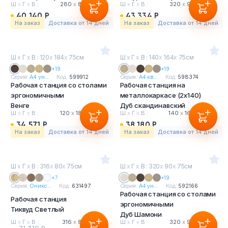
Ш
х
Г
х
В :
280
х
80
х
75 см
Ш
х
Г
х
В :
320
х
90
х
75 см
40 140 Р
43 334 Р
На заказ
Доставка от 14 дней
На заказ
Доставка от 14 дней
Ш
х
Г
х
В : 120
х
184
х
75см
Ш
х
Г
х
В : 140
х
164
х
75см
+19
+19
Серия:
А4 ун...
Код:
599912
Серия:
А4 кв...
Код:
598374
Рабочая станция со столами
Рабочая станция на
эргономичными
металлокаркасе (2х140)
Венге
Дуб скандинавский
Ш
х
Г
х
В :
120
х
184
х
75 см
Ш
х
Г
х
В :
140
х
164
х
75 см
34 571 Р
38 180 Р
На заказ
Доставка от 14 дней
На заказ
Доставка от 14 дней
Ш
х
Г
х
В : 316
х
80
х
75см
Ш
х
Г
х
В : 320
х
90
х
75см
+7
+19
Серия:
Оникс...
Код:
631497
Серия:
А4 ун...
Код:
592166
Рабочая станция со столами
Рабочая станция
эргономичными
Тиквуд Светлый
Дуб Шамони
Ш
х
Г
х
В :
316
х
80
х
75 см
Ш
х
Г
х
В :
320
х
90
х
75 см