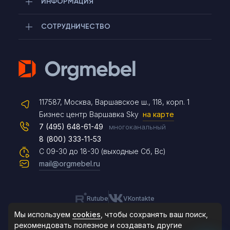
ИНФОРМАЦИЯ
СОТРУДНИЧЕСТВО
Telegram
117587, Москва, Варшавское ш., 118, корп. 1
Max
Бизнес центр Варшавка Sky
на карте
7 (495) 648-61-49
многоканальный
8 (800) 333-11-53
Чат на сайте
С 09-30 до 18-30 (выходные Сб, Вс)
mail@orgmebel.ru
Rutube
VKontakte
8 (495) 183-47-87
По будням с 09:30 до 18:30
Мы используем
cookies
, чтобы сохранять ваш поиск,
рекомендовать
полезное и создавать другие