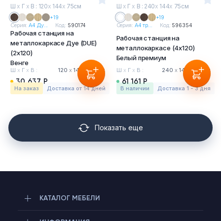
Ш
х
Г
х
В : 120
х
144
х
75см
Ш
х
Г
х
В : 240
х
144
х
75см
+19
+19
Серия:
А4 Ду...
Код:
590174
Серия:
А4 тр...
Код:
596354
Рабочая станция на
Рабочая станция на
металлокаркасе Дуе (DUE)
металлокаркасе (4х120)
(2х120)
Белый премиум
Венге
Ш
х
Г
х
В :
120
х
144
х
75 см
Ш
х
Г
х
В :
240
х
144
х
75 см
30 637 Р
61 161 Р
На заказ
Доставка от 14 дней
в наличии
Доставка 1 - 3 дня
Показать еще
КАТАЛОГ МЕБЕЛИ