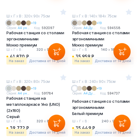
Ш
х
Г
х
В : 320
х
90
х
75см
Ш
х
Г
х
В : 140
х
184
х
75см
+19
+19
Серия:
А4 ун...
Код:
592097
Серия:
А4 Ду...
Код:
594558
Рабочая станция со столами
Рабочая станция со столами
эргономичными
эргономичными
Мокко премиум
Мокко премиум
Ш
х
Г
х
В :
320
х
90
х
75 см
Ш
х
Г
х
В :
140
х
184
х
75 см
41 870 Р
35 959 Р
На заказ
Доставка от 14 дней
На заказ
Доставка от 14 дней
Ш
х
Г
х
В : 320
х
80
х
75см
Ш
х
Г
х
В : 240
х
90
х
75см
+19
+19
Серия:
А4 ун...
Код:
591784
Серия:
А4 Ду...
Код:
594737
Рабочая станция на
Рабочая станция со столами
металлокаркасе Уно (UNO)
эргономичными
(2х160)
Белый премиум
Серый
Ш
х
Г
х
В :
320
х
80
х
75 см
Ш
х
Г
х
В :
240
х
90
х
75 см
39 772 Р
35 449 Р
На заказ
Доставка от 14 дней
На заказ
Доставка от 14 дней