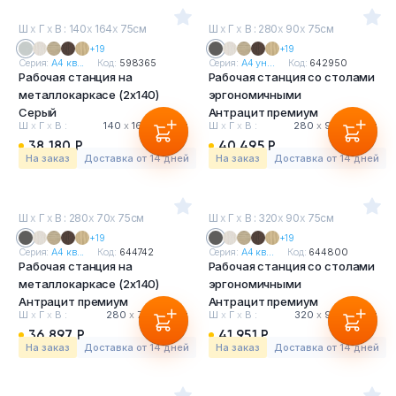
Ш
х
Г
х
В : 140
х
164
х
75см
Ш
х
Г
х
В : 280
х
90
х
75см
+19
+19
Серия:
А4 кв...
Код:
598365
Серия:
А4 ун...
Код:
642950
Рабочая станция на
Рабочая станция со столами
металлокаркасе (2х140)
эргономичными
Серый
Антрацит премиум
Ш
х
Г
х
В :
140
х
164
х
75 см
Ш
х
Г
х
В :
280
х
90
х
75 см
38 180 Р
40 495 Р
На заказ
Доставка от 14 дней
На заказ
Доставка от 14 дней
Ш
х
Г
х
В : 280
х
70
х
75см
Ш
х
Г
х
В : 320
х
90
х
75см
+19
+19
Серия:
А4 кв...
Код:
644742
Серия:
А4 кв...
Код:
644800
Рабочая станция на
Рабочая станция со столами
металлокаркасе (2х140)
эргономичными
Антрацит премиум
Антрацит премиум
Ш
х
Г
х
В :
280
х
70
х
75 см
Ш
х
Г
х
В :
320
х
90
х
75 см
36 897 Р
41 951 Р
На заказ
Доставка от 14 дней
На заказ
Доставка от 14 дней