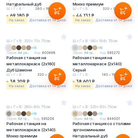
Натуральный дуб
Мокко премиум
Ш
х
Г
х
В :
280
х
184
х
75 см
Ш
х
Г
х
В :
320
х
90
х
75 см
69 180 Р
44 131 Р
На заказ
Доставка от 14 дней
На заказ
Доставка от 14 дней
Ш
х
Г
х
В : 320
х
70
х
75см
Ш
х
Г
х
В : 140
х
164
х
75см
+19
+19
Серия:
А4 ун...
Код:
600498
Серия:
А4 тр...
Код:
595272
Рабочая станция на
Рабочая станция на
металлокаркасе (2х160)
металлокаркасе (2х140)
Дуб Шамони
Серый
Ш
х
Г
х
В :
320
х
70
х
75 см
Ш
х
Г
х
В :
140
х
164
х
75 см
38 209 Р
38 601 Р
На заказ
Доставка от 14 дней
На заказ
Доставка от 14 дней
Ш
х
Г
х
В : 280
х
80
х
75см
Ш
х
Г
х
В : 320
х
90
х
75см
+19
+19
Серия:
А4 тр...
Код:
595206
Серия:
А4 тр...
Код:
644001
Рабочая станция на
Рабочая станция со столами
металлокаркасе (2х140)
эргономичными
Мокко премиум
Натуральный дуб