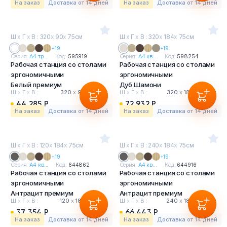
На заказ
Доставка от 14 дней
На заказ
Доставка от 14 дней
Ш
х
Г
х
В : 320
х
90
х
75см
Ш
х
Г
х
В : 320
х
184
х
75см
+19
+19
Серия:
А4 тр...
Код:
595919
Серия:
А4 кв...
Код:
598254
Рабочая станция со столами
Рабочая станция со столами
эргономичными
эргономичными
Белый премиум
Дуб Шамони
Ш
х
Г
х
В :
320
х
90
х
75 см
Ш
х
Г
х
В :
320
х
184
х
75 см
44 285 Р
72 932 Р
На заказ
Доставка от 14 дней
На заказ
Доставка от 14 дней
Ш
х
Г
х
В : 120
х
184
х
75см
Ш
х
Г
х
В : 240
х
184
х
75см
+19
+19
Серия:
А4 кв...
Код:
644862
Серия:
А4 кв...
Код:
644916
Рабочая станция со столами
Рабочая станция со столами
эргономичными
эргономичными
Антрацит премиум
Антрацит премиум
Ш
х
Г
х
В :
120
х
184
х
75 см
Ш
х
Г
х
В :
240
х
184
х
75 см
37 354 Р
66 443 Р
На заказ
Доставка от 14 дней
На заказ
Доставка от 14 дней