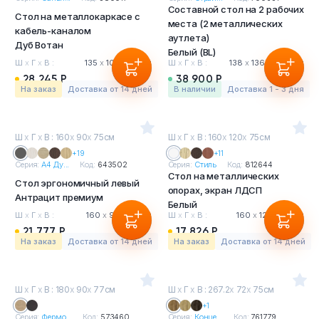
Составной стол на 2 рабочих
Стол на металлокаркасе с
места (2 металлических
кабель-каналом
аутлета)
Дуб Вотан
Белый (BL)
Ш
х
Г
х
В :
135
х
100
х
75 см
Ш
х
Г
х
В :
138
х
136.6
х
75 см
28 245 Р
38 900 Р
На заказ
Доставка от 14 дней
в наличии
Доставка 1 - 3 дня
Ш
х
Г
х
В : 160
х
90
х
75см
Ш
х
Г
х
В : 160
х
120
х
75см
+19
+11
Серия:
А4 Ду...
Код:
643502
Серия:
Стиль
Код:
812644
Стол на металлических
Стол эргономичный левый
опорах, экран ЛДСП
Антрацит премиум
Белый
Ш
х
Г
х
В :
160
х
90
х
75 см
Ш
х
Г
х
В :
160
х
120
х
75 см
21 777 Р
17 826 Р
На заказ
Доставка от 14 дней
На заказ
Доставка от 14 дней
Ш
х
Г
х
В : 180
х
90
х
77см
Ш
х
Г
х
В : 267.2
х
72
х
75см
+1
Серия:
Фермо...
Код:
573460
Серия:
Конце...
Код:
761779