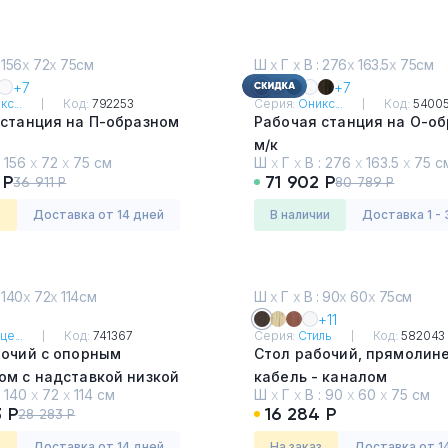
 156
х
72
х
75см
Ш
х
Г
х
В : 276
х
163.5
х
75см
+7
+7
с...
Код:
792253
Серия:
Оникс...
Код:
5400
 станция на П-образном
Рабочая станция на О-о
м/к
:
156
х
72
х
75 см
Ш
х
Г
х
В :
276
х
163.5
х
75 с
и
Дуб Аттик
 Р
71 902 Р
36 911 Р
80 789 Р
з
Доставка от 14 дней
в наличии
Доставка 1 - 
 140
х
72
х
114см
Ш
х
Г
х
В : 90
х
60
х
75см
+11
це...
Код:
741367
Серия:
Стиль
Код:
582043
бочий с опорным
Стол рабочий, прямолине
ом с надставкой низкой
кабель - каналом
:
140
х
72
х
114 см
Ш
х
Г
х
В :
90
х
60
х
75 см
Янтарный - Белый
Венге
 Р
16 284 Р
28 283 Р
з
Доставка от 14 дней
На заказ
Доставка от 1