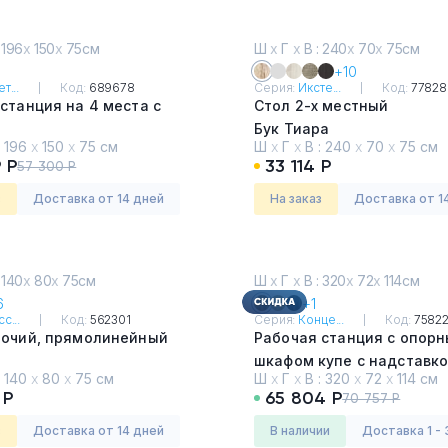
 196
х
150
х
75см
Ш
х
Г
х
В : 240
х
70
х
75см
+10
т...
Код:
689678
Серия:
Иксте...
Код:
77828
станция на 4 места с
Стол 2-х местный
Бук Тиара
:
196
х
150
х
75 см
Ш
х
Г
х
В :
240
х
70
х
75 см
о
 Р
33 114 Р
57 300 Р
з
Доставка от 14 дней
На заказ
Доставка от 1
 140
х
80
х
75см
Ш
х
Г
х
В : 320
х
72
х
114см
6
+1
с...
Код:
562301
Серия:
Конце...
Код:
7582
бочий, прямолинейный
Рабочая станция с опор
шкафом купе с надставко
:
140
х
80
х
75 см
Ш
х
Г
х
В :
320
х
72
х
114 см
Сандал Янтарный - Белы
 Р
65 804 Р
70 757 Р
з
Доставка от 14 дней
в наличии
Доставка 1 - 