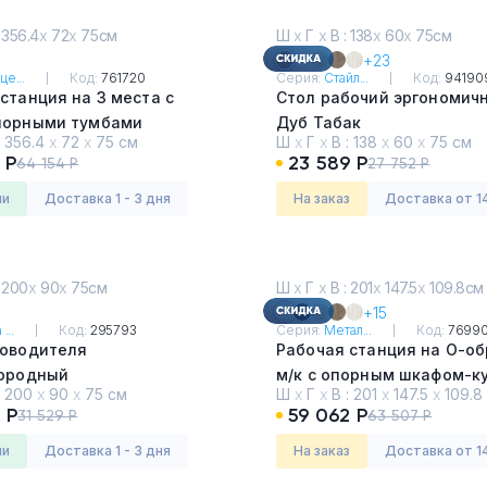
 356.4
х
72
х
75см
Ш
х
Г
х
В : 138
х
60
х
75см
+23
це...
Код:
761720
Серия:
Стайл...
Код:
94190
станция на 3 места с
Стол рабочий эргономич
порными тумбами
Дуб Табак
:
356.4
х
72
х
75 см
Ш
х
Г
х
В :
138
х
60
х
75 см
и - Белый
 Р
23 589 Р
64 154 Р
27 752 Р
ии
Доставка 1 - 3 дня
На заказ
Доставка от 1
 200
х
90
х
75см
Ш
х
Г
х
В : 201
х
147.5
х
109.8см
+15
...
Код:
295793
Серия:
Метал...
Код:
7699
ководителя
Рабочая станция на О-о
городный
м/к с опорным шкафом-к
:
200
х
90
х
75 см
Ш
х
Г
х
В :
201
х
147.5
х
109.8
Белый
 Р
59 062 Р
31 529 Р
63 507 Р
ии
Доставка 1 - 3 дня
На заказ
Доставка от 1