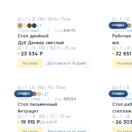
Ш
х
Г
х
В : 136
х
160.6
х
75см
Ш
х
Г
х
В :
+7
Серия:
Эдис ...
Код:
814775
Серия:
Оник
Стол двойной
Рабочая
Дуб Денвер светлый
м/к
Ш
х
Г
х
В :
136
х
160.6
х
75 см
Ш
х
Г
х
В 
Дуб Мал
23 534 Р
32 851
На заказ
Доставка от 14 дней
На зака
Ш
х
Г
х
В : 158
х
70
х
75см
Ш
х
Г
х
В :
+27
+1
Серия:
Стайл...
Код:
925224
Серия:
Кон
Стол письменный
Стол ра
Антрацит
стеллаж
Ш
х
Г
х
В :
158
х
70
х
75 см
Ш
х
Г
х
В 
Сандал 
19 915 Р
26 303
23 429 Р
На заказ
Доставка от 14 дней
На зака