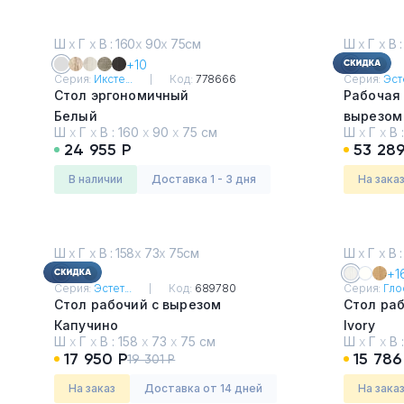
Ш
х
Г
х
В : 160
х
90
х
75см
Ш
х
Г
х
В :
+10
Серия:
Иксте...
Код:
778666
Серия:
Эсте
Стол эргономичный
Рабочая 
Белый
вырезом
Ш
х
Г
х
В :
160
х
90
х
75 см
Ш
х
Г
х
В 
Капучин
24 955 Р
53 289
в наличии
Доставка 1 - 3 дня
На зака
Ш
х
Г
х
В : 158
х
73
х
75см
Ш
х
Г
х
В :
+1
Серия:
Эстет...
Код:
689780
Серия:
Глос
Стол рабочий с вырезом
Стол ра
Капучино
Ivory
Ш
х
Г
х
В :
158
х
73
х
75 см
Ш
х
Г
х
В 
17 950 Р
15 786
19 301 Р
На заказ
Доставка от 14 дней
На зака