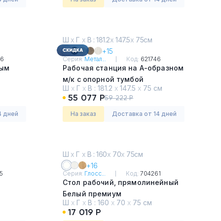
Ш
х
Г
х
В : 181.2
х
147.5
х
75см
+15
56
Серия:
Метал...
Код:
621746
ным
Рабочая станция на А-образном
м/к с опорной тумбой
Ш
х
Г
х
В :
181.2
х
147.5
х
75 см
Белый
55 077 Р
59 222 Р
4 дней
На заказ
Доставка от 14 дней
Ш
х
Г
х
В : 160
х
70
х
75см
+16
5
Серия:
Глосс...
Код:
704261
Стол рабочий, прямолинейный
Белый премиум
Ш
х
Г
х
В :
160
х
70
х
75 см
17 019 Р