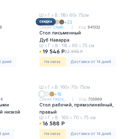
Ш
х
Г
х
В : 118
х
60
х
75см
+23
6
Серия:
Стайл...
Код:
941332
Стол письменный
Дуб Наварра
Ш
х
Г
х
В :
118
х
60
х
75 см
19 546 Р
22 995 Р
4 дней
На заказ
Доставка от 14 дней
Ш
х
Г
х
В : 160
х
70
х
75см
+16
24
Серия:
Глосс...
Код:
703969
ными
Стол рабочий, прямолинейный,
й низкой
правый
Ш
х
Г
х
В :
160
х
70
х
75 см
й
Белый премиум
16 588 Р
3 дня
На заказ
Доставка от 14 дней