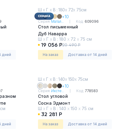
Ш
х
Г
х
В : 180
х
72
х
75см
+10
9
Серия:
Матал...
Код:
609096
ный
Стол письменный
Дуб Наварра
Ш
х
Г
х
В :
180
х
72
х
75 см
19 056 Р
20 490 Р
4 дней
На заказ
Доставка от 14 дней
Ш
х
Г
х
В : 140
х
150
х
75см
+10
07
Серия:
Иксте...
Код:
778583
бразном
Стол угловой
упе
Сосна Эдмонт
 см
Ш
х
Г
х
В :
140
х
150
х
75 см
32 281 Р
4 дней
На заказ
Доставка от 14 дней