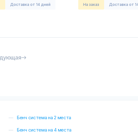
з
Доставка от 14 дней
На заказ
Доставка от 1
дующая
Бенч система на 2 места
Бенч система на 4 места