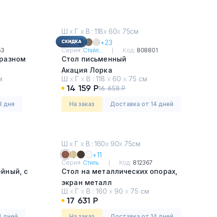
Ш
х
Г
х
В : 118
х
60
х
75см
+23
53
Серия:
Стайл...
Код:
808801
бразном
Стол письменный
Акация Лорка
м
Ш
х
Г
х
В :
118
х
60
х
75 см
14 159 Р
16 658 Р
3 дня
На заказ
Доставка от 14 дней
Ш
х
Г
х
В : 160
х
90
х
75см
+11
Серия:
Стиль
Код:
812367
йный, с
Стол на металлических опорах,
экран металл
Ш
х
Г
х
В :
160
х
90
х
75 см
Шамони тёмный
17 631 Р
4 дней
На заказ
Доставка от 14 дней