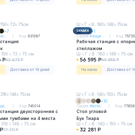
 156
х
72
х
75см
Ш
х
Г
х
В : 180
х
148
х
75см
+7
+1
с...
Код:
631387
Серия:
Конце...
Код:
7573
 станция
Рабочая станция с опор
ик
стеллажом
:
156
х
72
х
75 см
Ш
х
Г
х
В :
180
х
148
х
75 см
Дуб Мали - Белый
 Р
56 595 Р
62 673 Р
60 855 Р
з
Доставка от 14 дней
На заказ
Доставка от 1
 316
х
148
х
75см
Ш
х
Г
х
В : 140
х
150
х
75см
+10
це...
Код:
745014
Серия:
Иксте...
Код:
77858
станция двухсторонняя с
Стол угловой
ыми тумбами на 4 места
Бук Тиара
:
316
х
148
х
75 см
Ш
х
Г
х
В :
140
х
150
х
75 см
и - Белый
 Р
32 281 Р
77 171 Р