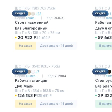
Ш
х
Г
х
В : 138
х
70
х
75см
Ш
х
Г
х
В :
+23
+1
Серия:
Стайл...
Код:
941493
Серия:
Кон
Стол письменный
Рабочая 
Вяз Благородный
двумя о
Ш
х
Г
х
В :
138
х
70
х
75 см
Ш
х
Г
х
В 
Дуб Мал
20 922 Р
59 663
24 614 Р
На заказ
Доставка от 14 дней
в налич
Ш
х
Г
х
В : 354
х
163.5
х
75см
Ш
х
Г
х
В :
+7
Серия:
Оникс...
Код:
792984
Серия:
Ялта 
Рабочая станция
Стол ру
Дуб Мали
Вяз Бла
Ш
х
Г
х
В :
354
х
163.5
х
75 см
Ш
х
Г
х
В 
126 183 Р
29 322
135 681 Р
На заказ
Доставка от 14 дней
в налич