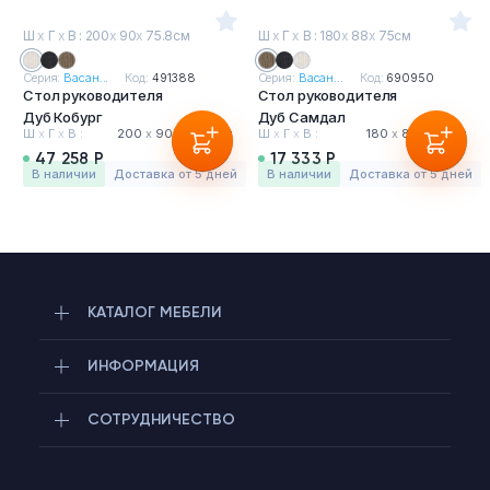
Ш
х
Г
х
В : 200
х
90
х
75.8см
Ш
х
Г
х
В : 180
х
88
х
75см
Серия:
Васан...
Код:
491388
Серия:
Васан...
Код:
690950
Стол руководителя
Стол руководителя
Дуб Кобург
Дуб Самдал
Ш
х
Г
х
В :
200
х
90
х
75.8 см
Ш
х
Г
х
В :
180
х
88
х
75 см
47 258 Р
17 333 Р
в наличии
Доставка от 5 дней
в наличии
Доставка от 5 дней
КАТАЛОГ МЕБЕЛИ
ИНФОРМАЦИЯ
СОТРУДНИЧЕСТВО