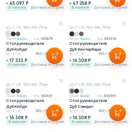
45 097 Р
47 258 Р
в наличии
Доставка от 5 дней
в наличии
Доставка от 5 дней
Ш
х
Г
х
В : 180
х
88
х
75см
Ш
х
Г
х
В : 160
х
88
х
75см
Серия:
Васан...
Код:
492679
Серия:
Васан...
Код:
492430
Стол руководителя
Стол руководителя
Дуб Кобург
Дуб Кентербери
Ш
х
Г
х
В :
180
х
88
х
75 см
Ш
х
Г
х
В :
160
х
88
х
75 см
17 333 Р
16 308 Р
в наличии
Доставка от 5 дней
в наличии
Доставка от 5 дней
Ш
х
Г
х
В : 160
х
88
х
75см
Ш
х
Г
х
В : 160
х
88
х
75см
Серия:
Васан...
Код:
492431
Серия:
Васан...
Код:
690951
Стол руководителя
Стол руководителя
Дуб Кобург
Дуб Самдал
Ш
х
Г
х
В :
160
х
88
х
75 см
Ш
х
Г
х
В :
160
х
88
х
75 см
16 308 Р
16 308 Р
в наличии
Доставка от 5 дней
в наличии
Доставка от 5 дней