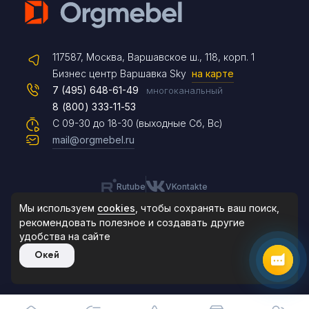
Telegram
117587, Москва, Варшавское ш., 118, корп. 1
Max
Бизнес центр Варшавка Sky
на карте
7 (495) 648-61-49
многоканальный
8 (800) 333-11-53
Чат на сайте
С 09-30 до 18-30 (выходные Сб, Вс)
mail@orgmebel.ru
Rutube
VKontakte
8 (495) 183-47-87
По будням с 09:30 до 18:30
Мы используем
cookies
, чтобы сохранять ваш поиск,
рекомендовать
полезное и создавать другие
удобства на сайте
© 2006-2026. Orgmebel.ru
Окей
Продажа офисной мебели.
Все права защищены.