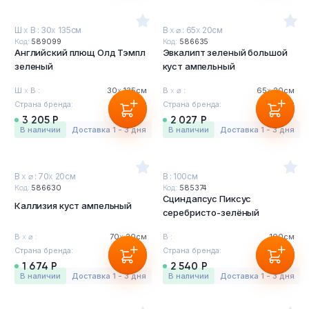
Ш
х
В : 30
х
135см
В
х
⌀ : 65
х
20см
Код:
589099
Код:
586635
Английский плющ Олд Тэмпл
Эвкалипт зеленый большой
зеленый
куст ампельный
Ш
х
В :
30
х
135см
В
х
⌀ :
65
х
20см
Страна бренда:
Бельгия
Страна бренда:
Бельгия
3 205 Р
2 027 Р
в наличии
Доставка 1 - 3 дня
в наличии
Доставка 1 - 3 дня
В
х
⌀ : 70
х
20см
В : 100см
Код:
586630
Код:
585374
Сциндапсус Пиксус
Каллизия куст ампельный
серебристо-зелёный
В
х
⌀ :
70
х
20см
В :
100см
Страна бренда:
Бельгия
Страна бренда:
Бельгия
1 674 Р
2 540 Р
в наличии
Доставка 1 - 3 дня
в наличии
Доставка 1 - 3 дня