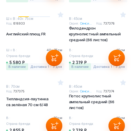
Ш
х
В : 40
х
75см
В : 45см
Код:
816933
Серия:
Сенси...
Код:
737376
Филодендрон
Английский плющ FR
крупнолистный ампельный
средний (66 листов)
Ш
х
В :
40
х
75см
В :
45см
Страна бренда:
Бельгия
Страна бренда:
Бельгия
5 580 Р
2 319 Р
в наличии
Доставка 1 - 3 дня
в наличии
Доставка 1 - 3 дня
В : 70см
В : 45см
Код:
737375
Серия:
Сенси...
Код:
737374
Потос крупнолистный
Тилландсия-паутинка
ампельный средний (66
св.зелёная 70 см 6/48
листов)
В :
70см
В :
45см
Страна бренда:
Бельгия
Страна бренда:
Бельгия
2 855 Р
2 319 Р