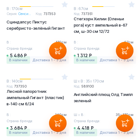
В : 170см
В : 67см
Серия:
Сенси...
Код:
737353
Код:
737351
Стегхорн Хилии (Оленьи
Сциндапсус Пиктус
рога) куст ампельный в-67
серебристо-зелёный Гигант
см, ш-30 см 12/72
В :
170см
В :
67см
Страна бренда:
Бельгия
Страна бренда:
Бельгия
5 486 Р
1 312 Р
в наличии
Доставка 1 - 3 дня
в наличии
Доставка 1 - 3 дня
В : 140см
Ш
х
В : 35
х
170см
Код:
737350
Код:
589100
Лесной папоротник
Английский плющ Олд Тэмпл
ампельный Гигант (пластик)
зеленый
в-140 см 6/24
В :
140см
Ш
х
В :
35
х
170см
Страна бренда:
Бельгия
Страна бренда:
Бельгия
3 684 Р
4 418 Р
в наличии
Доставка 1 - 3 дня
в наличии
Доставка 1 - 3 дня