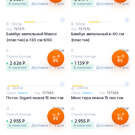
в наличии
Доставка 1 - 3 дня
в наличии
Доставка 1 - 3 дня
В : 130см
В : 60см
Код:
737371
Код:
737370
Бамбук ампельный Макси
Бамбук ампельный в-60 см
(пластик) в-130 см 6/60
(пластик)
В :
130см
В :
60см
Страна бренда:
Бельгия
Страна бренда:
Бельгия
2 626 Р
1 139 Р
в наличии
Доставка 1 - 3 дня
в наличии
Доставка 1 - 3 дня
Д : 240см
Д : 240см
Серия:
Сенси...
Код:
737369
Серия:
Сенси...
Код:
737368
Потос Gigant лиана 15 листов
Монстера лиана 15 листов
Д :
240см
Д :
240см
Страна бренда:
Бельгия
Страна бренда:
Бельгия
2 955 Р
2 955 Р
в наличии
Доставка 1 - 3 дня
в наличии
Доставка 1 - 3 дня