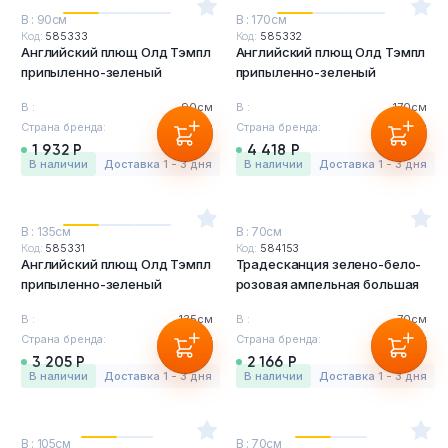
В : 90см
В : 170см
Код:
585333
Код:
585332
Английский плющ Олд Тэмпл
Английский плющ Олд Тэмпл
припыленно-зеленый
припыленно-зеленый
В :
90см
В :
170см
Страна бренда:
Бельгия
Страна бренда:
Бельгия
1 932 Р
4 418 Р
в наличии
Доставка 1 - 3 дня
в наличии
Доставка 1 - 3 дня
В : 135см
В : 70см
Код:
585331
Код:
584153
Английский плющ Олд Тэмпл
Традесканция зелено-бело-
припыленно-зеленый
розовая ампельная большая
В :
135см
В :
70см
Страна бренда:
Бельгия
Страна бренда:
Бельгия
3 205 Р
2 166 Р
в наличии
Доставка 1 - 3 дня
в наличии
Доставка 1 - 3 дня
В : 105см
В : 70см