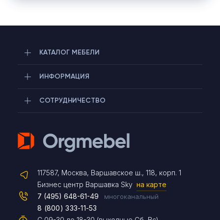
КАТАЛОГ МЕБЕЛИ
ИНФОРМАЦИЯ
СОТРУДНИЧЕСТВО
Telegram
117587, Москва, Варшавское ш., 118, корп. 1
Max
Бизнес центр Варшавка Sky
на карте
7 (495) 648-61-49
многоканальный
8 (800) 333-11-53
Чат на сайте
С 09-30 до 18-30 (выходные Сб, Вс)