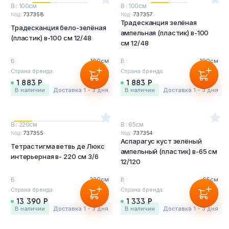
В : 100см
В : 100см
Код:
737358
Код:
737357
Традесканция зелёная
Традесканция бело-зелёная
ампельная (пластик) в-100
(пластик) в-100 см 12/48
см 12/48
В :
100см
В :
100см
Страна бренда:
Бельгия
Страна бренда:
Бельгия
1 883 Р
1 883 Р
в наличии
Доставка 1 - 3 дня
в наличии
Доставка 1 - 3 дня
В : 220см
В : 65см
Код:
737355
Код:
737354
Аспарагус куст зелёный
Тетрастигма ветвь де Люкс
ампельный (пластик) в-65 см
интерьерная в- 220 см 3/6
12/120
В :
220см
В :
65см
Страна бренда:
Бельгия
Страна бренда:
Бельгия
13 390 Р
1 333 Р
в наличии
Доставка 1 - 3 дня
в наличии
Доставка 1 - 3 дня