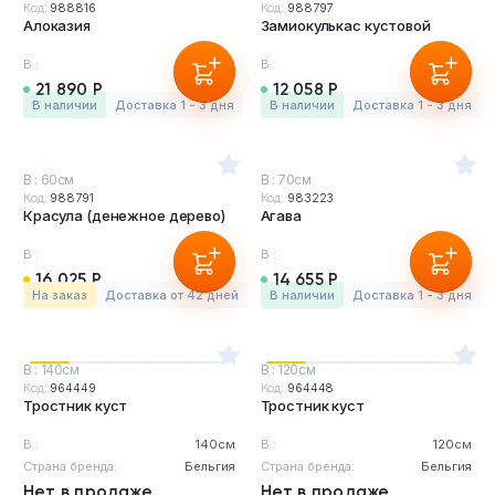
Код:
988816
Код:
988797
Алоказия
Замиокулькас кустовой
В :
110см
В :
90см
21 890 Р
12 058 Р
в наличии
Доставка 1 - 3 дня
в наличии
Доставка 1 - 3 дня
В : 60см
В : 70см
Код:
988791
Код:
983223
Красула (денежное дерево)
Агава
В :
60см
В :
70см
16 025 Р
14 655 Р
На заказ
Доставка от 42 дней
в наличии
Доставка 1 - 3 дня
В : 140см
В : 120см
Код:
964449
Код:
964448
Тростник куст
Тростник куст
В :
140см
В :
120см
Страна бренда:
Бельгия
Страна бренда:
Бельгия
Нет в продаже
Нет в продаже