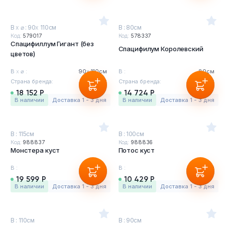
В
х
⌀ : 90
х
110см
В : 80см
Код:
579017
Код:
578337
Спацифиллум Гигант (без
Спацифилум Королевский
цветов)
В
х
⌀ :
90
х
110см
В :
80см
Страна бренда:
Бельгия
Страна бренда:
Бельгия
18 152 Р
14 724 Р
в наличии
Доставка 1 - 3 дня
в наличии
Доставка 1 - 3 дня
В : 115см
В : 100см
Код:
988837
Код:
988836
Монстера куст
Потос куст
В :
115см
В :
100см
19 599 Р
10 429 Р
в наличии
Доставка 1 - 3 дня
в наличии
Доставка 1 - 3 дня
В : 110см
В : 90см