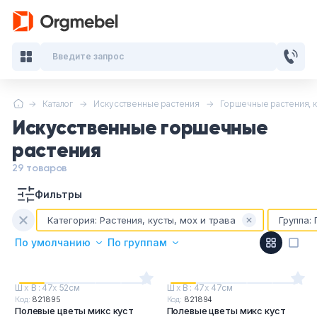
Введите запрос
Каталог
Искусственные растения
Горшечные растения, к
Кабинеты руководителя
Искусственные горшечные
Мебель для персонала
растения
29 товаров
Столы для переговоров
Фильтры
Стойки ресепшн
Категория:
Растения, кусты, мох и трава
Группа:
По умолчанию
По группам
Офисные кресла и стулья
Ш
х
В : 47
х
52см
Ш
х
В : 47
х
47см
Офисные столы
Код:
821895
Код:
821894
Полевые цветы микс куст
Полевые цветы микс куст