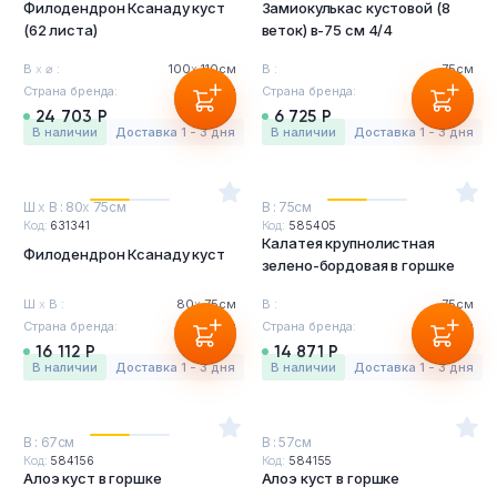
Филодендрон Ксанаду куст
Замиокулькас кустовой (8
(62 листа)
веток) в-75 см 4/4
В
х
⌀ :
100
х
110см
В :
75см
Страна бренда:
Бельгия
Страна бренда:
Бельгия
24 703 Р
6 725 Р
в наличии
Доставка 1 - 3 дня
в наличии
Доставка 1 - 3 дня
Ш
х
В : 80
х
75см
В : 75см
Код:
631341
Код:
585405
Калатея крупнолистная
Филодендрон Ксанаду куст
зелено-бордовая в горшке
Ш
х
В :
80
х
75см
В :
75см
Страна бренда:
Бельгия
Страна бренда:
Бельгия
16 112 Р
14 871 Р
в наличии
Доставка 1 - 3 дня
в наличии
Доставка 1 - 3 дня
В : 67см
В : 57см
Код:
584156
Код:
584155
Алоэ куст в горшке
Алоэ куст в горшке