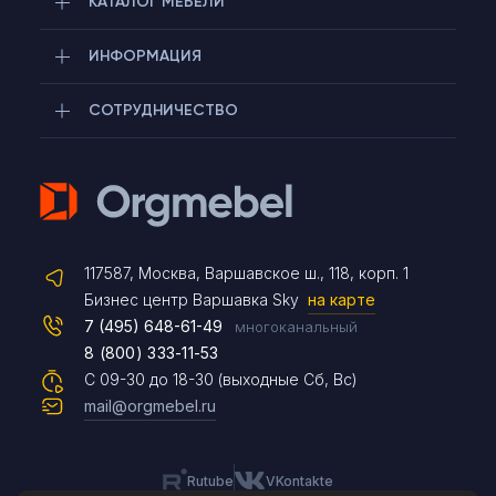
КАТАЛОГ МЕБЕЛИ
ИНФОРМАЦИЯ
СОТРУДНИЧЕСТВО
Telegram
117587, Москва, Варшавское ш., 118, корп. 1
Max
Бизнес центр Варшавка Sky
на карте
7 (495) 648-61-49
многоканальный
8 (800) 333-11-53
Чат на сайте
С 09-30 до 18-30 (выходные Сб, Вс)
mail@orgmebel.ru
Rutube
VKontakte
8 (495) 183-47-87