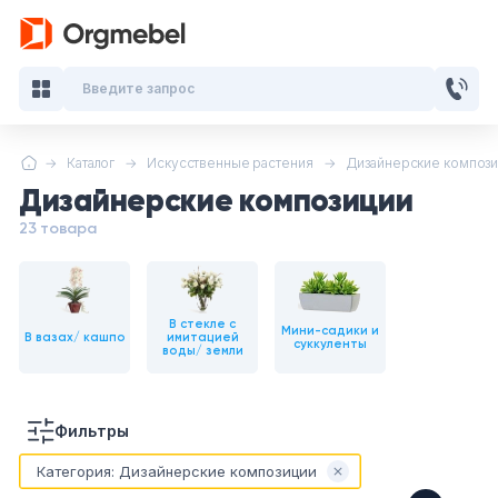
Введите запрос
Каталог
Искусственные растения
Дизайнерские композ
Кабинеты руководителя
Дизайнерские композиции
Мебель для персонала
23 товара
Столы для переговоров
В стекле с
Мини-садики и
В вазах/ кашпо
Стойки ресепшн
имитацией
суккуленты
воды/ земли
Офисные кресла и стулья
Фильтры
Офисные столы
Категория:
Дизайнерские композиции