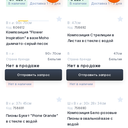
в наличии
Доставка 1 - 3 дня
в наличии
Доставка 1 - 3 дня
В
х
⌀ : 90
х
70см
В : 47см
Код:
806612
Код:
758692
Композиция "Flower
Композиция Стрелиции в
Inspiration" в вазе Moho
Листах в стекле с водой
дымчато-серый песок
В
х
⌀ :
90
х
70см
В :
47см
Страна бренда:
Бельгия
Страна бренда:
Бельгия
Нет в продаже
Нет в продаже
Отправить запрос
Отправить запрос
Нет в наличии
Нет в наличии
В
х
⌀ : 37
х
45см
Ш
х
В
х
⌀ : 30
х
28
х
34см
Код:
758691
Код:
758690
Композиция Бело-розовые
Пионы Букет "Pione Grande"
Пионы в овальной вазе с
в стекле с водой
водой