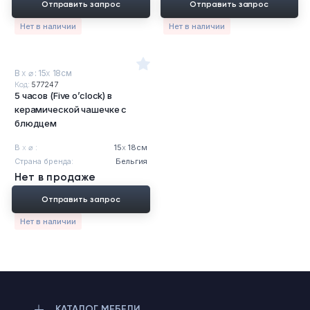
Отправить запрос
Отправить запрос
Нет в наличии
Нет в наличии
В
х
⌀ : 15
х
18см
Код:
577247
5 часов (Five o’clock) в
керамической чашечке с
блюдцем
В
х
⌀ :
15
х
18см
Страна бренда:
Бельгия
Нет в продаже
Отправить запрос
Нет в наличии
КАТАЛОГ МЕБЕЛИ