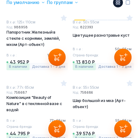
По умолчанию
По группам
Тумбы офисные
Офисные шкафы
В
х
⌀ : 125
х
110см
В
х
⌀ : 50
х
55см
Код:
988958
Код:
822393
Папоротник Железный в
Цветущее разнотравье куст
Офисные диваны
стекле с корнями, землёй,
мхом (Арт-объект)
В
х
⌀ :
50
х
55см
Сейфы и металлическая мебель
В
х
⌀ :
125
х
110см
Страна бренда:
Бельгия
43 952 Р
13 830 Р
в наличии
Доставка 1 - 3 дня
в наличии
Доставка 1 - 3 дня
Обеденная зона
Искусственные растения
В
х
⌀ : 77
х
65см
В
х
⌀ : 55
х
55см
Код:
758687
Код:
758686
Композиция "Beauty of
Кашпо
Шар большой из мха (Арт-
Nature" в стеклянной вазе с
объект)
водой
В
х
⌀ :
77
х
65см
В
х
⌀ :
55
х
55см
Страна бренда:
Бельгия
Страна бренда:
Бельгия
44 795 Р
39 576 Р