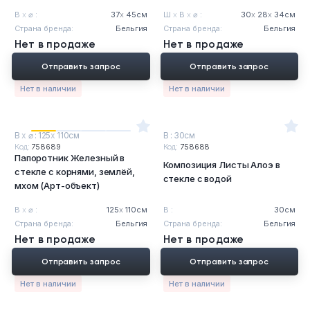
В
х
⌀ :
37
х
45см
Ш
х
В
х
⌀ :
30
х
28
х
34см
Страна бренда:
Бельгия
Страна бренда:
Бельгия
Нет в продаже
Нет в продаже
Отправить запрос
Отправить запрос
Нет в наличии
Нет в наличии
В
х
⌀ : 125
х
110см
В : 30см
Код:
758689
Код:
758688
Папоротник Железный в
Композиция Листы Алоэ в
стекле с корнями, землёй,
стекле с водой
мхом (Арт-объект)
В
х
⌀ :
125
х
110см
В :
30см
Страна бренда:
Бельгия
Страна бренда:
Бельгия
Нет в продаже
Нет в продаже
Отправить запрос
Отправить запрос
Нет в наличии
Нет в наличии