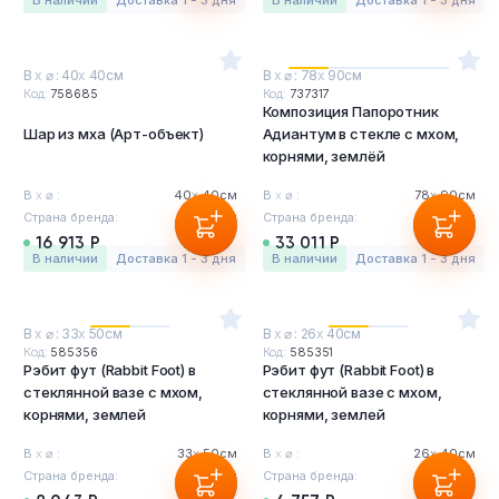
в наличии
Доставка 1 - 3 дня
в наличии
Доставка 1 - 3 дня
В
х
⌀ : 40
х
40см
В
х
⌀ : 78
х
90см
Код:
758685
Код:
737317
Композиция Папоротник
Шар из мха (Арт-объект)
Адиантум в стекле с мхом,
корнями, землёй
В
х
⌀ :
40
х
40см
В
х
⌀ :
78
х
90см
Страна бренда:
Бельгия
Страна бренда:
Бельгия
16 913 Р
33 011 Р
в наличии
Доставка 1 - 3 дня
в наличии
Доставка 1 - 3 дня
В
х
⌀ : 33
х
50см
В
х
⌀ : 26
х
40см
Код:
585356
Код:
585351
Рэбит фут (Rabbit Foot) в
Рэбит фут (Rabbit Foot) в
стеклянной вазе с мхом,
стеклянной вазе с мхом,
корнями, землей
корнями, землей
В
х
⌀ :
33
х
50см
В
х
⌀ :
26
х
40см
Страна бренда:
Бельгия
Страна бренда:
Бельгия