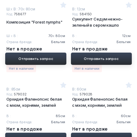
Ш
х
В : 70
х
80см
В : 12см
Код:
758677
Код:
584150
Суккулент Седум нежно-
Композиция "Forest nymphs"
зеленый в сером кашпо
Ш
х
В :
70
х
80см
В :
12см
Страна бренда:
Бельгия
Страна бренда:
Бельгия
Нет в продаже
Нет в продаже
Отправить запрос
Отправить запрос
Нет в наличии
Нет в наличии
В : 85см
В : 60см
Код:
579032
Код:
579028
Орхидея Фаленопсис белая
Орхидея Фаленопсис белая
с мхом, корнями, землей
с мхом, корнями, землей
В :
85см
В :
60см
Страна бренда:
Бельгия
Страна бренда:
Бельгия
Нет в продаже
Нет в продаже