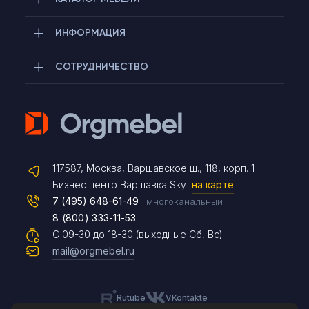
ИНФОРМАЦИЯ
СОТРУДНИЧЕСТВО
Telegram
117587, Москва, Варшавское ш., 118, корп. 1
Max
Бизнес центр Варшавка Sky
на карте
7 (495) 648-61-49
многоканальный
8 (800) 333-11-53
Чат на сайте
С 09-30 до 18-30 (выходные Сб, Вс)
mail@orgmebel.ru
Rutube
VKontakte
8 (495) 183-47-87