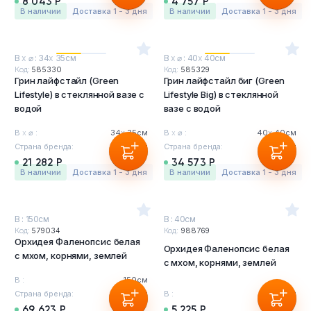
8 043 Р
4 757 Р
в наличии
Доставка 1 - 3 дня
в наличии
Доставка 1 - 3 дня
В
х
⌀ : 34
х
35см
В
х
⌀ : 40
х
40см
Код:
585330
Код:
585329
Грин лайфстайл (Green
Грин лайфстайл биг (Green
Lifestyle) в стеклянной вазе с
Lifestyle Big) в стеклянной
водой
вазе с водой
В
х
⌀ :
34
х
35см
В
х
⌀ :
40
х
40см
Страна бренда:
Бельгия
Страна бренда:
Бельгия
21 282 Р
34 573 Р
в наличии
Доставка 1 - 3 дня
в наличии
Доставка 1 - 3 дня
В : 150см
В : 40см
Код:
579034
Код:
988769
Орхидея Фаленопсис белая
Орхидея Фаленопсис белая
с мхом, корнями, землей
с мхом, корнями, землей
В :
150см
Страна бренда:
Бельгия
В :
40см
69 623 Р
5 225 Р