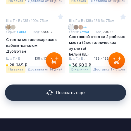
На заказ
Доставка от 14 дней
На заказ
Доставка от 14 дней
Ш
х
Г
х
В : 135
х
100
х
75см
Ш
х
Г
х
В : 138
х
136.6
х
75см
+4
Серия:
Санья...
Код:
580017
Серия:
Страй...
Код:
700651
Составной стол на 2 рабочих
Стол на металлокаркасе с
места (2 металлических
кабель-каналом
аутлета)
Дуб Вотан
Белый (BL)
Ш
х
Г
х
В :
135
х
100
х
75 см
Ш
х
Г
х
В :
138
х
136.6
х
75 см
28 245 Р
38 900 Р
На заказ
Доставка от 14 дней
в наличии
Доставка 1 - 3 дня
Показать еще