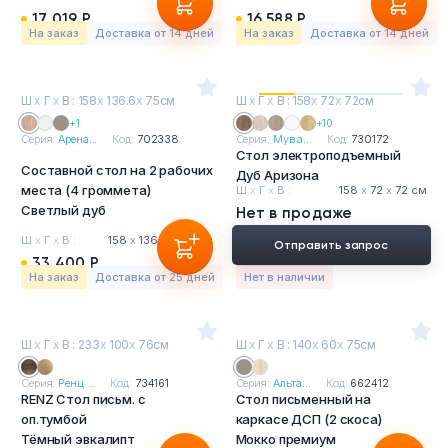
17 019 Р
16 588 Р
На заказ
Доставка от 14 дней
На заказ
Доставка от 14 дней
Ш
х
Г
х
В : 158
х
136.6
х
75см
Ш
х
Г
х
В : 158
х
72
х
72см
+1
+10
Серия:
Арена...
Код:
702338
Серия:
Мув а...
Код:
730172
Стол электроподъемный
Составной стол на 2 рабочих
Дуб Аризона
места (4 громмета)
Ш
х
Г
х
В :
158
х
72
х
72 см
Светлый дуб
Нет в продаже
Ш
х
Г
х
В :
158
х
136.6
х
75 см
Отправить запрос
33 400 Р
На заказ
Доставка от 25 дней
Нет в наличии
Ш
х
Г
х
В : 233
х
100
х
76см
Ш
х
Г
х
В : 140
х
60
х
75см
Серия:
Ренц ...
Код:
734161
Серия:
Альта...
Код:
662412
RENZ Стол письм. с
Стол письменный на
оп.тумбой
каркасе ДСП (2 скоса)
Тёмный эвкалипт
Мокко премиум