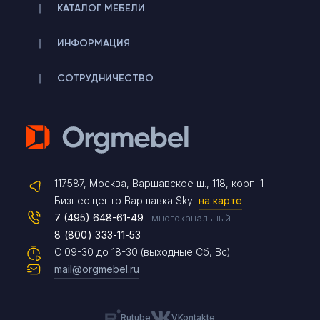
КАТАЛОГ МЕБЕЛИ
ИНФОРМАЦИЯ
СОТРУДНИЧЕСТВО
Telegram
117587, Москва, Варшавское ш., 118, корп. 1
Max
Бизнес центр Варшавка Sky
на карте
7 (495) 648-61-49
многоканальный
8 (800) 333-11-53
Чат на сайте
С 09-30 до 18-30 (выходные Сб, Вс)
mail@orgmebel.ru
Rutube
VKontakte