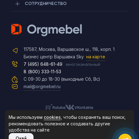
СОТРУДНИЧЕСТВО
Telegram
117587, Москва, Варшавское ш., 118, корп. 1
Max
Бизнес центр Варшавка Sky
на карте
7 (495) 648-61-49
многоканальный
8 (800) 333-11-53
Чат на сайте
С 09-30 до 18-30 (выходные Сб, Вс)
mail@orgmebel.ru
Rutube
VKontakte
8 (495) 183-47-87
По будням с 09:30 до 18:30
Мы используем
cookies
, чтобы сохранять ваш поиск,
рекомендовать
полезное и создавать другие
удобства на сайте
© 2006-2026. Orgmebel.ru
Окей