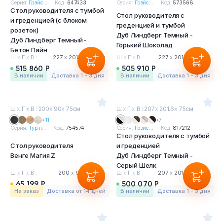
Серия:
Грэйс...
Код:
647433
Серия:
Грэйс...
Код:
573568
Стол руководителя с тумбой
Стол руководителя с
и греденцией (с блоком
греденцией и тумбой
розеток)
Дуб Линдберг Темный -
Дуб Линдберг Темный -
Горький Шоколад
Бетон Пайн
Ш
х
Г
х
В :
227
х
201.6
х
75 см
Ш
х
Г
х
В :
227
х
201.6
х
75 см
515 860 Р
505 910 Р
в наличии
Доставка 1 - 3 дня
в наличии
Доставка 1 - 3 дня
Ш
х
Г
х
В : 200
х
90
х
75см
Ш
х
Г
х
В : 207
х
201.6
х
75см
+11
+7
Серия:
Тур л...
Код:
754574
Серия:
Грэйс...
Код:
817212
Стол руководителя с тумбой
Стол руководителя
и греденцией
Венге Магия Z
Дуб Линдберг Темный -
Серый Шелк
Ш
х
Г
х
В :
200
х
90
х
75 см
Ш
х
Г
х
В :
207
х
201.6
х
75 см
65 199 Р
500 070 Р
На заказ
Доставка от 14 дней
в наличии
Доставка 1 - 3 дня