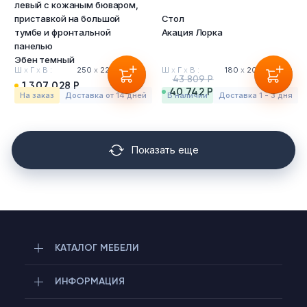
левый с кожаным бюваром,
приставкой на большой
Стол
тумбе и фронтальной
Акация Лорка
панелью
Эбен темный
Ш
х
Г
х
В :
250
х
220
х
76 см
Ш
х
Г
х
В :
180
х
200
х
75 см
43 809 Р
1 307 028 Р
40 742 Р
На заказ
Доставка от 14 дней
в наличии
Доставка 1 - 3 дня
Показать еще
КАТАЛОГ МЕБЕЛИ
ИНФОРМАЦИЯ