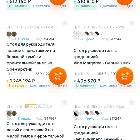
512 140 Р
410 810 Р
в наличии
Доставка 1 - 3 дня
в наличии
Доставка 1 - 3 дня
Ш
х
Г
х
В : 230
х
220
х
76см
Ш
х
Г
х
В : 183.5
х
201.6
х
75см
+7
Серия:
Преми...
Код:
947946
Серия:
Грэйс...
Код:
817244
Стол для руководителя
правый с приставкой на
Стол руководителя с
большой тумбе и
греденцией
фронтальной панелью
Alba Margarita - Серый Шелк
Эбен арктик
Ш
х
Г
х
В :
230
х
220
х
76 см
Ш
х
Г
х
В :
183.5
х
201.6
х
75 см
1 245 194 Р
406 570 Р
На заказ
Доставка от 14 дней
в наличии
Доставка 1 - 3 дня
Ш
х
Г
х
В : 190
х
220
х
76см
Ш
х
Г
х
В : 183.5
х
201.6
х
75см
+7
Серия:
Преми...
Код:
947967
Серия:
Грэйс...
Код:
817247
Стол для руководителя
Стол руководителя с
левый с приставкой на
греденцией
малой тумбе и фронтальной
Дуб Линдберг Темный -