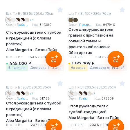
Ш
х
Г
х
В : 183.5
х
201.6
х
75см
Ш
х
Г
х
В : 190
х
220
х
76см
+7
Серия:
Грэйс...
Код:
647380
Серия:
Преми...
Код:
947940
Стол для руководителя
Стол руководителя с тумбой
правый с приставкой на
и греденцией (с блоком
большой тумбе и
розеток)
фронтальной панелью
Alba Margarita - Бетон Пайн
Эбен арктик
Ш
х
Г
х
В :
183.5
х
201.6
х
75 см
Ш
х
Г
х
В :
190
х
220
х
76 см
445 020 Р
1 182 209 Р
в наличии
Доставка 1 - 3 дня
На заказ
Доставка от 14 дней
Ш
х
Г
х
В : 207
х
201.6
х
75см
Ш
х
Г
х
В : 203.5
х
201.6
х
75см
+7
+7
Серия:
Грэйс...
Код:
817168
Серия:
Грэйс...
Код:
573609
Стол руководителя с тумбой
Стол руководителя с
и греденцией (с блоком
тумбой-греденцией
розеток)
Alba Margarita - Бетон Пайн
Alba Margarita - Бетон Пайн
Ш
х
Г
х
В :
207
х
201.6
х
75 см
Ш
х
Г
х
В :
203.5
х
201.6
х
75 см