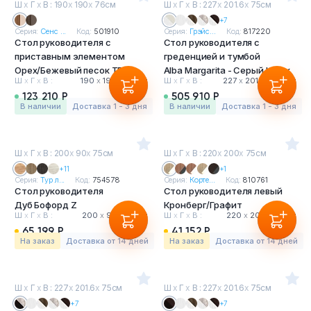
Ш
х
Г
х
В : 190
х
190
х
76см
Ш
х
Г
х
В : 227
х
201.6
х
75см
+7
Серия:
Сенс ...
Код:
501910
Серия:
Грэйс...
Код:
817220
Стол руководителя с
Стол руководителя с
приставным элементом
греденцией и тумбой
Орех/Бежевый песок ТВР
Alba Margarita - Серый Шелк
Ш
х
Г
х
В :
190
х
190
х
76 см
Ш
х
Г
х
В :
227
х
201.6
х
75 см
123 210 Р
505 910 Р
в наличии
Доставка 1 - 3 дня
в наличии
Доставка 1 - 3 дня
Ш
х
Г
х
В : 200
х
90
х
75см
Ш
х
Г
х
В : 220
х
200
х
75см
+11
+1
Серия:
Тур л...
Код:
754578
Серия:
Корте...
Код:
810761
Стол руководителя
Стол руководителя левый
Дуб Бофорд Z
Кронберг/Графит
Ш
х
Г
х
В :
200
х
90
х
75 см
Ш
х
Г
х
В :
220
х
200
х
75 см
65 199 Р
41 152 Р
На заказ
Доставка от 14 дней
На заказ
Доставка от 14 дней
Ш
х
Г
х
В : 227
х
201.6
х
75см
Ш
х
Г
х
В : 227
х
201.6
х
75см
+7
+7