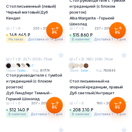
Стол руководителя с тумбой
Стол письменный (левый)
и греденцией (с блоком
Черный матовый/Дуб
розеток)
Кендал
Alba Margarita - Горький
Шоколад
Ш
х
Г
х
В :
220
х
200
х
75 см
Ш
х
Г
х
В :
227
х
201.6
х
75 см
148 645 Р
515 860 Р
На заказ
Доставка от 14 дней
в наличии
Доставка 1 - 3 дня
Ш
х
Г
х
В : 207
х
201.6
х
75см
Ш
х
Г
х
В : 180
х
208
х
74см
+7
Серия:
Грэйс...
Код:
817174
Серия:
Зион ...
Код:
765843
Стол руководителя с тумбой
и греденцией (с блоком
Стол письменный на
розеток)
опорной креденции, правый
Дуб Линдберг Темный -
Дуб светлый/Антрацит
Горький Шоколад
Ш
х
Г
х
В :
207
х
201.6
х
75 см
Ш
х
Г
х
В :
180
х
208
х
74 см
512 140 Р
208 310 Р
в наличии
Доставка 1 - 3 дня
в наличии
Доставка 1 - 3 дня