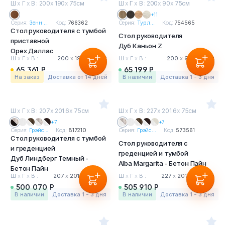
Ш
х
Г
х
В : 200
х
190
х
75см
Ш
х
Г
х
В : 200
х
90
х
75см
+11
Серия:
Зенн ...
Код:
766362
Серия:
Тур л...
Код:
754565
Стол руководителя с тумбой
Стол руководителя
приставной
Дуб Каньон Z
Орех Даллас
Ш
х
Г
х
В :
200
х
190
х
75 см
Ш
х
Г
х
В :
200
х
90
х
75 см
65 361 Р
65 199 Р
На заказ
Доставка от 14 дней
в наличии
Доставка 1 - 3 дня
Ш
х
Г
х
В : 207
х
201.6
х
75см
Ш
х
Г
х
В : 227
х
201.6
х
75см
+7
+7
Серия:
Грэйс...
Код:
817210
Серия:
Грэйс...
Код:
573561
Стол руководителя с тумбой
Стол руководителя с
и греденцией
греденцией и тумбой
Дуб Линдберг Темный -
Alba Margarita - Бетон Пайн
Бетон Пайн
Ш
х
Г
х
В :
207
х
201.6
х
75 см
Ш
х
Г
х
В :
227
х
201.6
х
75 см
500 070 Р
505 910 Р
в наличии
Доставка 1 - 3 дня
в наличии
Доставка 1 - 3 дня