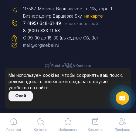
117587, Москва, Варшавское ш., 118, корп. 1
Max
Бизнес центр Варшавка Sky
на карте
7 (495) 648-61-49
многоканальный
8 (800) 333-11-53
Чат на сайте
С 09-30 до 18-30 (выходные Сб, Вс)
mail@orgmebel.ru
Rutube
VKontakte
8 (495) 183-47-87
По будням с 09:30 до 18:30
Мы используем
cookies
, чтобы сохранять ваш поиск,
рекомендовать
полезное и создавать другие
удобства на сайте
© 2006-2026. Orgmebel.ru
Окей
Продажа офисной мебели.
Все права защищены.
Главная
Каталог
Избранное
Корзина
Профиль