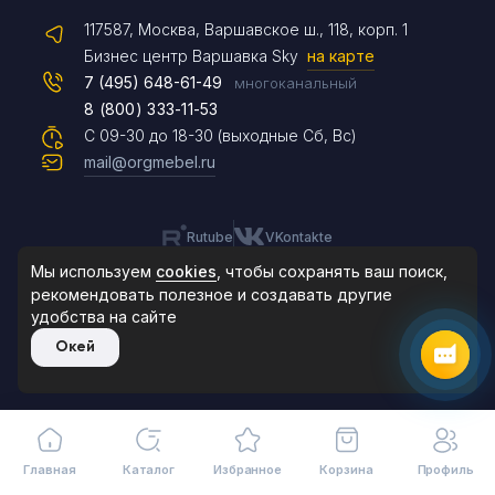
117587, Москва, Варшавское ш., 118, корп. 1
Max
Бизнес центр Варшавка Sky
на карте
7 (495) 648-61-49
многоканальный
8 (800) 333-11-53
Чат на сайте
С 09-30 до 18-30 (выходные Сб, Вс)
mail@orgmebel.ru
Rutube
VKontakte
8 (495) 183-47-87
По будням с 09:30 до 18:30
Мы используем
cookies
, чтобы сохранять ваш поиск,
рекомендовать
полезное и создавать другие
удобства на сайте
© 2006-2026. Orgmebel.ru
Окей
Продажа офисной мебели.
Все права защищены.
Главная
Каталог
Избранное
Корзина
Профиль