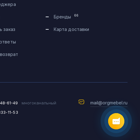
еджера
Telegram
66
и
Бренды
Max
ь заказ
Карта доставки
 ответы
Чат на сайте
 возврат
8 (495) 183-47-87
По будням с 09:30 до 18:30
mail@orgmebel.ru
648-61-49
многоканальный
333-11-53