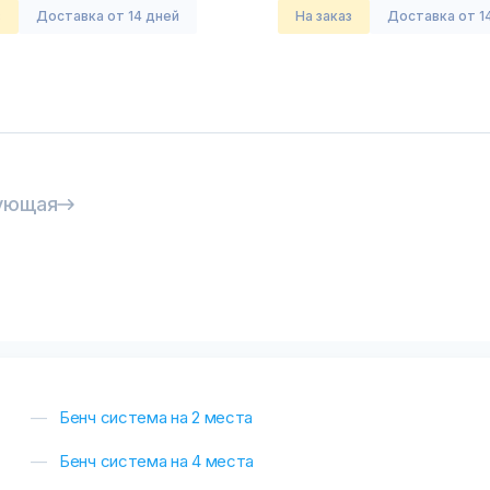
з
Доставка от 14 дней
На заказ
Доставка от 1
ующая
Бенч система на 2 места
Бенч система на 4 места