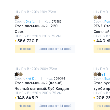
Ш
х
Г
х
В : 220
х
120
х
75см
Ш
х
Г
х
В :
Серия:
Ола (...
Код:
573183
Серия:
Ренц
Стол письменный L220
RENZ Сто
Орех
Светлый
Ш
х
Г
х
В :
220
х
120
х
75 см
Ш
х
Г
х
В 
586 720 Р
440 6
На заказ
Доставка от 14 дней
На зака
Ш
х
Г
х
В : 220
х
200
х
75см
Ш
х
Г
х
В :
+1
Серия:
Кий Д...
Код:
669094
Серия:
Брав
Стол письменный (левый)
Стол ру
Черный матовый/Дуб Кендал
тумбе п
Ш
х
Г
х
В :
220
х
200
х
75 см
Ш
х
Г
х
В 
Дуб гла
148 645 Р
208 28
На заказ
Доставка от 14 дней
На зака