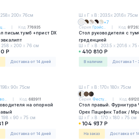
 258
х
200
х
76см
Ш
х
Г
х
В : 203.5
х
201.6
х
75см
+7
 ...
Код:
776935
Серия:
Грэйс...
Код:
81726
л письм.тумб +прист DX
Стол руководителя с тум
 эвкалипт
греденцией
:
258
х
200
х
76 см
Ш
х
Г
х
В :
203.5
х
201.6
х
75 
Alba Margarita
10 Р
410 810 Р
з
Доставка от 14 дней
в наличии
Доставка 1 - 
 198
х
90
х
75см
Ш
х
Г
х
В : 170
х
180
х
75см
о...
Код:
683911
Серия:
Фесту...
Код:
6912
ководителя на опорной
Стол правый. Фурнитура
равый
Орех Пацифик Табак / М
:
198
х
90
х
75 см
Ш
х
Г
х
В :
170
х
180
х
75 см
дстоун светлый
Леванто белый
1 Р
104 937 Р
з
Доставка от 14 дней
На заказ
Доставка от 1