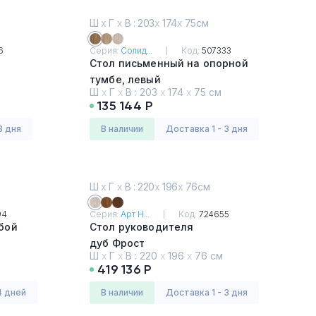
Ш
х
Г
х
В : 203
х
174
х
75см
6
Серия:
Солид...
Код:
507333
Стол письменный на опорной
тумбе, левый
Ш
х
Г
х
В :
203
х
174
х
75 см
орех
135 144 Р
3 дня
в наличии
Доставка 1 - 3 дня
Ш
х
Г
х
В : 220
х
196
х
76см
94
Серия:
Арт Н...
Код:
724655
бой
Стол руководителя
дуб Фрост
Ш
х
Г
х
В :
220
х
196
х
76 см
419 136 Р
4 дней
в наличии
Доставка 1 - 3 дня