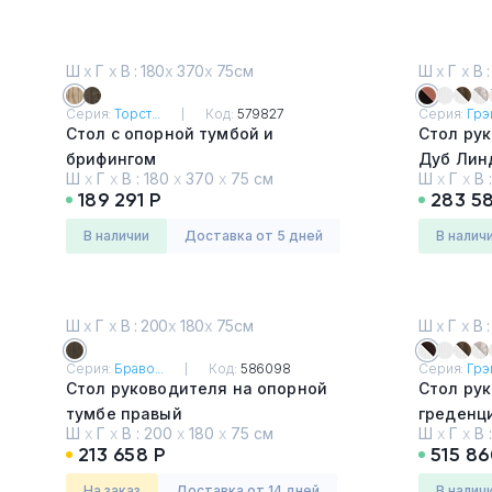
Ш
х
Г
х
В : 180
х
370
х
75см
Ш
х
Г
х
В :
Серия:
Торст...
Код:
579827
Серия:
Грэй
Стол с опорной тумбой и
Стол ру
брифингом
Дуб Лин
Ш
х
Г
х
В :
180
х
370
х
75 см
Ш
х
Г
х
В 
Дуб Вотан
189 291 Р
283 5
в наличии
Доставка от 5 дней
в налич
Ш
х
Г
х
В : 200
х
180
х
75см
Ш
х
Г
х
В :
Серия:
Браво...
Код:
586098
Серия:
Грэй
Стол руководителя на опорной
Стол рук
тумбе правый
греденци
Ш
х
Г
х
В :
200
х
180
х
75 см
Ш
х
Г
х
В 
Дуб гладстоун тёмный
Alba Mar
213 658 Р
515 86
На заказ
Доставка от 14 дней
в налич