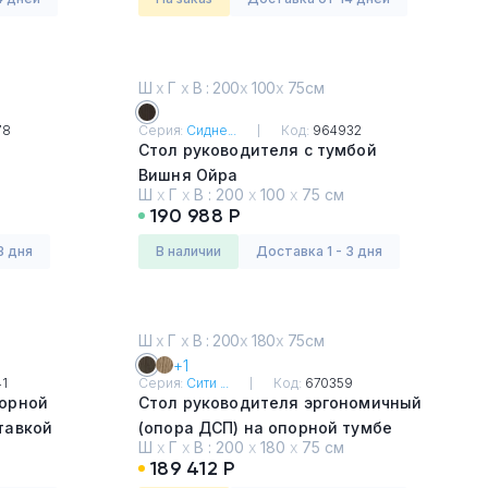
Ш
х
Г
х
В : 200
х
100
х
75см
78
Серия:
Сидне...
Код:
964932
Стол руководителя с тумбой
Вишня Ойра
Ш
х
Г
х
В :
200
х
100
х
75 см
190 988 Р
3 дня
в наличии
Доставка 1 - 3 дня
Ш
х
Г
х
В : 200
х
180
х
75см
+1
1
Серия:
Сити ...
Код:
670359
порной
Стол руководителя эргономичный
тавкой
(опора ДСП) на опорной тумбе
Ш
х
Г
х
В :
200
х
180
х
75 см
правый
189 412 Р
Дуб гладстоун тёмный