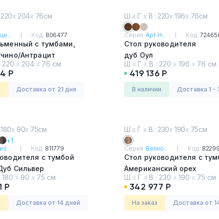
 220
х
204
х
76см
Ш
х
Г
х
В : 220
х
196
х
76см
це...
Код:
806477
Серия:
Арт Н...
Код:
72465
сьменный с тумбами,
Стол руководителя
учино/Антрацит
дуб Оул
:
220
х
204
х
76 см
Ш
х
Г
х
В :
220
х
196
х
76 см
4 Р
419 136 Р
з
Доставка от 21 дня
в наличии
Доставка 1 - 
 180
х
90
х
75см
Ш
х
Г
х
В : 230
х
190
х
75см
+1
о...
Код:
811779
Серия:
Велио...
Код:
8229
ководителя с тумбой
Стол руководителя с тум
Дуб Сильвер
Американский орех
:
180
х
90
х
75 см
Ш
х
Г
х
В :
230
х
190
х
75 см
1 Р
342 977 Р
з
Доставка от 14 дней
На заказ
Доставка от 1