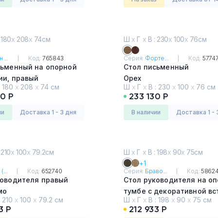
 180
х
208
х
74см
Ш
х
Г
х
В : 230
х
100
х
76см
 ...
Код:
765843
Серия:
Форте...
Код:
5774
сьменный на опорной
Стол письменный
ии, правый
Орех
:
180
х
208
х
74 см
Ш
х
Г
х
В :
230
х
100
х
76 см
тлый/Антрацит
0 Р
233 130 Р
ии
Доставка 1 - 3 дня
в наличии
Доставка 1 - 
 210
х
100
х
79.2см
Ш
х
Г
х
В : 198
х
90
х
75см
+1
(...
Код:
652740
Серия:
Браво...
Код:
58624
ководителя правый
Стол руководителя на о
мо
тумбе с декоративной вс
:
210
х
100
х
79.2 см
Ш
х
Г
х
В :
198
х
90
х
75 см
правый
3 Р
212 933 Р
Дуб гладстоун тёмный