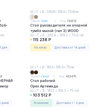
Ш
х
Г
х
В : 205.8
х
109.2
х
75.6см
3
Серия:
Тайм ...
Код:
724512
бой-
Стол руководителя на опорной
тумбе малой (тип 3) WOOD
см
Ш
х
Г
х
В :
205.8
х
109.2
х
75.6 см
Вяз либерти
115 238 Р
3 дня
На заказ
Доставка от 14 дней
Ш
х
Г
х
В : 181.2
х
105.3
х
75см
08
Серия:
Сенат
Код:
493475
 ЧЕРНАЯ
Стол рабочий
рамор
Орех Артемида
Ш
х
Г
х
В :
181.2
х
105.3
х
75 см
103 512 Р
4 дней
в наличии
Доставка 1 - 3 дня