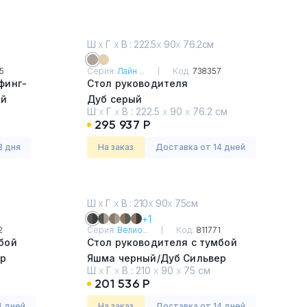
Ш
х
Г
х
В : 222.5
х
90
х
76.2см
5
Серия:
Лайн ...
Код:
738357
финг-
Стол руководителя
ый
Дуб серый
Ш
х
Г
х
В :
222.5
х
90
х
76.2 см
295 937 Р
3 дня
На заказ
Доставка от 14 дней
Ш
х
Г
х
В : 210
х
90
х
75см
+1
2
Серия:
Велио...
Код:
811771
бой
Стол руководителя с тумбой
ер
Яшма черный/Дуб Сильвер
Ш
х
Г
х
В :
210
х
90
х
75 см
201 536 Р
4 дней
На заказ
Доставка от 14 дней