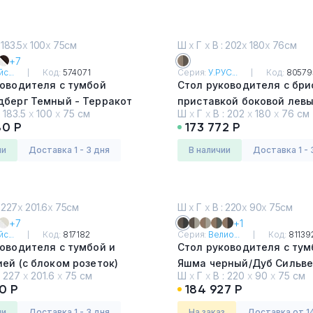
 183.5
х
100
х
75см
Ш
х
Г
х
В : 202
х
180
х
76см
+7
с...
Код:
574071
Серия:
У.РУС...
Код:
80579
ководителя с тумбой
Стол руководителя с бри
дберг Темный - Терракот
приставкой боковой лев
:
183.5
х
100
х
75 см
Ш
х
Г
х
В :
202
х
180
х
76 см
Дуб виченца/лава серая
80 Р
173 772 Р
ии
Доставка 1 - 3 дня
в наличии
Доставка 1 - 
 227
х
201.6
х
75см
Ш
х
Г
х
В : 220
х
90
х
75см
+7
+1
с...
Код:
817182
Серия:
Велио...
Код:
81139
оводителя с тумбой и
Стол руководителя с тум
ей (с блоком розеток)
Яшма черный/Дуб Сильв
:
227
х
201.6
х
75 см
Ш
х
Г
х
В :
220
х
90
х
75 см
garita - Горький Шоколад
0 Р
184 927 Р
ии
Доставка 1 - 3 дня
На заказ
Доставка от 1