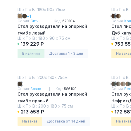
Ш
х
Г
х
В : 180
х
90
х
75см
Ш
х
Г
х
В :
+1
Серия:
Сити ...
Код:
670104
Серия:
Кон
Стол руководителя на опорной
Стол пи
тумбе левый
Дуб кап
Ш
х
Г
х
В :
180
х
90
х
75 см
Ш
х
Г
х
В 
Дуб гладстоун светлый
139 229 Р
753 55
в наличии
Доставка 1 - 3 дня
На зака
Ш
х
Г
х
В : 200
х
180
х
75см
Ш
х
Г
х
В :
Серия:
Браво...
Код:
586100
Серия:
Вели
Стол руководителя на опорной
Стол ру
тумбе правый
Нефрит/
Ш
х
Г
х
В :
200
х
180
х
75 см
Ш
х
Г
х
В 
Дуб гладстоун тёмный
213 658 Р
172 58
На заказ
Доставка от 14 дней
На зака