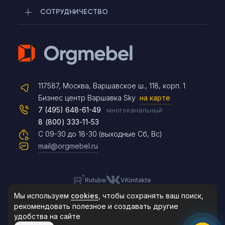
СОТРУДНИЧЕСТВО
Telegram
117587, Москва, Варшавское ш., 118, корп. 1
Max
Бизнес центр Варшавка Sky
на карте
7 (495) 648-61-49
многоканальный
8 (800) 333-11-53
Чат на сайте
С 09-30 до 18-30 (выходные Сб, Вс)
mail@orgmebel.ru
Rutube
VKontakte
8 (495) 183-47-87
По будням с 09:30 до 18:30
Мы используем
cookies
, чтобы сохранять ваш поиск,
рекомендовать
полезное и создавать другие
удобства на сайте
© 2006-2026. Orgmebel.ru