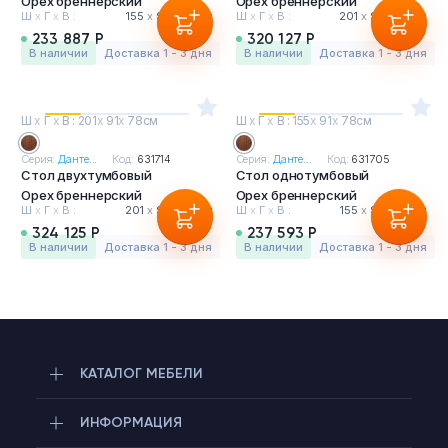
Орех бреннерский
Орех бреннерский
Ш
х
Г
х
В :
155
х
91
х
78 см
Ш
х
Г
х
В :
201
х
91
х
78 см
233 887 Р
320 127 Р
в наличии
Доставка 1 - 3 дня
в наличии
Доставка 1 - 3 дня
Ш
х
Г
х
В : 201
х
91
х
78см
Ш
х
Г
х
В : 155
х
91
х
78см
Серия:
Данте...
Код:
631714
Серия:
Данте...
Код:
631705
Стол двухтумбовый
Стол однотумбовый
Орех бреннерский
Орех бреннерский
Ш
х
Г
х
В :
201
х
91
х
78 см
Ш
х
Г
х
В :
155
х
91
х
78 см
324 125 Р
237 593 Р
в наличии
Доставка 1 - 3 дня
в наличии
Доставка 1 - 3 дня
КАТАЛОГ МЕБЕЛИ
ИНФОРМАЦИЯ