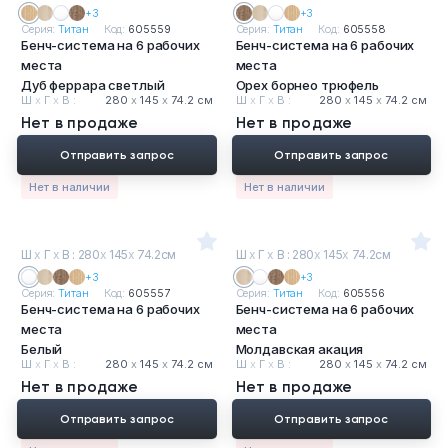
+3
+3
Серия:
Титан
Код:
605559
Серия:
Титан
Код:
605558
Бенч-система на 6 рабочих
Бенч-система на 6 рабочих
места
места
Дуб феррара светлый
Орех борнео трюфель
Ш
х
Г
х
В :
280
х
145
х
74.2 см
Ш
х
Г
х
В :
280
х
145
х
74.2 см
Нет в продаже
Нет в продаже
Отправить запрос
Отправить запрос
Нет в наличии
Нет в наличии
Ш
х
Г
х
В : 280
х
145
х
74.2см
Ш
х
Г
х
В : 280
х
145
х
74.2см
+3
+3
Серия:
Титан
Код:
605557
Серия:
Титан
Код:
605556
Бенч-система на 6 рабочих
Бенч-система на 6 рабочих
места
места
Белый
Молдавская акация
Ш
х
Г
х
В :
280
х
145
х
74.2 см
Ш
х
Г
х
В :
280
х
145
х
74.2 см
Нет в продаже
Нет в продаже
Отправить запрос
Отправить запрос