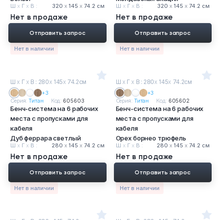
Ш
х
Г
х
В :
320
х
145
х
74.2 см
Ш
х
Г
х
В :
320
х
145
х
74.2 см
Нет в продаже
Нет в продаже
Отправить запрос
Отправить запрос
Нет в наличии
Нет в наличии
Ш
х
Г
х
В : 280
х
145
х
74.2см
Ш
х
Г
х
В : 280
х
145
х
74.2см
+3
+3
Серия:
Титан
Код:
605603
Серия:
Титан
Код:
605602
Бенч-система на 6 рабочих
Бенч-система на 6 рабочих
места с пропусками для
места с пропусками для
кабеля
кабеля
Дуб феррара светлый
Орех борнео трюфель
Ш
х
Г
х
В :
280
х
145
х
74.2 см
Ш
х
Г
х
В :
280
х
145
х
74.2 см
Нет в продаже
Нет в продаже
Отправить запрос
Отправить запрос
Нет в наличии
Нет в наличии