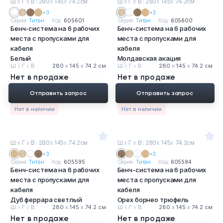
Ш
х
Г
х
В : 280
х
145
х
74.2см
Ш
х
Г
х
В : 280
х
145
х
74.2см
+3
+3
Серия:
Титан
Код:
605601
Серия:
Титан
Код:
605600
Бенч-система на 6 рабочих
Бенч-система на 6 рабочих
места с пропусками для
места с пропусками для
кабеля
кабеля
Белый
Молдавская акация
Ш
х
Г
х
В :
280
х
145
х
74.2 см
Ш
х
Г
х
В :
280
х
145
х
74.2 см
Нет в продаже
Нет в продаже
Отправить запрос
Отправить запрос
Нет в наличии
Нет в наличии
Ш
х
Г
х
В : 280
х
145
х
74.2см
Ш
х
Г
х
В : 280
х
145
х
74.2см
+3
+3
Серия:
Титан
Код:
605595
Серия:
Титан
Код:
605594
Бенч-система на 6 рабочих
Бенч-система на 6 рабочих
места с пропусками для
места с пропусками для
кабеля
кабеля
Дуб феррара светлый
Орех борнео трюфель
Ш
х
Г
х
В :
280
х
145
х
74.2 см
Ш
х
Г
х
В :
280
х
145
х
74.2 см
Нет в продаже
Нет в продаже