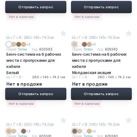
Отправить запрос
Отправить запрос
Нет в наличии
Нет в наличии
Ш
х
Г
х
В : 280
х
145
х
74.2см
Ш
х
Г
х
В : 280
х
145
х
74.2см
+3
+3
Серия:
Титан
Код:
605593
Серия:
Титан
Код:
605592
Бенч-система на 6 рабочих
Бенч-система на 6 рабочих
места с пропусками для
места с пропусками для
кабеля
кабеля
Белый
Молдавская акация
Ш
х
Г
х
В :
280
х
145
х
74.2 см
Ш
х
Г
х
В :
280
х
145
х
74.2 см
Нет в продаже
Нет в продаже
Отправить запрос
Отправить запрос
Нет в наличии
Нет в наличии
Ш
х
Г
х
В : 240
х
145
х
74.2см
Ш
х
Г
х
В : 240
х
145
х
74.2см
+3
+3
Серия:
Титан
Код:
605591
Серия:
Титан
Код:
605590