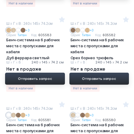
Нет в наличии
Нет в наличии
Ш
х
Г
х
В : 240
х
145
х
74.2см
Ш
х
Г
х
В : 240
х
145
х
74.2см
+3
+3
Серия:
Титан
Код:
605583
Серия:
Титан
Код:
605582
Бенч-система на 6 рабочих
Бенч-система на 6 рабочих
места с пропусками для
места с пропусками для
кабеля
кабеля
Дуб феррара светлый
Орех борнео трюфель
Ш
х
Г
х
В :
240
х
145
х
74.2 см
Ш
х
Г
х
В :
240
х
145
х
74.2 см
Нет в продаже
Нет в продаже
Отправить запрос
Отправить запрос
Нет в наличии
Нет в наличии
Ш
х
Г
х
В : 240
х
145
х
74.2см
Ш
х
Г
х
В : 240
х
145
х
74.2см
+3
+3
Серия:
Титан
Код:
605581
Серия:
Титан
Код:
605580
Бенч-система на 6 рабочих
Бенч-система на 6 рабочих
места с пропусками для
места с пропусками для