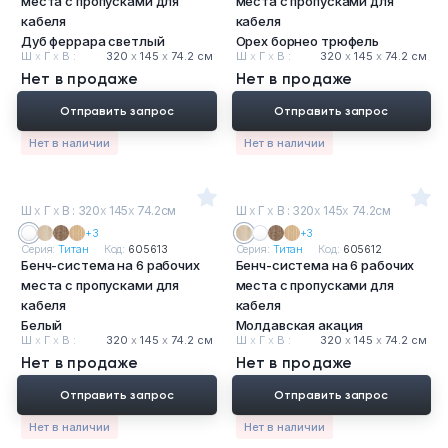
места с пропусками для
места с пропусками для
Тумбы офисные
кабеля
кабеля
Дуб феррара светлый
Орех борнео трюфель
Ш
х
Г
х
В :
320
х
145
х
74.2 см
Ш
х
Г
х
В :
320
х
145
х
74.2 см
Офисные шкафы
Нет в продаже
Нет в продаже
Отправить запрос
Отправить запрос
Офисные диваны
Нет в наличии
Нет в наличии
Сейфы и металлическая мебель
Ш
х
Г
х
В : 320
х
145
х
74.2см
Ш
х
Г
х
В : 320
х
145
х
74.2см
Обеденная зона
+3
+3
Серия:
Титан
Код:
605613
Серия:
Титан
Код:
605612
Бенч-система на 6 рабочих
Бенч-система на 6 рабочих
Искусственные растения
места с пропусками для
места с пропусками для
кабеля
кабеля
Белый
Кашпо
Молдавская акация
Ш
х
Г
х
В :
320
х
145
х
74.2 см
Ш
х
Г
х
В :
320
х
145
х
74.2 см
Нет в продаже
Нет в продаже
Отправить запрос
Отправить запрос
Нет в наличии
Нет в наличии