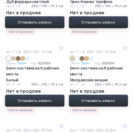
Дуб феррара светлый
Орех борнео трюфель
Ш
х
Г
х
В :
280
х
145
х
74.2 см
Ш
х
Г
х
В :
280
х
145
х
74.2 см
Нет в продаже
Нет в продаже
Отправить запрос
Отправить запрос
Нет в наличии
Нет в наличии
Ш
х
Г
х
В : 280
х
145
х
74.2см
Ш
х
Г
х
В : 280
х
145
х
74.2см
+3
+3
Серия:
Титан
Код:
605565
Серия:
Титан
Код:
605564
Бенч-система на 6 рабочих
Бенч-система на 6 рабочих
места
места
Белый
Молдавская акация
Ш
х
Г
х
В :
280
х
145
х
74.2 см
Ш
х
Г
х
В :
280
х
145
х
74.2 см
Нет в продаже
Нет в продаже
Отправить запрос
Отправить запрос
Нет в наличии
Нет в наличии
Ш
х
Г
х
В : 280
х
145
х
74.2см
Ш
х
Г
х
В : 280
х
145
х
74.2см