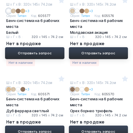
Ш
х
Г
х
В : 320
х
145
х
74.2см
Ш
х
Г
х
В : 320
х
145
х
74.2см
+3
+3
Серия:
Титан
Код:
605577
Серия:
Титан
Код:
605576
Бенч-система на 6 рабочих
Бенч-система на 6 рабочих
места
места
Белый
Молдавская акация
Ш
х
Г
х
В :
320
х
145
х
74.2 см
Ш
х
Г
х
В :
320
х
145
х
74.2 см
Нет в продаже
Нет в продаже
Отправить запрос
Отправить запрос
Нет в наличии
Нет в наличии
Ш
х
Г
х
В : 320
х
145
х
74.2см
Ш
х
Г
х
В : 320
х
145
х
74.2см
+3
+3
Серия:
Титан
Код:
605571
Серия:
Титан
Код:
605570
Бенч-система на 6 рабочих
Бенч-система на 6 рабочих
места
места
Дуб феррара светлый
Орех борнео трюфель
Ш
х
Г
х
В :
320
х
145
х
74.2 см
Ш
х
Г
х
В :
320
х
145
х
74.2 см
Нет в продаже
Нет в продаже
Отправить запрос
Отправить запрос