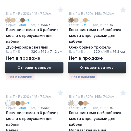
Ш
х
Г
х
В : 320
х
145
х
74.2см
Ш
х
Г
х
В : 320
х
145
х
74.2см
+3
+3
Серия:
Титан
Код:
605607
Серия:
Титан
Код:
605606
Бенч-система на 6 рабочих
Бенч-система на 6 рабочих
места с пропусками для
места с пропусками для
кабеля
кабеля
Дуб феррара светлый
Орех борнео трюфель
Ш
х
Г
х
В :
320
х
145
х
74.2 см
Ш
х
Г
х
В :
320
х
145
х
74.2 см
Нет в продаже
Нет в продаже
Отправить запрос
Отправить запрос
Нет в наличии
Нет в наличии
Ш
х
Г
х
В : 320
х
145
х
74.2см
Ш
х
Г
х
В : 320
х
145
х
74.2см
+3
+3
Серия:
Титан
Код:
605605
Серия:
Титан
Код:
605604
Бенч-система на 6 рабочих
Бенч-система на 6 рабочих
места с пропусками для
места с пропусками для
кабеля
кабеля
Белый
Молдавская акация