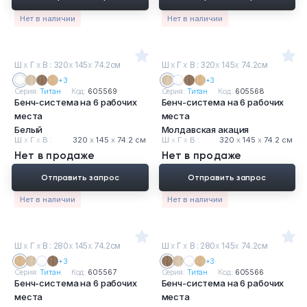
Нет в наличии
Нет в наличии
Ш
х
Г
х
В : 320
х
145
х
74.2см
Ш
х
Г
х
В : 320
х
145
х
74.2см
+3
+3
Серия:
Титан
Код:
605569
Серия:
Титан
Код:
605568
Бенч-система на 6 рабочих
Бенч-система на 6 рабочих
места
места
Белый
Молдавская акация
Ш
х
Г
х
В :
320
х
145
х
74.2 см
Ш
х
Г
х
В :
320
х
145
х
74.2 см
Нет в продаже
Нет в продаже
Отправить запрос
Отправить запрос
Нет в наличии
Нет в наличии
Ш
х
Г
х
В : 280
х
145
х
74.2см
Ш
х
Г
х
В : 280
х
145
х
74.2см
+3
+3
Серия:
Титан
Код:
605567
Серия:
Титан
Код:
605566
Бенч-система на 6 рабочих
Бенч-система на 6 рабочих
места
места