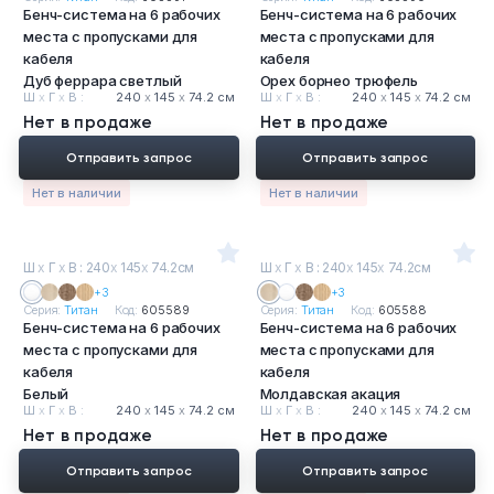
Бенч-система на 6 рабочих
Бенч-система на 6 рабочих
места с пропусками для
места с пропусками для
кабеля
кабеля
Дуб феррара светлый
Орех борнео трюфель
Ш
х
Г
х
В :
240
х
145
х
74.2 см
Ш
х
Г
х
В :
240
х
145
х
74.2 см
Нет в продаже
Нет в продаже
Отправить запрос
Отправить запрос
Нет в наличии
Нет в наличии
Ш
х
Г
х
В : 240
х
145
х
74.2см
Ш
х
Г
х
В : 240
х
145
х
74.2см
+3
+3
Серия:
Титан
Код:
605589
Серия:
Титан
Код:
605588
Бенч-система на 6 рабочих
Бенч-система на 6 рабочих
места с пропусками для
места с пропусками для
кабеля
кабеля
Белый
Молдавская акация
Ш
х
Г
х
В :
240
х
145
х
74.2 см
Ш
х
Г
х
В :
240
х
145
х
74.2 см
Нет в продаже
Нет в продаже
Отправить запрос
Отправить запрос