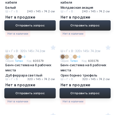
кабеля
кабеля
Белый
Молдавская акация
Ш
х
Г
х
В :
240
х
145
х
74.2 см
Ш
х
Г
х
В :
240
х
145
х
74.2 см
Нет в продаже
Нет в продаже
Отправить запрос
Отправить запрос
Нет в наличии
Нет в наличии
Ш
х
Г
х
В : 320
х
145
х
74.2см
Ш
х
Г
х
В : 320
х
145
х
74.2см
+3
+3
Серия:
Титан
Код:
605579
Серия:
Титан
Код:
605578
Бенч-система на 6 рабочих
Бенч-система на 6 рабочих
места
места
Дуб феррара светлый
Орех борнео трюфель
Ш
х
Г
х
В :
320
х
145
х
74.2 см
Ш
х
Г
х
В :
320
х
145
х
74.2 см
Нет в продаже
Нет в продаже
Отправить запрос
Отправить запрос
Нет в наличии
Нет в наличии