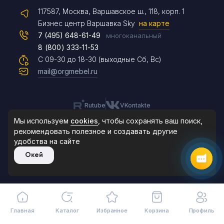
117587, Москва, Варшавское ш., 118, корп. 1
Max
Бизнес центр Варшавка Sky
на карте
7 (495) 648-61-49
многоканальный
8 (800) 333-11-53
Чат на сайте
С 09-30 до 18-30 (выходные Сб, Вс)
mail@orgmebel.ru
Rutube
VKontakte
8 (495) 183-47-87
По будням с 09:30 до 18:30
Мы используем
cookies
, чтобы сохранять ваш поиск,
рекомендовать
полезное и создавать другие
удобства на сайте
© 2006-2026. Orgmebel.ru
Окей
Продажа офисной мебели.
Все права защищены.
Главная
Каталог
Избранное
Корзина
Профиль