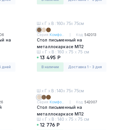
Ш
х
Г
х
В : 160
х
75
х
75см
06
Серия:
Комфо...
Код:
542013
ый на
Стол письменный на
металлокаркасе МП2
Ш
х
Г
х
В :
160
х
75
х
75 см
Дуб Шамони темный
13 495 Р
4 дней
в наличии
Доставка 1 - 3 дня
Ш
х
Г
х
В : 140
х
75
х
75см
26
Серия:
Комфо...
Код:
542007
й
Стол письменный на
металлокаркасе МП2
Ш
х
Г
х
В :
140
х
75
х
75 см
Дуб Шамони
12 776 Р