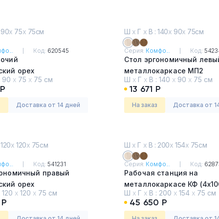
 90
х
75
х
75см
Ш
х
Г
х
В : 140
х
90
х
75см
фо...
Код:
620545
Серия:
Комфо...
Код:
5423
бочий
Стол эргономичный левы
ский орех
металлокаркасе МП2
:
90
х
75
х
75 см
Ш
х
Г
х
В :
140
х
90
х
75 см
Дуб Шамони
 Р
13 671 Р
з
Доставка от 14 дней
На заказ
Доставка от 1
 120
х
120
х
75см
Ш
х
Г
х
В : 200
х
154
х
75см
фо...
Код:
541231
Серия:
Комфо...
Код:
6287
гономичный правый
Рабочая станция на
ский орех
металлокаркасе КФ (4х10
:
120
х
120
х
75 см
Ш
х
Г
х
В :
200
х
154
х
75 см
Дуб Шамони
 Р
45 650 Р
з
Доставка от 14 дней
На заказ
Доставка от 1