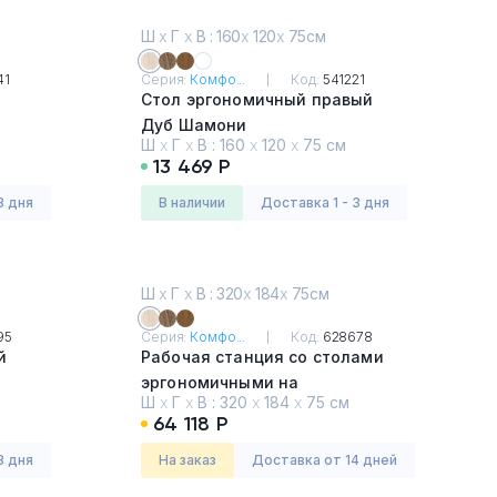
Ш
х
Г
х
В : 160
х
120
х
75см
41
Серия:
Комфо...
Код:
541221
Стол эргономичный правый
Дуб Шамони
Ш
х
Г
х
В :
160
х
120
х
75 см
13 469 Р
3 дня
в наличии
Доставка 1 - 3 дня
Ш
х
Г
х
В : 320
х
184
х
75см
95
Серия:
Комфо...
Код:
628678
й
Рабочая станция со столами
эргономичными на
Ш
х
Г
х
В :
320
х
184
х
75 см
металлокаркасе КФ (4х160)
64 118 Р
Дуб Шамони
3 дня
На заказ
Доставка от 14 дней