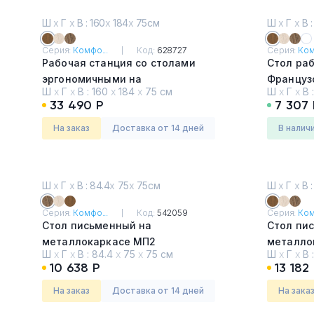
Ш
х
Г
х
В : 160
х
184
х
75см
Ш
х
Г
х
В :
Серия:
Комфо...
Код:
628727
Серия:
Ком
Рабочая станция со столами
Стол ра
эргономичными на
Француз
Ш
х
Г
х
В :
160
х
184
х
75 см
Ш
х
Г
х
В 
металлокаркасе КФ (2х160)
33 490 Р
7 307 
Французский орех
На заказ
Доставка от 14 дней
в налич
Ш
х
Г
х
В : 84.4
х
75
х
75см
Ш
х
Г
х
В :
Серия:
Комфо...
Код:
542059
Серия:
Ком
Стол письменный на
Стол пи
металлокаркасе МП2
металло
Ш
х
Г
х
В :
84.4
х
75
х
75 см
Ш
х
Г
х
В 
Дуб Шамони темный
Француз
10 638 Р
13 182
На заказ
Доставка от 14 дней
На зака