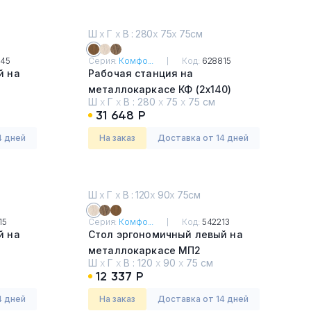
Ш
х
Г
х
В : 280
х
75
х
75см
45
Серия:
Комфо...
Код:
628815
й на
Рабочая станция на
металлокаркасе КФ (2х140)
Ш
х
Г
х
В :
280
х
75
х
75 см
Французский орех
31 648 Р
4 дней
На заказ
Доставка от 14 дней
Ш
х
Г
х
В : 120
х
90
х
75см
15
Серия:
Комфо...
Код:
542213
й на
Стол эргономичный левый на
металлокаркасе МП2
Ш
х
Г
х
В :
120
х
90
х
75 см
Дуб Шамони
12 337 Р
4 дней
На заказ
Доставка от 14 дней