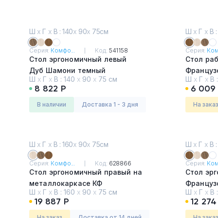
Ш
х
Г
х
В : 140
х
90
х
75см
Ш
х
Г
х
В :
Серия:
Комфо...
Код:
541158
Серия:
Ком
Стол эргономичный левый
Стол ра
Дуб Шамони темный
Француз
Ш
х
Г
х
В :
140
х
90
х
75 см
Ш
х
Г
х
В 
8 822 Р
6 009
в наличии
Доставка 1 - 3 дня
На зака
Ш
х
Г
х
В : 160
х
90
х
75см
Ш
х
Г
х
В :
Серия:
Комфо...
Код:
628866
Серия:
Ком
Стол эргономичный правый на
Стол эр
металлокаркасе КФ
Француз
Ш
х
Г
х
В :
160
х
90
х
75 см
Ш
х
Г
х
В 
Дуб Шамони
19 887 Р
12 274
На заказ
Доставка от 14 дней
На зака