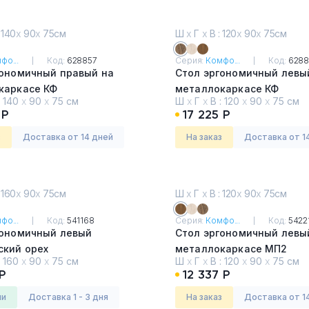
 140
х
90
х
75см
Ш
х
Г
х
В : 120
х
90
х
75см
фо...
Код:
628857
Серия:
Комфо...
Код:
6288
гономичный правый на
Стол эргономичный левы
каркасе КФ
металлокаркасе КФ
:
140
х
90
х
75 см
Ш
х
Г
х
В :
120
х
90
х
75 см
они темный
Дуб Шамони темный
 Р
17 225 Р
з
Доставка от 14 дней
На заказ
Доставка от 1
 160
х
90
х
75см
Ш
х
Г
х
В : 120
х
90
х
75см
фо...
Код:
541168
Серия:
Комфо...
Код:
5422
гономичный левый
Стол эргономичный левы
ский орех
металлокаркасе МП2
:
160
х
90
х
75 см
Ш
х
Г
х
В :
120
х
90
х
75 см
Французский орех
Р
12 337 Р
ии
Доставка 1 - 3 дня
На заказ
Доставка от 1