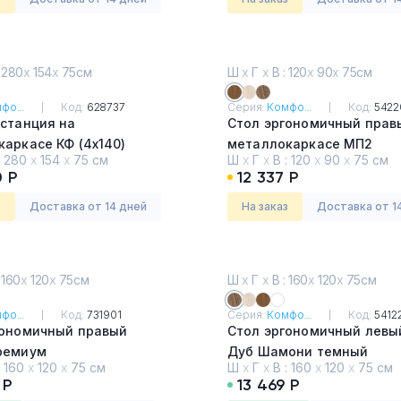
 280
х
154
х
75см
Ш
х
Г
х
В : 120
х
90
х
75см
фо...
Код:
628737
Серия:
Комфо...
Код:
5422
 станция на
Стол эргономичный прав
аркасе КФ (4х140)
металлокаркасе МП2
:
280
х
154
х
75 см
Ш
х
Г
х
В :
120
х
90
х
75 см
они темный
Французский орех
0 Р
12 337 Р
з
Доставка от 14 дней
На заказ
Доставка от 1
 160
х
120
х
75см
Ш
х
Г
х
В : 160
х
120
х
75см
фо...
Код:
731901
Серия:
Комфо...
Код:
5412
гономичный правый
Стол эргономичный левы
ремиум
Дуб Шамони темный
:
160
х
120
х
75 см
Ш
х
Г
х
В :
160
х
120
х
75 см
 Р
13 469 Р