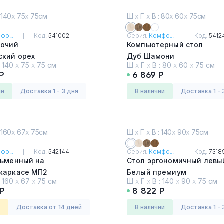
 140
х
75
х
75см
Ш
х
Г
х
В : 80
х
60
х
75см
фо...
Код:
541002
Серия:
Комфо...
Код:
5412
бочий
Компьютерный стол
ский орех
Дуб Шамони
:
140
х
75
х
75 см
Ш
х
Г
х
В :
80
х
60
х
75 см
Р
6 869 Р
ии
Доставка 1 - 3 дня
в наличии
Доставка 1 - 
 160
х
67
х
75см
Ш
х
Г
х
В : 140
х
90
х
75см
фо...
Код:
542144
Серия:
Комфо...
Код:
7318
сьменный на
Стол эргономичный левы
каркасе МП2
Белый премиум
:
160
х
67
х
75 см
Ш
х
Г
х
В :
140
х
90
х
75 см
ский орех
 Р
8 822 Р
з
Доставка от 14 дней
в наличии
Доставка 1 - 