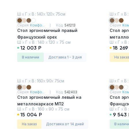
Ш
х
Г
х
В : 140
х
120
х
75см
Ш
х
Г
х
В :
Серия:
Комфо...
Код:
541213
Серия:
Ком
Стол эргономичный правый
Стол эр
Французский орех
металло
Ш
х
Г
х
В :
140
х
120
х
75 см
Ш
х
Г
х
В 
Дуб Шам
12 003 Р
18 269
в наличии
Доставка 1 - 3 дня
На зака
Ш
х
Г
х
В : 160
х
90
х
75см
Ш
х
Г
х
В :
Серия:
Комфо...
Код:
542403
Серия:
Ком
Стол эргономичный левый на
Стол эр
металлокаркасе МП2
Француз
Ш
х
Г
х
В :
160
х
90
х
75 см
Ш
х
Г
х
В 
Дуб Шамони темный
15 004 Р
9 543 
На заказ
Доставка от 14 дней
в налич