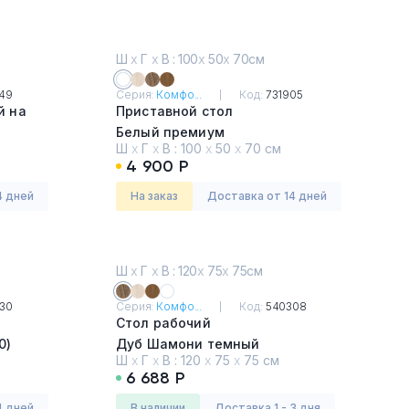
Ш
х
Г
х
В : 100
х
50
х
70см
49
Серия:
Комфо...
Код:
731905
й на
Приставной стол
Белый премиум
Ш
х
Г
х
В :
100
х
50
х
70 см
4 900 Р
4 дней
На заказ
Доставка от 14 дней
Ш
х
Г
х
В : 120
х
75
х
75см
30
Серия:
Комфо...
Код:
540308
Стол рабочий
0)
Дуб Шамони темный
Ш
х
Г
х
В :
120
х
75
х
75 см
6 688 Р
4 дней
в наличии
Доставка 1 - 3 дня