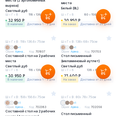
места (2 эргономичных
места
выреза)
Белый (BL)
Светлый дуб
Ш
х
Г
х
В :
118
х
136.6
х
75 см
Ш
х
Г
х
В :
80
х
156.6
х
75 см
32 950 Р
30 950 Р
в наличии
Доставка 1 - 3 дня
На заказ
Доставка от 25 дней
Ш
х
Г
х
В : 118
х
136.6
х
75см
Ш
х
Г
х
В : 138
х
68
х
75см
+1
+1
Серия:
Арена...
Код:
701937
Серия:
Арена...
Код:
701703
Составной стол на 2 рабочих
Стол письменный
места
(меламиновый аутлет)
Светлый дуб
Светлый дуб
Ш
х
Г
х
В :
118
х
136.6
х
75 см
Ш
х
Г
х
В :
138
х
68
х
75 см
30 950 Р
23 400 Р
в наличии
Доставка 1 - 3 дня
На заказ
Доставка от 25 дней
Ш
х
Г
х
В : 158
х
156.6
х
75см
Ш
х
Г
х
В : 80
х
78
х
75см
+1
+1
Серия:
Арена...
Код:
702383
Серия:
Арена...
Код:
702056
Составной стол на 2 рабочих
Стол письменный