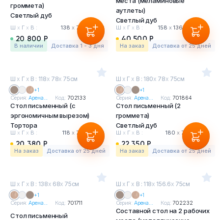
места (меламиновые
громмета)
аутлеты)
Светлый дуб
Светлый дуб
Ш
х
Г
х
В :
138
х
78
х
75 см
Ш
х
Г
х
В :
158
х
136.6
х
75 см
20 800 Р
40 500 Р
в наличии
Доставка 1 - 3 дня
На заказ
Доставка от 25 дней
Ш
х
Г
х
В : 118
х
78
х
75см
Ш
х
Г
х
В : 180
х
78
х
75см
+1
+1
Серия:
Арена...
Код:
702133
Серия:
Арена...
Код:
701864
Стол письменный (с
Стол письменный (2
эргономичным вырезом)
громмета)
Тортора
Светлый дуб
Ш
х
Г
х
В :
118
х
78
х
75 см
Ш
х
Г
х
В :
180
х
78
х
75 см
20 380 Р
22 350 Р
На заказ
Доставка от 25 дней
На заказ
Доставка от 25 дней
Ш
х
Г
х
В : 138
х
68
х
75см
Ш
х
Г
х
В : 118
х
156.6
х
75см
+1
+1
Серия:
Арена...
Код:
701711
Серия:
Арена...
Код:
702232
Составной стол на 2 рабочих
Стол письменный