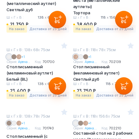
места (металлические
(металлический аутлет)
аутлеты)
Светлый дуб
Тортора
Ш
х
Г
х
В :
138
х
68
х
75 см
Ш
х
Г
х
В :
118
х
156.6
х
75 см
21 750 Р
38 600 Р
На заказ
Доставка от 25 дней
На заказ
Доставка от 25 дней
Ш
х
Г
х
В : 138
х
68
х
75см
Ш
х
Г
х
В : 118
х
78
х
75см
+1
+1
Серия:
Арена...
Код:
701700
Серия:
Арена...
Код:
702139
Стол письменный
Стол письменный
(меламиновый аутлет)
(меламиновый аутлет)
Белый (BL)
Светлый дуб
Ш
х
Г
х
В :
138
х
68
х
75 см
Ш
х
Г
х
В :
118
х
78
х
75 см
23 400 Р
23 750 Р
На заказ
Доставка от 25 дней
На заказ
Доставка от 25 дней
Ш
х
Г
х
В : 138
х
78
х
75см
Ш
х
Г
х
В : 118
х
156.6
х
75см
+1
+1
Серия:
Арена...
Код:
701740
Серия:
Арена...
Код:
702210
Составной стол на 2 рабочих
Стол письменный (с