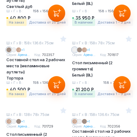
аутлеты)
Белый (BL)
Светлый дуб
Ш
х
Г
х
В :
158
х
156.6
х
75 см
Ш
х
Г
х
В :
158
х
156.6
х
75 см
40 800 Р
35 950 Р
На заказ
Доставка от 25 дней
в наличии
Доставка 1 - 3 дня
Ш
х
Г
х
В : 158
х
136.6
х
75см
Ш
х
Г
х
В : 158
х
78
х
75см
+1
+1
Серия:
Арена...
Код:
702357
Серия:
Арена...
Код:
701817
Составной стол на 2 рабочих
Стол письменный (2
места (меламиновые
громмета)
аутлеты)
Белый (BL)
Тортора
Ш
х
Г
х
В :
158
х
136.6
х
75 см
Ш
х
Г
х
В :
158
х
78
х
75 см
40 500 Р
21 200 Р
На заказ
Доставка от 25 дней
в наличии
Доставка 1 - 3 дня
Ш
х
Г
х
В : 138
х
78
х
75см
Ш
х
Г
х
В : 158
х
136.6
х
75см
+1
+1
Серия:
Арена...
Код:
701729
Серия:
Арена...
Код:
702356
Составной стол на 2 рабочих
Стол письменный (2