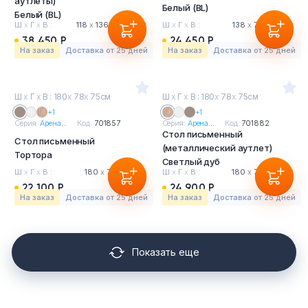
аутлеты)
Белый (BL)
Белый (BL)
Ш
х
Г
х
В :
118
х
136.6
х
75 см
Ш
х
Г
х
В :
138
х
78
х
75 см
38 450 Р
24 450 Р
На заказ
Доставка от 25 дней
На заказ
Доставка от 25 дней
Ш
х
Г
х
В : 180
х
78
х
75см
Ш
х
Г
х
В : 180
х
78
х
75см
+1
+1
Серия:
Арена...
Код:
701857
Серия:
Арена...
Код:
701882
Стол письменный
Стол письменный
(металлический аутлет)
Тортора
Светлый дуб
Ш
х
Г
х
В :
180
х
78
х
75 см
Ш
х
Г
х
В :
180
х
78
х
75 см
22 100 Р
24 900 Р
На заказ
Доставка от 25 дней
На заказ
Доставка от 25 дней
Показать еще