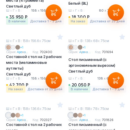
места (4 громмета)
Белый (BL)
Светлый дуб
Ш
х
Г
х
В :
158
х
156.6
х
75 см
Ш
х
Г
х
В :
80
х
78
х
75 см
35 950 Р
18 300 Р
в наличии
Доставка 1 - 3 дня
На заказ
Доставка от 25 дней
Ш
х
Г
х
В : 158
х
156.6
х
75см
Ш
х
Г
х
В : 138
х
68
х
75см
+1
+1
Серия:
Арена...
Код:
702400
Серия:
Арена...
Код:
701694
Составной стол на 2 рабочих
Стол письменный (с
места (меламиновые
эргономичным вырезом)
аутлеты)
Светлый дуб
Светлый дуб
Ш
х
Г
х
В :
158
х
156.6
х
75 см
Ш
х
Г
х
В :
138
х
68
х
75 см
42 700 Р
20 050 Р
На заказ
Доставка от 25 дней
в наличии
Доставка 1 - 3 дня
Ш
х
Г
х
В : 158
х
136.6
х
75см
Ш
х
Г
х
В : 158
х
78
х
75см
+1
+1
Серия:
Арена...
Код:
702327
Серия:
Арена...
Код:
701826
Составной стол на 2 рабочих
Стол письменный (с