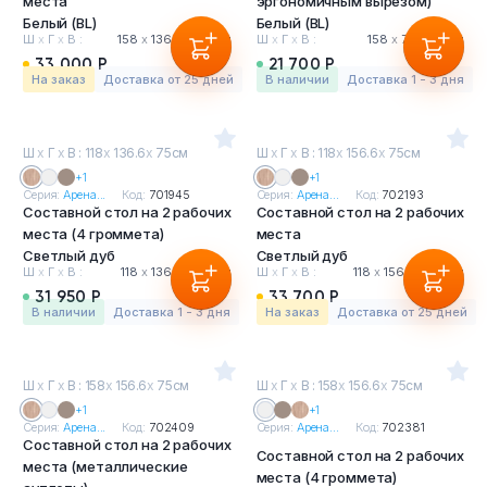
места
эргономичным вырезом)
Белый (BL)
Белый (BL)
Ш
х
Г
х
В :
158
х
136.6
х
75 см
Ш
х
Г
х
В :
158
х
78
х
75 см
33 000 Р
21 700 Р
На заказ
Доставка от 25 дней
в наличии
Доставка 1 - 3 дня
Ш
х
Г
х
В : 118
х
136.6
х
75см
Ш
х
Г
х
В : 118
х
156.6
х
75см
+1
+1
Серия:
Арена...
Код:
701945
Серия:
Арена...
Код:
702193
Составной стол на 2 рабочих
Составной стол на 2 рабочих
места (4 громмета)
места
Светлый дуб
Светлый дуб
Ш
х
Г
х
В :
118
х
136.6
х
75 см
Ш
х
Г
х
В :
118
х
156.6
х
75 см
31 950 Р
33 700 Р
в наличии
Доставка 1 - 3 дня
На заказ
Доставка от 25 дней
Ш
х
Г
х
В : 158
х
156.6
х
75см
Ш
х
Г
х
В : 158
х
156.6
х
75см
+1
+1
Серия:
Арена...
Код:
702409
Серия:
Арена...
Код:
702381
Составной стол на 2 рабочих
Составной стол на 2 рабочих
места (металлические
места (4 громмета)