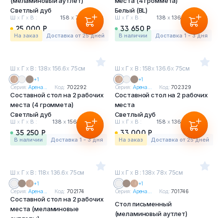
(меламиновый аутлет)
места (4 громмета)
Светлый дуб
Белый (BL)
Ш
х
Г
х
В :
158
х
78
х
75 см
Ш
х
Г
х
В :
138
х
136.6
х
75 см
25 000 Р
33 650 Р
На заказ
Доставка от 25 дней
в наличии
Доставка 1 - 3 дня
Ш
х
Г
х
В : 138
х
156.6
х
75см
Ш
х
Г
х
В : 158
х
136.6
х
75см
+1
+1
Серия:
Арена...
Код:
702292
Серия:
Арена...
Код:
702329
Составной стол на 2 рабочих
Составной стол на 2 рабочих
места (4 громмета)
места
Светлый дуб
Светлый дуб
Ш
х
Г
х
В :
138
х
156.6
х
75 см
Ш
х
Г
х
В :
158
х
136.6
х
75 см
35 250 Р
33 000 Р
в наличии
Доставка 1 - 3 дня
На заказ
Доставка от 25 дней
Ш
х
Г
х
В : 118
х
136.6
х
75см
Ш
х
Г
х
В : 138
х
78
х
75см
+1
+1
Серия:
Арена...
Код:
702174
Серия:
Арена...
Код:
701746
Составной стол на 2 рабочих
Стол письменный
места (меламиновые
(меламиновый аутлет)