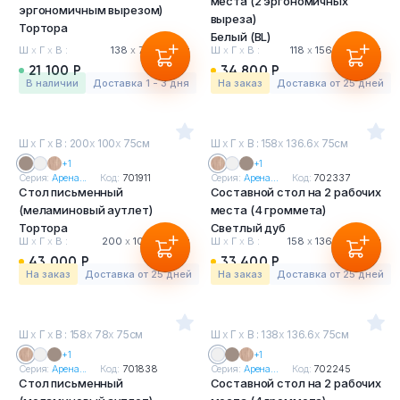
места (2 эргономичных
эргономичным вырезом)
выреза)
Тортора
Белый (BL)
Ш
х
Г
х
В :
138
х
78
х
75 см
Ш
х
Г
х
В :
118
х
156.6
х
75 см
21 100 Р
34 800 Р
в наличии
Доставка 1 - 3 дня
На заказ
Доставка от 25 дней
Ш
х
Г
х
В : 200
х
100
х
75см
Ш
х
Г
х
В : 158
х
136.6
х
75см
+1
+1
Серия:
Арена...
Код:
701911
Серия:
Арена...
Код:
702337
Стол письменный
Составной стол на 2 рабочих
(меламиновый аутлет)
места (4 громмета)
Тортора
Светлый дуб
Ш
х
Г
х
В :
200
х
100
х
75 см
Ш
х
Г
х
В :
158
х
136.6
х
75 см
43 000 Р
33 400 Р
На заказ
Доставка от 25 дней
На заказ
Доставка от 25 дней
Ш
х
Г
х
В : 158
х
78
х
75см
Ш
х
Г
х
В : 138
х
136.6
х
75см
+1
+1
Серия:
Арена...
Код:
701838
Серия:
Арена...
Код:
702245
Стол письменный
Составной стол на 2 рабочих