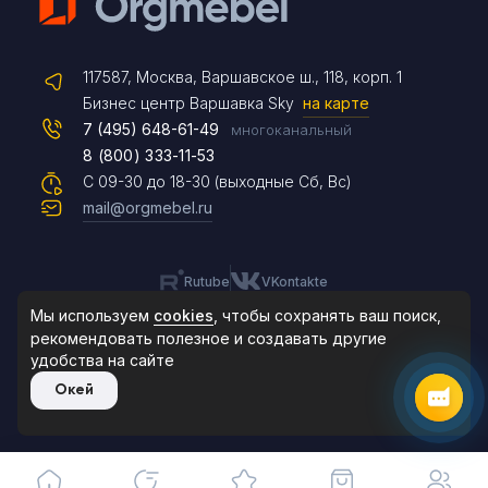
Telegram
117587, Москва, Варшавское ш., 118, корп. 1
Max
Бизнес центр Варшавка Sky
на карте
7 (495) 648-61-49
многоканальный
8 (800) 333-11-53
Чат на сайте
С 09-30 до 18-30 (выходные Сб, Вс)
mail@orgmebel.ru
Rutube
VKontakte
8 (495) 183-47-87
По будням с 09:30 до 18:30
Мы используем
cookies
, чтобы сохранять ваш поиск,
рекомендовать
полезное и создавать другие
удобства на сайте
© 2006-2026. Orgmebel.ru
Окей
Продажа офисной мебели.
Все права защищены.