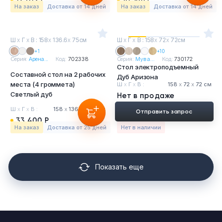
На заказ
Доставка от 14 дней
На заказ
Доставка от 14 дней
Ш
х
Г
х
В : 158
х
136.6
х
75см
Ш
х
Г
х
В : 158
х
72
х
72см
+1
+10
Серия:
Арена...
Код:
702338
Серия:
Мув а...
Код:
730172
Стол электроподъемный
Составной стол на 2 рабочих
Дуб Аризона
места (4 громмета)
Ш
х
Г
х
В :
158
х
72
х
72 см
Светлый дуб
Нет в продаже
Ш
х
Г
х
В :
158
х
136.6
х
75 см
Отправить запрос
33 400 Р
На заказ
Доставка от 25 дней
Нет в наличии
Показать еще