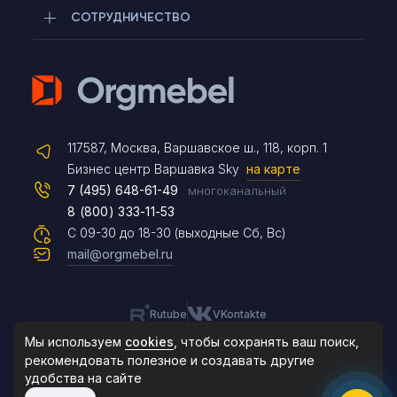
СОТРУДНИЧЕСТВО
Telegram
117587, Москва, Варшавское ш., 118, корп. 1
Max
Бизнес центр Варшавка Sky
на карте
7 (495) 648-61-49
многоканальный
8 (800) 333-11-53
Чат на сайте
С 09-30 до 18-30 (выходные Сб, Вс)
mail@orgmebel.ru
Rutube
VKontakte
8 (495) 183-47-87
По будням с 09:30 до 18:30
Мы используем
cookies
, чтобы сохранять ваш поиск,
рекомендовать
полезное и создавать другие
удобства на сайте
© 2006-2026. Orgmebel.ru