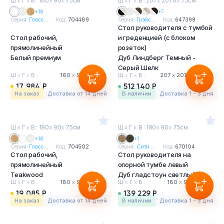
Ш
х
Г
х
В : 160
х
90
х
75см
Ш
х
Г
х
В : 207
х
201.6
х
75см
+16
+7
Серия:
Глосс...
Код:
704489
Серия:
Грэйс...
Код:
647399
Стол руководителя с тумбой
Стол рабочий,
и греденцией (с блоком
прямолинейный
розеток)
Белый премиум
Дуб Линдберг Темный -
Серый Шелк
Ш
х
Г
х
В :
160
х
90
х
75 см
Ш
х
Г
х
В :
207
х
201.6
х
75 см
17 984 Р
512 140 Р
На заказ
Доставка от 14 дней
в наличии
Доставка 1 - 3 дня
Ш
х
Г
х
В : 180
х
90
х
75см
Ш
х
Г
х
В : 180
х
90
х
75см
+16
+1
Серия:
Глосс...
Код:
704502
Серия:
Сити ...
Код:
670104
Стол рабочий,
Стол руководителя на
прямолинейный
опорной тумбе левый
Teakwood
Дуб гладстоун светлый
Ш
х
Г
х
В :
180
х
90
х
75 см
Ш
х
Г
х
В :
180
х
90
х
75 см
19 085 Р
139 229 Р
На заказ
Доставка от 14 дней
в наличии
Доставка 1 - 3 дня