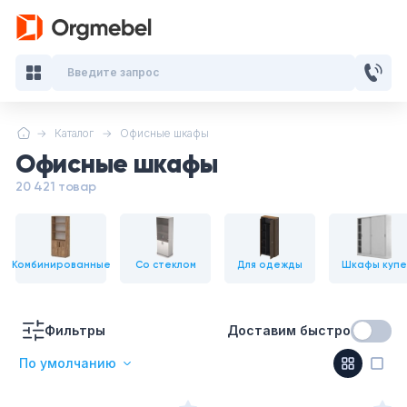
Введите запрос
Каталог
Офисные шкафы
Кабинеты руководителя
Офисные шкафы
Мебель для персонала
20 421 товар
Столы для переговоров
Комбинированные
Со стеклом
Для одежды
Шкафы купе
Стойки ресепшн
Офисные кресла и стулья
Фильтры
Доставим быстро
По умолчанию
Офисные столы