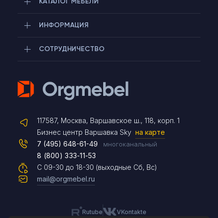
КАТАЛОГ МЕБЕЛИ
ИНФОРМАЦИЯ
СОТРУДНИЧЕСТВО
Telegram
117587, Москва, Варшавское ш., 118, корп. 1
Max
Бизнес центр Варшавка Sky
на карте
7 (495) 648-61-49
многоканальный
8 (800) 333-11-53
Чат на сайте
С 09-30 до 18-30 (выходные Сб, Вс)
mail@orgmebel.ru
Rutube
VKontakte
8 (495) 183-47-87