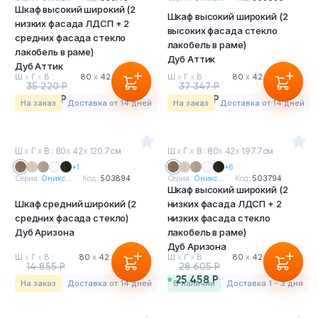
Шкаф высокий широкий (2
Тумбы офисные
Шкаф высокий широкий (2
низких фасада ЛДСП + 2
высоких фасада стекло
средних фасада стекло
лакобель в раме)
Офисные шкафы
лакобель в раме)
Дуб Аттик
Дуб Аттик
Ш
х
Г
х
В :
80
х
42
х
197.7 см
Ш
х
Г
х
В :
80
х
42
х
197.7 см
Офисные диваны
35 220 Р
37 347 Р
31 346 Р
33 239 Р
На заказ
Доставка от 14 дней
На заказ
Доставка от 14 дней
Сейфы и металлическая мебель
Ш
х
Г
х
В : 80
х
42
х
120.7см
Ш
х
Г
х
В : 80
х
42
х
197.7см
Обеденная зона
+1
+6
Серия:
Оникс...
Код:
503894
Серия:
Оникс...
Код:
503794
Шкаф высокий широкий (2
Искусственные растения
Шкаф средний широкий (2
низких фасада ЛДСП + 2
средних фасада стекло)
низких фасада стекло
Кашпо
Дуб Аризона
лакобель в раме)
Дуб Аризона
Ш
х
Г
х
В :
80
х
42
х
120.7 см
Ш
х
Г
х
В :
80
х
42
х
197.7 см
14 855 Р
28 605 Р
13 221 Р
25 458 Р
На заказ
Доставка от 14 дней
в наличии
Доставка 1 - 3 дня