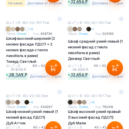
8 834 Р
12 656 Р
На заказ
Доставка от 14 дней
в наличии
Доставка 1 - 3 дня
Ш
х
Г
х
В : 80
х
42
х
197.7см
Ш
х
Г
х
В : 40
х
42
х
120.7см
+6
+1
Серия:
Оникс...
Код:
656736
Серия:
Оникс...
Код:
504195
Шкаф высокий широкий (2
Шкаф средний узкий левый (1
низких фасада ЛДСП + 2
низкий фасад стекло
низких фасада стекло
лакобель в раме)
лакобель в раме)
Денвер Светлый
Тиквуд Светлый
Ш
х
Г
х
В :
80
х
42
х
197.7 см
Ш
х
Г
х
В :
40
х
42
х
120.7 см
31 875 Р
14 220 Р
28 369 Р
12 656 Р
в наличии
Доставка 1 - 3 дня
в наличии
Доставка 1 - 3 дня
Ш
х
Г
х
В : 40
х
42
х
82.3см
Ш
х
Г
х
В : 40
х
42
х
197.7см
+6
+6
Серия:
Оникс...
Код:
504267
Серия:
Оникс...
Код:
792416
Шкаф низкий узкий левый (1
Шкаф высокий узкий правый
низкий фасад ЛДСП)
(1 высокий фасад ЛДСП)
Дуб Аттик
Дуб Мали
Ш
х
Г
х
В :
40
х
42
х
82.3 см
Ш
х
Г
х
В :
40
х
42
х
197.7 см