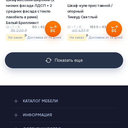
низких фасада ЛДСП + 2
Шкаф-купе приставной /
средних фасада стекло
опорный
лакобель в раме)
Тиквуд Светлый
Белый Бриллиант
Ш
х
Г
х
В :
80
х
42
х
197.7 см
Ш
х
Г
х
В :
163.5
х
43.2
х
112 см
35 220 Р
40 437 Р
31 346 Р
35 989 Р
На заказ
Доставка от 14 дней
На заказ
Доставка от 14 дней
Показать еще
КАТАЛОГ МЕБЕЛИ
ИНФОРМАЦИЯ