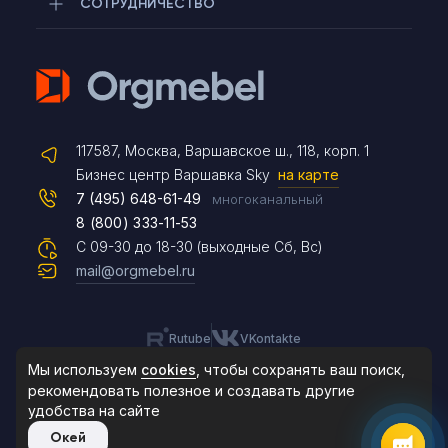
СОТРУДНИЧЕСТВО
Telegram
117587, Москва, Варшавское ш., 118, корп. 1
Max
Бизнес центр Варшавка Sky
на карте
7 (495) 648-61-49
многоканальный
8 (800) 333-11-53
Чат на сайте
С 09-30 до 18-30 (выходные Сб, Вс)
mail@orgmebel.ru
Rutube
VKontakte
8 (495) 183-47-87
По будням с 09:30 до 18:30
Мы используем
cookies
, чтобы сохранять ваш поиск,
рекомендовать
полезное и создавать другие
удобства на сайте
© 2006-2026. Orgmebel.ru
Окей