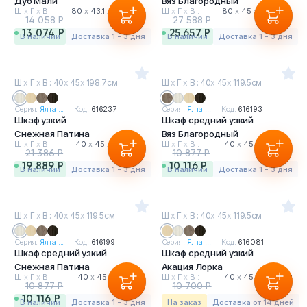
Дуб Мали
Вяз Благородный
Тумбы офисные
Ш
х
Г
х
В :
80
х
43.1
х
198.7 см
Ш
х
Г
х
В :
80
х
45
х
198.7 см
14 058 Р
27 588 Р
13 074 Р
25 657 Р
в наличии
Доставка 1 - 3 дня
в наличии
Доставка 1 - 3 дня
Офисные шкафы
Офисные диваны
Ш
х
Г
х
В : 40
х
45
х
198.7см
Ш
х
Г
х
В : 40
х
45
х
119.5см
Серия:
Ялта ...
Код:
616237
Серия:
Ялта ...
Код:
616193
Сейфы и металлическая мебель
Шкаф узкий
Шкаф средний узкий
Снежная Патина
Вяз Благородный
Ш
х
Г
х
В :
40
х
45
х
198.7 см
Ш
х
Г
х
В :
40
х
45
х
119.5 см
Обеденная зона
21 386 Р
10 877 Р
19 889 Р
10 116 Р
в наличии
Доставка 1 - 3 дня
в наличии
Доставка 1 - 3 дня
Искусственные растения
Ш
х
Г
х
В : 40
х
45
х
119.5см
Ш
х
Г
х
В : 40
х
45
х
119.5см
Кашпо
Серия:
Ялта ...
Код:
616199
Серия:
Ялта ...
Код:
616081
Шкаф средний узкий
Шкаф средний узкий
Снежная Патина
Акация Лорка
Ш
х
Г
х
В :
40
х
45
х
119.5 см
Ш
х
Г
х
В :
40
х
45
х
119.5 см
10 877 Р
10 700 Р
10 116 Р
9 951 Р
в наличии
Доставка 1 - 3 дня
На заказ
Доставка от 14 дней