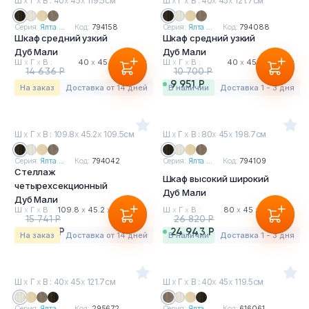
Ш
х
Г
х
В : 40
х
45
х
119.5см
Ш
х
Г
х
В : 40
х
45
х
121.7см
Серия:
Ялта ...
Код:
794158
Серия:
Ялта ...
Код:
794088
Шкаф средний узкий
Шкаф средний узкий
Дуб Мали
Дуб Мали
Ш
х
Г
х
В :
40
х
45
х
119.5 см
Ш
х
Г
х
В :
40
х
45
х
121.7 см
14 636 Р
10 700 Р
13 612 Р
9 951 Р
На заказ
Доставка от 14 дней
в наличии
Доставка 1 - 3 дня
Ш
х
Г
х
В : 109.8
х
45.2
х
109.5см
Ш
х
Г
х
В : 80
х
45
х
198.7см
Серия:
Ялта ...
Код:
794042
Серия:
Ялта ...
Код:
794109
Стеллаж
Шкаф высокий широкий
четырехсекционный
Дуб Мали
Дуб Мали
Ш
х
Г
х
В :
109.8
х
45.2
х
109.5 см
Ш
х
Г
х
В :
80
х
45
х
198.7 см
15 741 Р
26 820 Р
14 639 Р
24 943 Р
На заказ
Доставка от 14 дней
в наличии
Доставка 1 - 3 дня
Ш
х
Г
х
В : 40
х
45
х
121.7см
Ш
х
Г
х
В : 40
х
45
х
119.5см
Серия:
Ялта ...
Код:
295672
Серия:
Ялта ...
Код:
616061