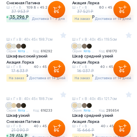
Снежная Патина
Акация Лорка
Ш
х
Г
х
В :
109.8
х
45.2
х
116.8 см
Ш
х
Г
х
В :
80
х
45
х
198.7 см
37 953 Р
37 521 Р
35 296 Р
34 895 Р
в наличии
Доставка 1 - 3 дня
На заказ
Доставка от 14 дней
Ш
х
Г
х
В : 40
х
45
х
198.7см
Ш
х
Г
х
В : 40
х
45
х
119.5см
Серия:
Ялта ...
Код:
616292
Серия:
Ялта ...
Код:
616170
Шкаф высокий узкий
Шкаф средний узкий
Акация Лорка
Акация Лорка
Ш
х
Г
х
В :
40
х
45
х
198.7 см
Ш
х
Г
х
В :
40
х
45
х
119.5 см
17 633 Р
16 037 Р
16 399 Р
14 914 Р
На заказ
Доставка от 14 дней
На заказ
Доставка от 14 дней
Ш
х
Г
х
В : 40
х
45
х
198.7см
Ш
х
Г
х
В : 40
х
45
х
121.7см
Серия:
Ялта ...
Код:
616233
Серия:
Ялта ...
Код:
295654
Шкаф узкий
Шкаф средний узкий
Снежная Патина
Акация Лорка
Ш
х
Г
х
В :
40
х
45
х
198.7 см
Ш
х
Г
х
В :
40
х
45
х
121.7 см
21 090 Р
15 666 Р
19 614 Р
14 569 Р