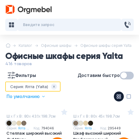
Введите запрос
Каталог
Офисные шкафы
Офисные шкафы серия Yalta
Кабинеты руководителя
Офисные шкафы серия Yalta
Мебель для персонала
416 товаров
Фильтры
Доставим быстро
Столы для переговоров
Серия:
Ялта (Yalta)
Стойки ресепшн
По умолчанию
Офисные кресла и стулья
Ш
х
Г
х
В : 80
х
43.1
х
198.7см
Ш
х
Г
х
В : 80
х
45
х
198.7см
Офисные столы
Серия:
Ялта ...
Код:
794046
Серия:
Ялта ...
Код:
295449
Стеллаж широкий высокий
Шкаф высокий широкий