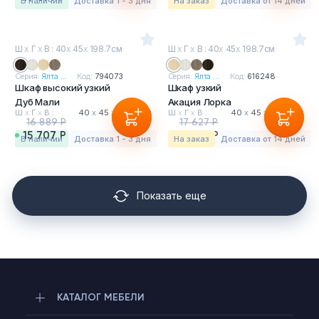
в наличии
Доставка 1 - 3 дня
На заказ
Доставка от 14 дней
Ш
х
Г
х
В : 40
х
45
х
198.7см
Ш
х
Г
х
В : 40
х
45
х
198.7см
Серия:
Ялта ...
Код:
794073
Серия:
Ялта ...
Код:
616248
Шкаф высокий узкий
Шкаф узкий
Дуб Мали
Акация Лорка
Ш
х
Г
х
В :
40
х
45
х
198.7 см
Ш
х
Г
х
В :
40
х
45
х
198.7 см
16 889 Р
17 627 Р
15 707 Р
16 393 Р
в наличии
Доставка 1 - 3 дня
На заказ
Доставка от 14 дней
Показать еще
КАТАЛОГ МЕБЕЛИ