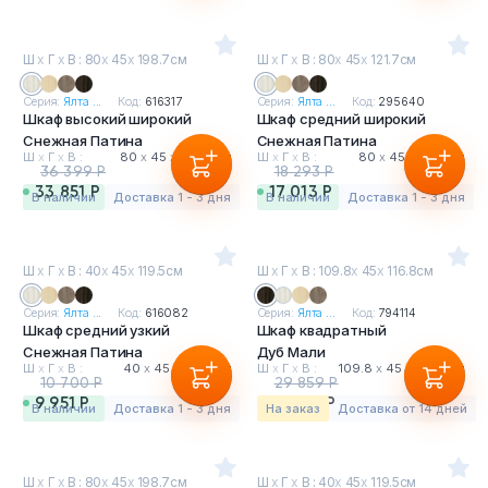
Ш
х
Г
х
В : 80
х
45
х
198.7см
Ш
х
Г
х
В : 80
х
45
х
121.7см
Серия:
Ялта ...
Код:
616317
Серия:
Ялта ...
Код:
295640
Шкаф высокий широкий
Шкаф средний широкий
Снежная Патина
Снежная Патина
Ш
х
Г
х
В :
80
х
45
х
198.7 см
Ш
х
Г
х
В :
80
х
45
х
121.7 см
36 399 Р
18 293 Р
33 851 Р
17 013 Р
в наличии
Доставка 1 - 3 дня
в наличии
Доставка 1 - 3 дня
Ш
х
Г
х
В : 40
х
45
х
119.5см
Ш
х
Г
х
В : 109.8
х
45
х
116.8см
Серия:
Ялта ...
Код:
616082
Серия:
Ялта ...
Код:
794114
Шкаф средний узкий
Шкаф квадратный
Снежная Патина
Дуб Мали
Ш
х
Г
х
В :
40
х
45
х
119.5 см
Ш
х
Г
х
В :
109.8
х
45
х
116.8 см
10 700 Р
29 859 Р
9 951 Р
27 769 Р
в наличии
Доставка 1 - 3 дня
На заказ
Доставка от 14 дней
Ш
х
Г
х
В : 80
х
45
х
198.7см
Ш
х
Г
х
В : 40
х
45
х
119.5см