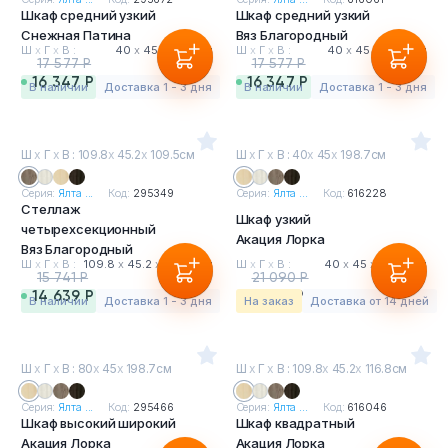
Шкаф средний узкий
Шкаф средний узкий
Снежная Патина
Вяз Благородный
Ш
х
Г
х
В :
40
х
45
х
121.7 см
Ш
х
Г
х
В :
40
х
45
х
119.5 см
17 577 Р
17 577 Р
16 347 Р
16 347 Р
в наличии
Доставка 1 - 3 дня
в наличии
Доставка 1 - 3 дня
Ш
х
Г
х
В : 109.8
х
45.2
х
109.5см
Ш
х
Г
х
В : 40
х
45
х
198.7см
Серия:
Ялта ...
Код:
295349
Серия:
Ялта ...
Код:
616228
Стеллаж
Шкаф узкий
четырехсекционный
Акация Лорка
Вяз Благородный
Ш
х
Г
х
В :
109.8
х
45.2
х
109.5 см
Ш
х
Г
х
В :
40
х
45
х
198.7 см
15 741 Р
21 090 Р
14 639 Р
19 614 Р
в наличии
Доставка 1 - 3 дня
На заказ
Доставка от 14 дней
Ш
х
Г
х
В : 80
х
45
х
198.7см
Ш
х
Г
х
В : 109.8
х
45.2
х
116.8см
Серия:
Ялта ...
Код:
295466
Серия:
Ялта ...
Код:
616046
Шкаф высокий широкий
Шкаф квадратный
Акация Лорка
Акация Лорка