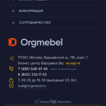
ИНФОРМАЦИЯ
СОТРУДНИЧЕСТВО
Telegram
117587, Москва, Варшавское ш., 118, корп. 1
Max
Бизнес центр Варшавка Sky
на карте
7 (495) 648-61-49
многоканальный
8 (800) 333-11-53
Чат на сайте
С 09-30 до 18-30 (выходные Сб, Вс)
mail@orgmebel.ru
Rutube
VKontakte
8 (495) 183-47-87