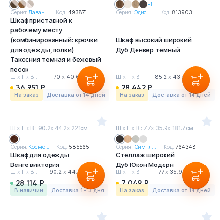
+1
Серия:
Лаван...
Код:
493871
Серия:
Эдис ...
Код:
813903
Шкаф приставной к
рабочему месту
(комбинированный: крючки
Шкаф высокий широкий
для одежды, полки)
Дуб Денвер темный
Таксония темная и бежевый
песок
Ш
х
Г
х
В :
70
х
40.6
х
160 см
Ш
х
Г
х
В :
85.2
х
43
х
196.7 см
36 951 Р
28 442 Р
На заказ
Доставка от 14 дней
На заказ
Доставка от 14 дней
Ш
х
Г
х
В : 90.2
х
44.2
х
221см
Ш
х
Г
х
В : 77
х
35.9
х
181.7см
Серия:
Космо...
Код:
585565
Серия:
Симпл...
Код:
764348
Шкаф для одежды
Стеллаж широкий
Венге виктория
Дуб Юкон Модерн
Ш
х
Г
х
В :
90.2
х
44.2
х
221 см
Ш
х
Г
х
В :
77
х
35.9
х
181.7 см
28 114 Р
7 049 Р
в наличии
Доставка 1 - 3 дня
На заказ
Доставка от 14 дней