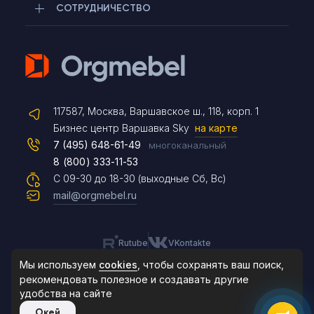
СОТРУДНИЧЕСТВО
Telegram
117587, Москва, Варшавское ш., 118, корп. 1
Max
Бизнес центр Варшавка Sky
на карте
7 (495) 648-61-49
многоканальный
8 (800) 333-11-53
Чат на сайте
С 09-30 до 18-30 (выходные Сб, Вс)
mail@orgmebel.ru
Rutube
VKontakte
8 (495) 183-47-87
По будням с 09:30 до 18:30
Мы используем
cookies
, чтобы сохранять ваш поиск,
рекомендовать
полезное и создавать другие
удобства на сайте
© 2006-2026. Orgmebel.ru
Окей