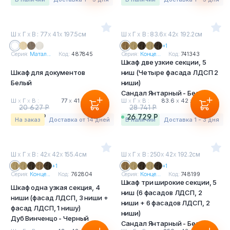
Ш
х
Г
х
В : 77
х
41
х
197.5см
Ш
х
Г
х
В : 83.6
х
42
х
192.2см
+1
Серия:
Матал...
Код:
487845
Серия:
Конце...
Код:
741343
Шкаф две узкие секции, 5
Шкаф для документов
ниш (Четыре фасада ЛДСП 2
Белый
ниши)
Сандал Янтарный - Белый
Ш
х
Г
х
В :
77
х
41
х
197.5 см
Ш
х
Г
х
В :
83.6
х
42
х
192.2 см
20 627 Р
28 741 Р
19 183 Р
26 729 Р
На заказ
Доставка от 14 дней
в наличии
Доставка 1 - 3 дня
Ш
х
Г
х
В : 42
х
42
х
155.4см
Ш
х
Г
х
В : 250
х
42
х
192.2см
+1
+1
Серия:
Конце...
Код:
762804
Серия:
Конце...
Код:
748199
Шкаф три широкие секции, 5
Шкаф одна узкая секция, 4
ниш (6 фасадов ЛДСП, 2
ниши (фасад ЛДСП, 3 ниши +
ниши + 6 фасадов ЛДСП, 2
фасад ЛДСП, 1 нишу)
ниши)
Дуб Винченцо - Черный
Сандал Янтарный - Белый