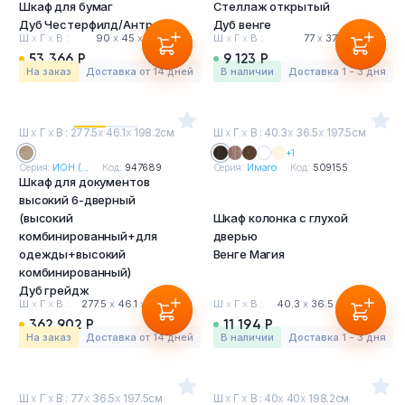
Шкаф для бумаг
Стеллаж открытый
Дуб Честерфилд/Антрацит
Дуб венге
Ш
х
Г
х
В :
90
х
45
х
205.6 см
Ш
х
Г
х
В :
77
х
37
х
200 см
53 366 Р
9 123 Р
На заказ
Доставка от 14 дней
в наличии
Доставка 1 - 3 дня
Ш
х
Г
х
В : 277.5
х
46.1
х
198.2см
Ш
х
Г
х
В : 40.3
х
36.5
х
197.5см
+1
Серия:
ИОН (...
Код:
947689
Серия:
Имаго
Код:
509155
Шкаф для документов
высокий 6-дверный
(высокий
Шкаф колонка с глухой
комбинированный+для
дверью
одежды+высокий
Венге Магия
комбинированный)
Дуб грейдж
Ш
х
Г
х
В :
277.5
х
46.1
х
198.2 см
Ш
х
Г
х
В :
40.3
х
36.5
х
197.5 см
362 902 Р
11 194 Р
На заказ
Доставка от 14 дней
в наличии
Доставка 1 - 3 дня
Ш
х
Г
х
В : 77
х
36.5
х
197.5см
Ш
х
Г
х
В : 40
х
40
х
198.2см