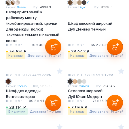
+1
Серия:
Лаван...
Код:
493871
Серия:
Эдис ...
Код:
813903
Шкаф приставной к
рабочему месту
(комбинированный: крючки
Шкаф высокий широкий
для одежды, полки)
Дуб Денвер темный
Таксония темная и бежевый
песок
Ш
х
Г
х
В :
70
х
40.6
х
160 см
Ш
х
Г
х
В :
85.2
х
43
х
196.7 см
36 951 Р
28 442 Р
На заказ
Доставка от 14 дней
На заказ
Доставка от 14 дней
Ш
х
Г
х
В : 90.2
х
44.2
х
221см
Ш
х
Г
х
В : 77
х
35.9
х
181.7см
Серия:
Космо...
Код:
585565
Серия:
Симпл...
Код:
764348
Шкаф для одежды
Стеллаж широкий
Венге виктория
Дуб Юкон Модерн
Ш
х
Г
х
В :
90.2
х
44.2
х
221 см
Ш
х
Г
х
В :
77
х
35.9
х
181.7 см
28 114 Р
7 049 Р
в наличии
Доставка 1 - 3 дня
На заказ
Доставка от 14 дней