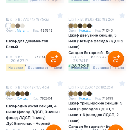
Ш
х
Г
х
В : 77
х
41
х
197.5см
Ш
х
Г
х
В : 83.6
х
42
х
192.2см
+1
Серия:
Матал...
Код:
487845
Серия:
Конце...
Код:
741343
Шкаф две узкие секции, 5
Шкаф для документов
ниш (Четыре фасада ЛДСП 2
Белый
ниши)
Сандал Янтарный - Белый
Ш
х
Г
х
В :
77
х
41
х
197.5 см
Ш
х
Г
х
В :
83.6
х
42
х
192.2 см
20 627 Р
28 741 Р
19 183 Р
26 729 Р
На заказ
Доставка от 14 дней
в наличии
Доставка 1 - 3 дня
Ш
х
Г
х
В : 42
х
42
х
155.4см
Ш
х
Г
х
В : 250
х
42
х
192.2см
+1
+1
Серия:
Конце...
Код:
762804
Серия:
Конце...
Код:
748199
Шкаф три широкие секции, 5
Шкаф одна узкая секция, 4
ниш (6 фасадов ЛДСП, 2
ниши (фасад ЛДСП, 3 ниши +
ниши + 6 фасадов ЛДСП, 2
фасад ЛДСП, 1 нишу)
ниши)
Дуб Винченцо - Черный
Сандал Янтарный - Белый