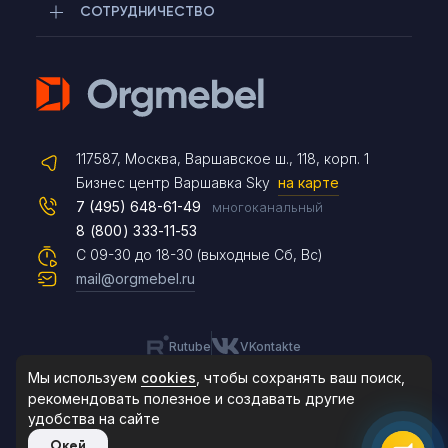
СОТРУДНИЧЕСТВО
Telegram
117587, Москва, Варшавское ш., 118, корп. 1
Max
Бизнес центр Варшавка Sky
на карте
7 (495) 648-61-49
многоканальный
8 (800) 333-11-53
Чат на сайте
С 09-30 до 18-30 (выходные Сб, Вс)
mail@orgmebel.ru
Rutube
VKontakte
8 (495) 183-47-87
По будням с 09:30 до 18:30
Мы используем
cookies
, чтобы сохранять ваш поиск,
рекомендовать
полезное и создавать другие
удобства на сайте
© 2006-2026. Orgmebel.ru
Окей