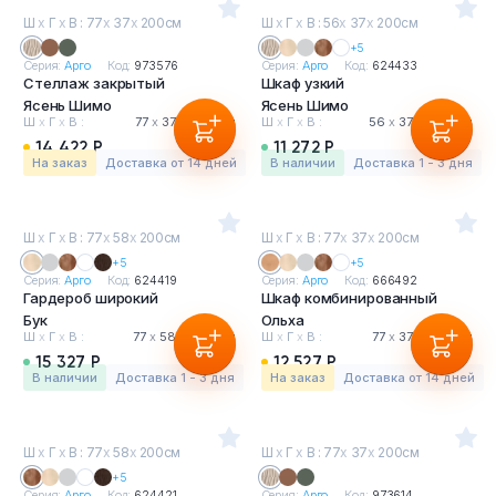
Ш
х
Г
х
В : 77
х
37
х
200см
Ш
х
Г
х
В : 56
х
37
х
200см
+5
Серия:
Арго
Код:
973576
Серия:
Арго
Код:
624433
Стеллаж закрытый
Шкаф узкий
Ясень Шимо
Ясень Шимо
Ш
х
Г
х
В :
77
х
37
х
200 см
Ш
х
Г
х
В :
56
х
37
х
200 см
14 422 Р
11 272 Р
На заказ
Доставка от 14 дней
в наличии
Доставка 1 - 3 дня
Ш
х
Г
х
В : 77
х
58
х
200см
Ш
х
Г
х
В : 77
х
37
х
200см
+5
+5
Серия:
Арго
Код:
624419
Серия:
Арго
Код:
666492
Гардероб широкий
Шкаф комбинированный
Бук
Ольха
Ш
х
Г
х
В :
77
х
58
х
200 см
Ш
х
Г
х
В :
77
х
37
х
200 см
15 327 Р
12 527 Р
в наличии
Доставка 1 - 3 дня
На заказ
Доставка от 14 дней
Ш
х
Г
х
В : 77
х
58
х
200см
Ш
х
Г
х
В : 77
х
37
х
200см
+5
Серия:
Арго
Код:
624421
Серия:
Арго
Код:
973614