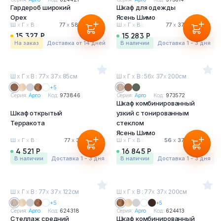
Гардероб широкий
Шкаф для одежды
Орех
Ясень Шимо
Ш
х
Г
х
В :
77
х
58
х
200 см
Ш
х
Г
х
В :
77
х
37
х
200 см
15 327 Р
15 283 Р
На заказ
Доставка от 14 дней
в наличии
Доставка 1 - 3 дня
Ш
х
Г
х
В : 77
х
37
х
85см
Ш
х
Г
х
В : 56
х
37
х
200см
+5
Серия:
Арго
Код:
973846
Серия:
Арго
Код:
973572
Шкаф комбинированный
Шкаф открытый
узкий с тонированным
Терракота
стеклом
Ясень Шимо
Ш
х
Г
х
В :
77
х
37
х
85 см
Ш
х
Г
х
В :
56
х
37
х
200 см
4 521 Р
16 845 Р
в наличии
Доставка 1 - 3 дня
в наличии
Доставка 1 - 3 дня
Ш
х
Г
х
В : 77
х
37
х
122см
Ш
х
Г
х
В : 77
х
37
х
200см
+5
+5
Серия:
Арго
Код:
624318
Серия:
Арго
Код:
624413
Стеллаж средний
Шкаф комбинированный