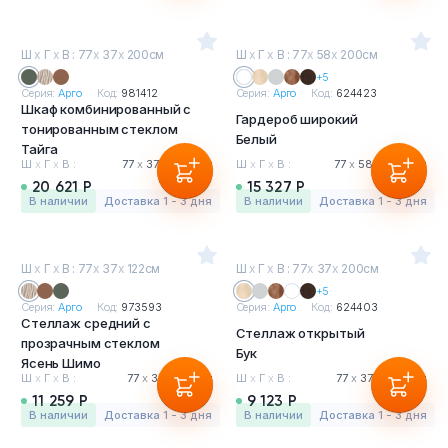
Ш
х
Г
х
В : 77
х
37
х
200см
Ш
х
Г
х
В : 77
х
58
х
200см
+5
Серия:
Арго
Код:
981412
Серия:
Арго
Код:
624423
Шкаф комбинированный с
Гардероб широкий
тонированным стеклом
Белый
Тайга
Ш
х
Г
х
В :
77
х
37
х
200 см
Ш
х
Г
х
В :
77
х
58
х
200 см
20 621 Р
15 327 Р
в наличии
Доставка 1 - 3 дня
в наличии
Доставка 1 - 3 дня
Ш
х
Г
х
В : 77
х
37
х
122см
Ш
х
Г
х
В : 77
х
37
х
200см
+5
Серия:
Арго
Код:
973593
Серия:
Арго
Код:
624403
Стеллаж средний с
Стеллаж открытый
прозрачным стеклом
Бук
Ясень Шимо
Ш
х
Г
х
В :
77
х
37
х
122 см
Ш
х
Г
х
В :
77
х
37
х
200 см
11 259 Р
9 123 Р
в наличии
Доставка 1 - 3 дня
в наличии
Доставка 1 - 3 дня