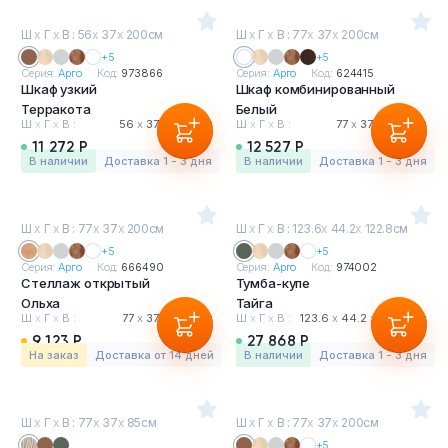
Ш
х
Г
х
В : 56
х
37
х
200см
Ш
х
Г
х
В : 77
х
37
х
200см
+5
+5
Серия:
Арго
Код:
973866
Серия:
Арго
Код:
624415
Шкаф узкий
Шкаф комбинированный
Терракота
Белый
Ш
х
Г
х
В :
56
х
37
х
200 см
Ш
х
Г
х
В :
77
х
37
х
200 см
11 272 Р
12 527 Р
в наличии
Доставка 1 - 3 дня
в наличии
Доставка 1 - 3 дня
Ш
х
Г
х
В : 77
х
37
х
200см
Ш
х
Г
х
В : 123.6
х
44.2
х
122.8см
+5
+5
Серия:
Арго
Код:
666490
Серия:
Арго
Код:
974002
Стеллаж открытый
Тумба-купе
Ольха
Тайга
Ш
х
Г
х
В :
77
х
37
х
200 см
Ш
х
Г
х
В :
123.6
х
44.2
х
122.8 см
9 123 Р
27 868 Р
На заказ
Доставка от 14 дней
в наличии
Доставка 1 - 3 дня
Ш
х
Г
х
В : 77
х
37
х
85см
Ш
х
Г
х
В : 77
х
37
х
200см
+5