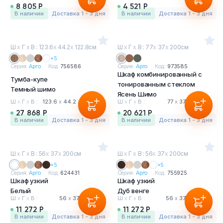
8 805 Р
4 521 Р
в наличии
Доставка 1 - 3 дня
в наличии
Доставка 1 - 3 дня
Ш
х
Г
х
В : 123.6
х
44.2
х
122.8см
Ш
х
Г
х
В : 77
х
37
х
200см
+5
Серия:
Арго
Код:
756586
Серия:
Арго
Код:
973585
Шкаф комбинированный с
Тумба-купе
тонированным стеклом
Темный шимо
Ясень Шимо
Ш
х
Г
х
В :
123.6
х
44.2
х
122.8 см
Ш
х
Г
х
В :
77
х
37
х
200 см
27 868 Р
20 621 Р
в наличии
Доставка 1 - 3 дня
в наличии
Доставка 1 - 3 дня
Ш
х
Г
х
В : 56
х
37
х
200см
Ш
х
Г
х
В : 56
х
37
х
200см
+5
+5
Серия:
Арго
Код:
624431
Серия:
Арго
Код:
755925
Шкаф узкий
Шкаф узкий
Белый
Дуб венге
Ш
х
Г
х
В :
56
х
37
х
200 см
Ш
х
Г
х
В :
56
х
37
х
200 см
11 272 Р
11 272 Р
в наличии
Доставка 1 - 3 дня
в наличии
Доставка 1 - 3 дня