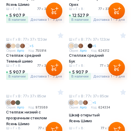
Ясень Шимо
Орех
Ш
х
Г
х
В :
77
х
37
х
122 см
Ш
х
Г
х
В :
77
х
37
х
200 см
5 907 Р
12 527 Р
в наличии
Доставка 1 - 3 дня
в наличии
Доставка 1 - 3 дня
Ш
х
Г
х
В : 77
х
37
х
122см
Ш
х
Г
х
В : 77
х
37
х
122см
+5
+5
Серия:
Арго
Код:
755914
Серия:
Арго
Код:
624312
Стеллаж средний
Стеллаж средний
Темный шимо
Бук
Ш
х
Г
х
В :
77
х
37
х
122 см
Ш
х
Г
х
В :
77
х
37
х
122 см
5 907 Р
5 907 Р
в наличии
Доставка 1 - 3 дня
в наличии
Доставка 1 - 3 дня
Ш
х
Г
х
В : 77
х
37
х
85см
Ш
х
Г
х
В : 77
х
37
х
85см
+5
Серия:
Арго
Код:
973589
Серия:
Арго
Код:
624334
Стеллаж низкий с
Шкаф открытый
прозрачным стеклом
Ясень Шимо
Ясень Шимо
Ш
х
Г
х
В :
77
х
37
х
85 см
Ш
х
Г
х
В :
77
х
37
х
85 см