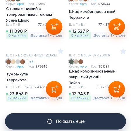
Серия:
Арго
Код:
973591
Серия:
Арго
Код:
973633
Стеллаж низкий с
Шкаф комбинированный
тонированным стеклом
Терракота
Ясень Шимо
Ш
х
Г
х
В :
77
х
37
х
85 см
Ш
х
Г
х
В :
77
х
37
х
200 см
11 090 Р
12 527 Р
в наличии
Доставка 1 - 3 дня
в наличии
Доставка 1 - 3 дня
Ш
х
Г
х
В : 123.6
х
44.2
х
122.8см
Ш
х
Г
х
В : 56
х
37
х
200см
+5
Серия:
Арго
Код:
973646
Серия:
Арго
Код:
981397
Шкаф комбинированный
Тумба-купе
закрытый узкий
Терракота
Тайга
Ш
х
Г
х
В :
123.6
х
44.2
х
122.8 см
Ш
х
Г
х
В :
56
х
37
х
200 см
27 868 Р
13 745 Р
в наличии
Доставка 1 - 3 дня
в наличии
Доставка 1 - 3 дня
Показать еще