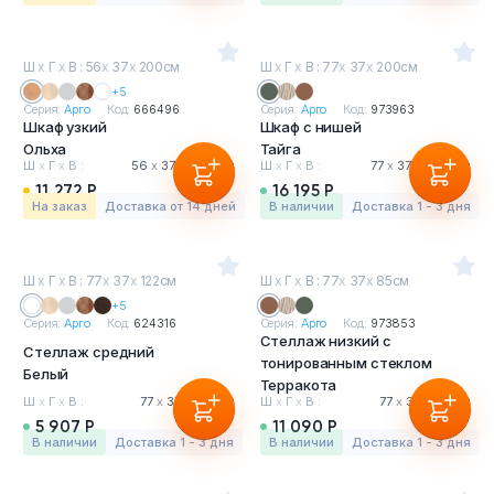
Ш
х
Г
х
В : 56
х
37
х
200см
Ш
х
Г
х
В : 77
х
37
х
200см
+5
Серия:
Арго
Код:
666496
Серия:
Арго
Код:
973963
Шкаф узкий
Шкаф с нишей
Ольха
Тайга
Ш
х
Г
х
В :
56
х
37
х
200 см
Ш
х
Г
х
В :
77
х
37
х
200 см
11 272 Р
16 195 Р
На заказ
Доставка от 14 дней
в наличии
Доставка 1 - 3 дня
Ш
х
Г
х
В : 77
х
37
х
122см
Ш
х
Г
х
В : 77
х
37
х
85см
+5
Серия:
Арго
Код:
624316
Серия:
Арго
Код:
973853
Стеллаж низкий с
Стеллаж средний
тонированным стеклом
Белый
Терракота
Ш
х
Г
х
В :
77
х
37
х
122 см
Ш
х
Г
х
В :
77
х
37
х
85 см
5 907 Р
11 090 Р
в наличии
Доставка 1 - 3 дня
в наличии
Доставка 1 - 3 дня