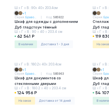
Ш
х
Г
х
В : 90
х
40
х
203.4см
Ш
х
Г
х
В :
+1
Серия:
Браво...
Код:
585922
Серия:
Брав
Шкаф для одежды с дополнением
Стеллаж
Дуб гладстоун тёмный
Дуб гла
Ш
х
Г
х
В :
90
х
40
х
203.4 см
Ш
х
Г
х
В 
62 541 Р
119 83
в наличии
Доставка 1 - 3 дня
На зака
Ш
х
Г
х
В : 180.2
х
40
х
203.4см
Ш
х
Г
х
В :
+1
+1
Серия:
Браво...
Код:
585963
Серия:
Брав
Шкаф для документов со
Шкаф дл
стеклянными дверьми
Дуб гла
Ш
х
Г
х
В :
180.2
х
40
х
203.4 см
Ш
х
Г
х
В 
Дуб гладстоун тёмный
124 956 Р
54 107
На заказ
Доставка от 14 дней
в налич