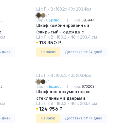
Ш
х
Г
х
В : 180.2
х
40
х
203.4см
+1
05
Серия:
Браво...
Код:
585944
Шкаф комбинированный
о
(закрытый - одежда с
 см
Ш
х
Г
х
В :
180.2
х
40
х
203.4 см
дополнением)
113 350 Р
Дуб гладстоун тёмный
4 дней
На заказ
Доставка от 14 дней
Ш
х
Г
х
В : 180.2
х
40
х
203.4см
+1
65
Серия:
Браво...
Код:
670208
Шкаф для документов со
стеклянными дверьми
 см
Ш
х
Г
х
В :
180.2
х
40
х
203.4 см
Дуб гладстоун светлый
124 956 Р
4 дней
На заказ
Доставка от 14 дней