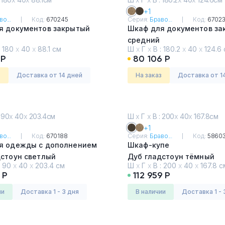
+1
о...
Код:
670245
Серия:
Браво...
Код:
67023
я документов закрытый
Шкаф для документов за
средний
:
180
х
40
х
88.1 см
Ш
х
Г
х
В :
180.2
х
40
х
124.6 
дстоун светлый
Дуб гладстоун светлый
 Р
80 106 Р
з
Доставка от 14 дней
На заказ
Доставка от 1
 90
х
40
х
203.4см
Ш
х
Г
х
В : 200
х
40
х
167.8см
+1
о...
Код:
670188
Серия:
Браво...
Код:
58603
я одежды с дополнением
Шкаф-купе
дстоун светлый
Дуб гладстоун тёмный
:
90
х
40
х
203.4 см
Ш
х
Г
х
В :
200
х
40
х
167.8 с
 Р
112 959 Р
ии
Доставка 1 - 3 дня
в наличии
Доставка 1 - 