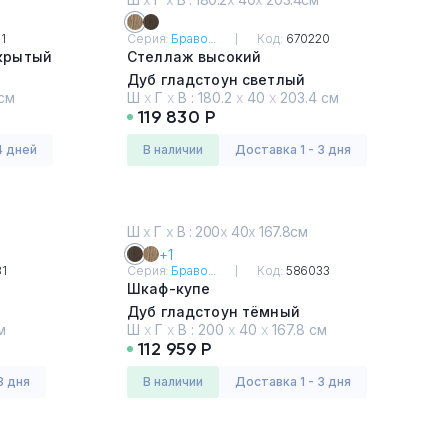
1
Серия:
Браво...
Код:
670220
крытый
Стеллаж высокий
Дуб гладстоун светлый
см
Ш
х
Г
х
В :
180.2
х
40
х
203.4 см
119 830 Р
4 дней
в наличии
Доставка 1 - 3 дня
Ш
х
Г
х
В : 200
х
40
х
167.8см
+1
1
Серия:
Браво...
Код:
586033
Шкаф-купе
Дуб гладстоун тёмный
м
Ш
х
Г
х
В :
200
х
40
х
167.8 см
112 959 Р
3 дня
в наличии
Доставка 1 - 3 дня