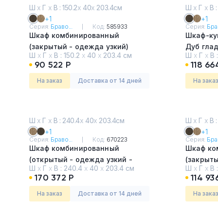
Ш
х
Г
х
В : 150.2
х
40
х
203.4см
Ш
х
Г
х
В :
+1
+1
Серия:
Браво...
Код:
585933
Серия:
Брав
Шкаф комбинированный
Шкаф-ку
(закрытый - одежда узкий)
Дуб гла
Ш
х
Г
х
В :
150.2
х
40
х
203.4 см
Ш
х
Г
х
В 
Дуб гладстоун тёмный
90 522 Р
118 66
На заказ
Доставка от 14 дней
На зака
Ш
х
Г
х
В : 240.4
х
40
х
203.4см
Ш
х
Г
х
В :
+1
+1
Серия:
Браво...
Код:
670223
Серия:
Брав
Шкаф комбинированный
Шкаф ко
(открытый - одежда узкий -
(закрыты
Ш
х
Г
х
В :
240.4
х
40
х
203.4 см
Ш
х
Г
х
В 
открытый)
стеклом
170 372 Р
114 93
Дуб гладстоун светлый
Дуб гла
На заказ
Доставка от 14 дней
На зака