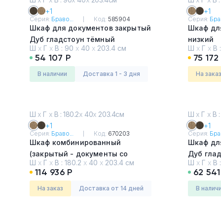
+1
+1
Серия:
Браво...
Код:
585904
Серия:
Брав
Шкаф для документов закрытый
Шкаф дл
Дуб гладстоун тёмный
низкий
Ш
х
Г
х
В :
90
х
40
х
203.4 см
Ш
х
Г
х
В 
Дуб гла
54 107 Р
75 172
в наличии
Доставка 1 - 3 дня
На зака
Ш
х
Г
х
В : 180.2
х
40
х
203.4см
Ш
х
Г
х
В :
+1
+1
Серия:
Браво...
Код:
670203
Серия:
Брав
Шкаф комбинированный
Шкаф дл
(закрытый - документы со
Дуб гла
Ш
х
Г
х
В :
180.2
х
40
х
203.4 см
Ш
х
Г
х
В 
стеклом)
114 936 Р
62 541
Дуб гладстоун светлый
На заказ
Доставка от 14 дней
в налич