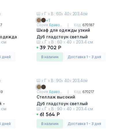
м
Ш
х
Г
х
В : 60
х
40
х
203.4см
+1
77
Серия:
Браво...
Код:
670187
Шкаф для одежды узкий
- одежда
Дуб гладстоун светлый
 см
Ш
х
Г
х
В :
60
х
40
х
203.4 см
еклом)
39 702 Р
4 дней
в наличии
Доставка 1 - 3 дня
м
Ш
х
Г
х
В : 90
х
40
х
203.4см
69
Серия:
Браво...
Код:
670217
Стеллаж высокий
й -
Дуб гладстоун светлый
 см
Ш
х
Г
х
В :
90
х
40
х
203.4 см
61 564 Р
4 дней
в наличии
Доставка 1 - 3 дня