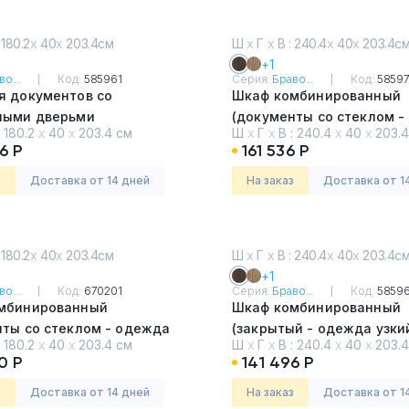
 180.2
х
40
х
203.4см
Ш
х
Г
х
В : 240.4
х
40
х
203.4с
+1
о...
Код:
585961
Серия:
Браво...
Код:
5859
я документов со
Шкаф комбинированный
ными дверьми
(документы со стеклом 
:
180.2
х
40
х
203.4 см
Ш
х
Г
х
В :
240.4
х
40
х
203.4
дстоун тёмный
узкий - документы со ст
6 Р
161 536 Р
Дуб гладстоун тёмный
з
Доставка от 14 дней
На заказ
Доставка от 1
 180.2
х
40
х
203.4см
Ш
х
Г
х
В : 240.4
х
40
х
203.4с
+1
о...
Код:
670201
Серия:
Браво...
Код:
5859
мбинированный
Шкаф комбинированный
нты со стеклом - одежда
(закрытый - одежда узки
:
180.2
х
40
х
203.4 см
Ш
х
Г
х
В :
240.4
х
40
х
203.4
нением)
закрытый)
0 Р
141 496 Р
дстоун светлый
Дуб гладстоун тёмный
з
Доставка от 14 дней
На заказ
Доставка от 1