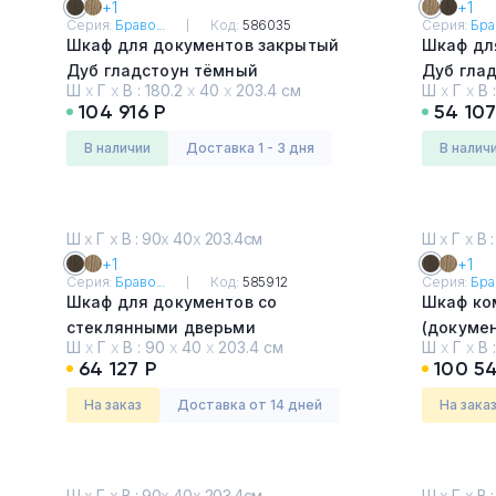
+1
+1
Серия:
Браво...
Код:
586035
Серия:
Брав
Тумбы офисные
Шкаф для документов закрытый
Шкаф дл
Дуб гладстоун тёмный
Дуб гла
Офисные шкафы
Ш
х
Г
х
В :
180.2
х
40
х
203.4 см
Ш
х
Г
х
В 
104 916 Р
54 107
Офисные диваны
в наличии
Доставка 1 - 3 дня
в налич
Сейфы и металлическая
мебель
Ш
х
Г
х
В : 90
х
40
х
203.4см
Ш
х
Г
х
В :
+1
+1
Серия:
Браво...
Код:
585912
Серия:
Брав
Обеденная зона
Шкаф для документов со
Шкаф ко
стеклянными дверьми
(докуме
Искусственные растения
Ш
х
Г
х
В :
90
х
40
х
203.4 см
Ш
х
Г
х
В 
Дуб гладстоун тёмный
узкий)
64 127 Р
100 5
Дуб гла
Кашпо
На заказ
Доставка от 14 дней
На зака
Ш
х
Г
х
В : 90
х
40
х
203.4см
Ш
х
Г
х
В :