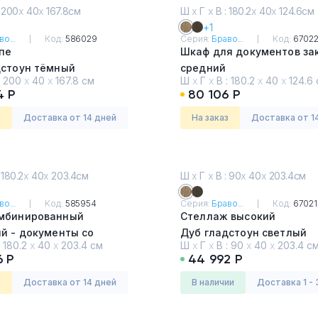
 200
х
40
х
167.8см
Ш
х
Г
х
В : 180.2
х
40
х
124.6см
+1
о...
Код:
586029
Серия:
Браво...
Код:
6702
пе
Шкаф для документов за
дстоун тёмный
средний
:
200
х
40
х
167.8 см
Ш
х
Г
х
В :
180.2
х
40
х
124.6 
Дуб гладстоун светлый
4 Р
80 106 Р
з
Доставка от 14 дней
На заказ
Доставка от 1
 180.2
х
40
х
203.4см
Ш
х
Г
х
В : 90
х
40
х
203.4см
о...
Код:
585954
Серия:
Браво...
Код:
67021
мбинированный
Стеллаж высокий
й - документы со
Дуб гладстоун светлый
:
180.2
х
40
х
203.4 см
Ш
х
Г
х
В :
90
х
40
х
203.4 с
)
6 Р
44 992 Р
дстоун тёмный
з
Доставка от 14 дней
в наличии
Доставка 1 - 