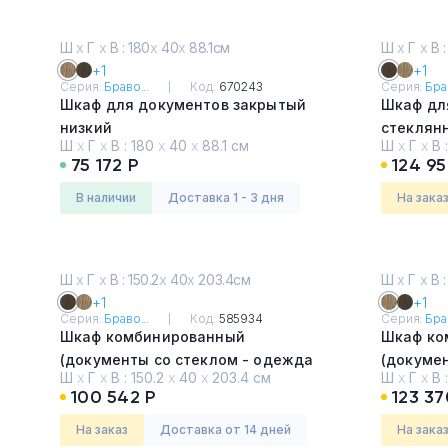
Ш
х
Г
х
В : 180
х
40
х
88.1см
Ш
х
Г
х
В :
+1
+1
Серия:
Браво...
Код:
670243
Серия:
Брав
Шкаф для документов закрытый
Шкаф дл
низкий
стеклян
Ш
х
Г
х
В :
180
х
40
х
88.1 см
Ш
х
Г
х
В 
Дуб гладстоун светлый
Дуб гла
75 172 Р
124 95
в наличии
Доставка 1 - 3 дня
На зака
Ш
х
Г
х
В : 150.2
х
40
х
203.4см
Ш
х
Г
х
В :
+1
+1
Серия:
Браво...
Код:
585934
Серия:
Брав
Шкаф комбинированный
Шкаф ко
(документы со стеклом - одежда
(докуме
Ш
х
Г
х
В :
150.2
х
40
х
203.4 см
Ш
х
Г
х
В 
узкий)
с допол
100 542 Р
123 37
Дуб гладстоун тёмный
Дуб гла
На заказ
Доставка от 14 дней
На зака