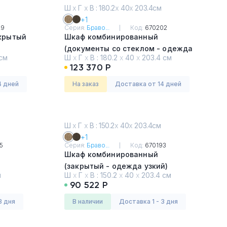
Ш
х
Г
х
В : 180.2
х
40
х
203.4см
+1
29
Серия:
Браво...
Код:
670202
крытый
Шкаф комбинированный
(документы со стеклом - одежда
см
Ш
х
Г
х
В :
180.2
х
40
х
203.4 см
с дополнением)
123 370 Р
Дуб гладстоун светлый
4 дней
На заказ
Доставка от 14 дней
Ш
х
Г
х
В : 150.2
х
40
х
203.4см
+1
5
Серия:
Браво...
Код:
670193
Шкаф комбинированный
(закрытый - одежда узкий)
м
Ш
х
Г
х
В :
150.2
х
40
х
203.4 см
Дуб гладстоун светлый
90 522 Р
3 дня
в наличии
Доставка 1 - 3 дня