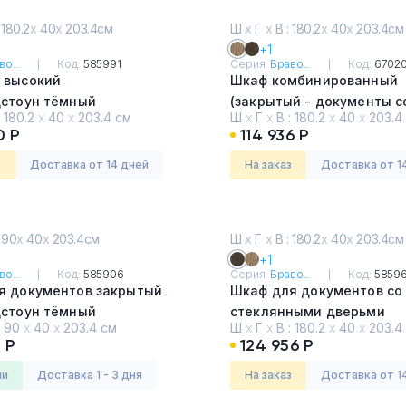
 180.2
х
40
х
203.4см
Ш
х
Г
х
В : 180.2
х
40
х
203.4см
+1
о...
Код:
585991
Серия:
Браво...
Код:
6702
 высокий
Шкаф комбинированный
дстоун тёмный
(закрытый - документы с
:
180.2
х
40
х
203.4 см
Ш
х
Г
х
В :
180.2
х
40
х
203.4
стеклом)
0 Р
114 936 Р
Дуб гладстоун светлый
з
Доставка от 14 дней
На заказ
Доставка от 1
 90
х
40
х
203.4см
Ш
х
Г
х
В : 180.2
х
40
х
203.4см
+1
о...
Код:
585906
Серия:
Браво...
Код:
5859
я документов закрытый
Шкаф для документов со
дстоун тёмный
стеклянными дверьми
:
90
х
40
х
203.4 см
Ш
х
Г
х
В :
180.2
х
40
х
203.4
Дуб гладстоун тёмный
 Р
124 956 Р
ии
Доставка 1 - 3 дня
На заказ
Доставка от 1