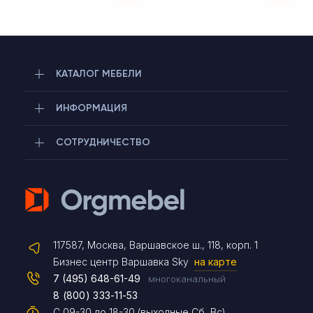
КАТАЛОГ МЕБЕЛИ
ИНФОРМАЦИЯ
СОТРУДНИЧЕСТВО
Telegram
117587, Москва, Варшавское ш., 118, корп. 1
Max
Бизнес центр Варшавка Sky
на карте
7 (495) 648-61-49
многоканальный
8 (800) 333-11-53
Чат на сайте
С 09-30 до 18-30 (выходные Сб, Вс)