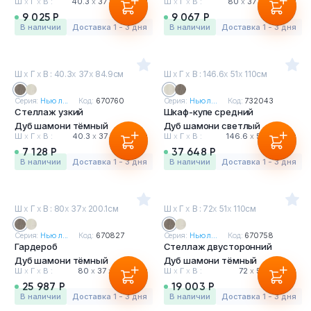
Ш
х
Г
х
В :
40.3
х
37
х
123.3 см
Ш
х
Г
х
В :
80
х
37
х
84.9 см
9 025 Р
9 067 Р
в наличии
Доставка 1 - 3 дня
в наличии
Доставка 1 - 3 дня
Ш
х
Г
х
В : 40.3
х
37
х
84.9см
Ш
х
Г
х
В : 146.6
х
51
х
110см
Серия:
Нью л...
Код:
670760
Серия:
Нью л...
Код:
732043
Стеллаж узкий
Шкаф-купе средний
Дуб шамони тёмный
Дуб шамони светлый
Ш
х
Г
х
В :
40.3
х
37
х
84.9 см
Ш
х
Г
х
В :
146.6
х
51
х
110 см
7 128 Р
37 648 Р
в наличии
Доставка 1 - 3 дня
в наличии
Доставка 1 - 3 дня
Ш
х
Г
х
В : 80
х
37
х
200.1см
Ш
х
Г
х
В : 72
х
51
х
110см
Серия:
Нью л...
Код:
670827
Серия:
Нью л...
Код:
670758
Гардероб
Стеллаж двусторонний
Дуб шамони тёмный
Дуб шамони тёмный
Ш
х
Г
х
В :
80
х
37
х
200.1 см
Ш
х
Г
х
В :
72
х
51
х
110 см
25 987 Р
19 003 Р
в наличии
Доставка 1 - 3 дня
в наличии
Доставка 1 - 3 дня