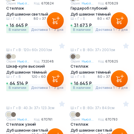
Серия:
Нью л...
Код:
670824
Серия:
Нью л...
Код:
670829
Стеллаж
Гардероб глубокий
Дуб шамони светлый
Дуб шамони тёмный
Ш
х
Г
х
В :
80
х
37
х
200.1 см
Ш
х
Г
х
В :
80
х
47
х
200.1 см
16 645 Р
31 673 Р
в наличии
Доставка 1 - 3 дня
в наличии
Доставка 1 - 3 дня
Ш
х
Г
х
В : 120
х
60
х
200.1см
Ш
х
Г
х
В : 80
х
37
х
200.1см
Серия:
Нью л...
Код:
732048
Серия:
Нью л...
Код:
670825
Шкаф-купе высокий
Стеллаж
Дуб шамони тёмный
Дуб шамони тёмный
Ш
х
Г
х
В :
120
х
60
х
200.1 см
Ш
х
Г
х
В :
80
х
37
х
200.1 см
64 514 Р
16 645 Р
в наличии
Доставка 1 - 3 дня
в наличии
Доставка 1 - 3 дня
Ш
х
Г
х
В : 40.3
х
37
х
123.3см
Ш
х
Г
х
В : 80
х
37
х
84.9см
Серия:
Нью л...
Код:
670761
Серия:
Нью л...
Код:
670793
Стеллаж узкий
Стеллаж
Дуб шамони светлый
Дуб шамони светлый