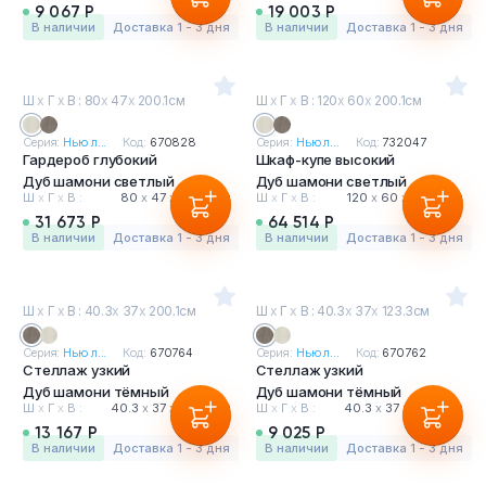
9 067 Р
19 003 Р
в наличии
Доставка 1 - 3 дня
в наличии
Доставка 1 - 3 дня
Ш
х
Г
х
В : 80
х
47
х
200.1см
Ш
х
Г
х
В : 120
х
60
х
200.1см
Серия:
Нью л...
Код:
670828
Серия:
Нью л...
Код:
732047
Гардероб глубокий
Шкаф-купе высокий
Дуб шамони светлый
Дуб шамони светлый
Ш
х
Г
х
В :
80
х
47
х
200.1 см
Ш
х
Г
х
В :
120
х
60
х
200.1 см
31 673 Р
64 514 Р
в наличии
Доставка 1 - 3 дня
в наличии
Доставка 1 - 3 дня
Ш
х
Г
х
В : 40.3
х
37
х
200.1см
Ш
х
Г
х
В : 40.3
х
37
х
123.3см
Серия:
Нью л...
Код:
670764
Серия:
Нью л...
Код:
670762
Стеллаж узкий
Стеллаж узкий
Дуб шамони тёмный
Дуб шамони тёмный
Ш
х
Г
х
В :
40.3
х
37
х
200.1 см
Ш
х
Г
х
В :
40.3
х
37
х
123.3 см
13 167 Р
9 025 Р
в наличии
Доставка 1 - 3 дня
в наличии
Доставка 1 - 3 дня