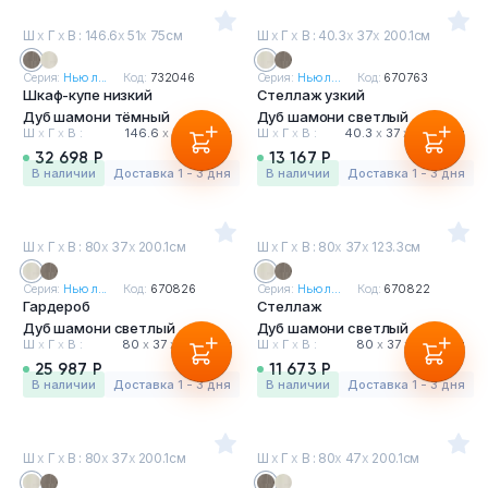
Ш
х
Г
х
В : 146.6
х
51
х
75см
Ш
х
Г
х
В : 40.3
х
37
х
200.1см
Серия:
Нью л...
Код:
732046
Серия:
Нью л...
Код:
670763
Шкаф-купе низкий
Стеллаж узкий
Дуб шамони тёмный
Дуб шамони светлый
Ш
х
Г
х
В :
146.6
х
51
х
75 см
Ш
х
Г
х
В :
40.3
х
37
х
200.1 см
32 698 Р
13 167 Р
в наличии
Доставка 1 - 3 дня
в наличии
Доставка 1 - 3 дня
Ш
х
Г
х
В : 80
х
37
х
200.1см
Ш
х
Г
х
В : 80
х
37
х
123.3см
Серия:
Нью л...
Код:
670826
Серия:
Нью л...
Код:
670822
Гардероб
Стеллаж
Дуб шамони светлый
Дуб шамони светлый
Ш
х
Г
х
В :
80
х
37
х
200.1 см
Ш
х
Г
х
В :
80
х
37
х
123.3 см
25 987 Р
11 673 Р
в наличии
Доставка 1 - 3 дня
в наличии
Доставка 1 - 3 дня
Ш
х
Г
х
В : 80
х
37
х
200.1см
Ш
х
Г
х
В : 80
х
47
х
200.1см