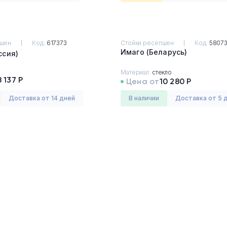
пшен
Код:
617373
Стойки ресепшен
Код:
5807
Имаго (Беларусь)
(Россия)
Материал:
стекло
8 137 Р
Цена от
10 280 Р
Доставка от 14 дней
в наличии
Доставка от 5 