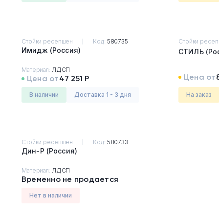
Стойки ресепшен
Код:
580735
Стойки ресе
Имидж (Россия)
СТИЛЬ 
Материал:
ЛДСП
Цена от
Цена от
47 251 Р
в наличии
Доставка 1 - 3 дня
На заказ
Стойки ресепшен
Код:
580733
Дин-Р (Россия)
Материал:
ЛДСП
Временно не продается
Нет в наличии