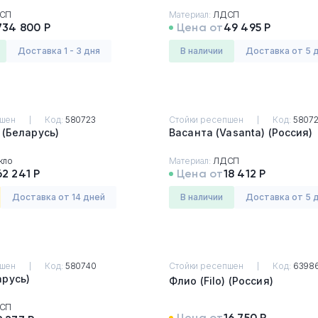
СП
Материал:
ЛДСП
734 800 Р
Цена от
49 495 Р
Доставка 1 - 3 дня
в наличии
Доставка от 5 
пшен
Код:
580723
Стойки ресепшен
Код:
5807
Раут (Raut) (Беларусь)
Васанта (Vasanta) (Россия)
кло
Материал:
ЛДСП
62 241 Р
Цена от
18 412 Р
Доставка от 14 дней
в наличии
Доставка от 5 
пшен
Код:
580740
Стойки ресепшен
Код:
6398
еларусь)
Флио (Filo) (Россия)
СП
Цена от
16 750 Р