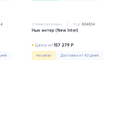
34
Стойки ресепшен
Код:
604634
Нью интер (New Inter)
Цена от
157 279 Р
дней
На заказ
Доставка от 42 дней