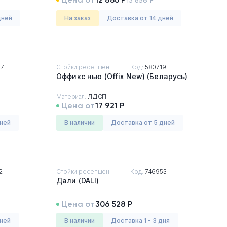
13 856 Р
дней
На заказ
Доставка от 14 дней
77
Стойки ресепшен
Код:
580719
Оффикс нью (Offix New) (Беларусь)
Материал:
ЛДСП
Цена от
17 921 Р
дней
в наличии
Доставка от 5 дней
2
Стойки ресепшен
Код:
746953
Дали (DALI)
Цена от
306 528 Р
дней
в наличии
Доставка 1 - 3 дня