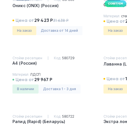
Оникс (ONIX) (Россия)
Тумбы офисные
Материал:
сте
Цена от
29 423 Р
31 638 Р
Цена от
Офисные шкафы
На заказ
Доставка от 14 дней
На заказ
Офисные диваны
Сейфы и металлическая
мебель
Стойки ресепшен
Код:
580729
Стойки ресе
А4 (Россия)
Обеденная зона
Материал:
ЛДСП
Цена от
Цена от
29 967 Р
Искусственные растения
в наличии
Доставка 1 - 3 дня
На заказ
Кашпо
Стойки ресепшен
Код:
580722
Стойки ресе
Рапид (Rapid) (Беларусь)