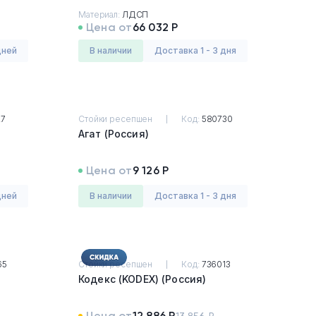
Материал:
ЛДСП
Цена от
66 032 Р
дней
в наличии
Доставка 1 - 3 дня
27
Стойки ресепшен
Код:
580730
Агат (Россия)
Цена от
9 126 Р
дней
в наличии
Доставка 1 - 3 дня
65
Стойки ресепшен
Код:
736013
Кодекс (KODEX) (Россия)
Цена от
12 886 Р