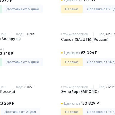
8 277 Р
Доставка от 5 дней
На заказ
Доставка от 25 
пшен
Код:
580709
Стойки ресепшен
Код:
6203
Декс (DEX) (Беларусь)
Салют (SALUTE) (Россия)
СП
Цена от
83 096 Р
12 318 Р
Доставка от 5 дней
На заказ
Доставка от 14 
пшен
Код:
720273
Стойки ресепшен
Код:
76515
КОМФОРТ (Россия)
Эмпайер (EMPORIO)
23 259 Р
Цена от
150 829 Р
Доставка от 21 дня
На заказ
Доставка от 14 