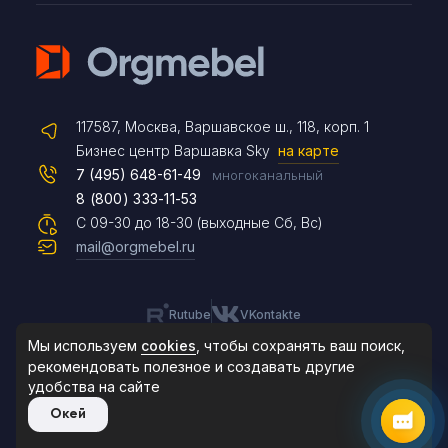
Telegram
117587, Москва, Варшавское ш., 118, корп. 1
Max
Бизнес центр Варшавка Sky
на карте
7 (495) 648-61-49
многоканальный
8 (800) 333-11-53
Чат на сайте
С 09-30 до 18-30 (выходные Сб, Вс)
mail@orgmebel.ru
Rutube
VKontakte
8 (495) 183-47-87
По будням с 09:30 до 18:30
Мы используем
cookies
, чтобы сохранять ваш поиск,
рекомендовать
полезное и создавать другие
удобства на сайте
© 2006-2026. Orgmebel.ru
Окей
Продажа офисной мебели.
Все права защищены.