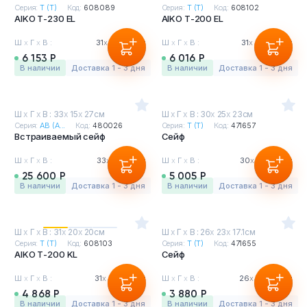
Серия:
Т (T)
Код:
608089
Серия:
Т (T)
Код:
608102
AIKO Т-230 EL
AIKO Т-200 EL
Ш
х
Г
х
В :
31
х
25
х
23см
Ш
х
Г
х
В :
31
х
20
х
20см
6 153 Р
6 016 Р
в наличии
Доставка 1 - 3 дня
в наличии
Доставка 1 - 3 дня
Ш
х
Г
х
В : 33
х
15
х
27см
Ш
х
Г
х
В : 30
х
25
х
23см
Серия:
АВ (A...
Код:
480026
Серия:
Т (T)
Код:
471657
Встраиваемый сейф
Сейф
Ш
х
Г
х
В :
33
х
15
х
27см
Ш
х
Г
х
В :
30
х
25
х
23см
25 600 Р
5 005 Р
в наличии
Доставка 1 - 3 дня
в наличии
Доставка 1 - 3 дня
Ш
х
Г
х
В : 31
х
20
х
20см
Ш
х
Г
х
В : 26
х
23
х
17.1см
Серия:
Т (T)
Код:
608103
Серия:
Т (T)
Код:
471655
AIKO Т-200 KL
Сейф
Ш
х
Г
х
В :
31
х
20
х
20см
Ш
х
Г
х
В :
26
х
23
х
17.1см
4 868 Р
3 880 Р
в наличии
Доставка 1 - 3 дня
в наличии
Доставка 1 - 3 дня