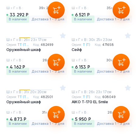
Ш
х
Г
х
В :
39
х
21.6
х
33см
Ш
х
Г
х
В :
35
х
25
х
25см
33 292 Р
6 521 Р
в наличии
Доставка 1 - 3 дня
в наличии
Доставка 1 - 3 дня
Ш
х
Г
х
В : 26
х
23
х
17см
Ш
х
Г
х
В : 30
х
25
х
23см
Серия:
ТТ (T...
Код:
482499
Серия:
Т (T)
Код:
471658
Оружейный шкаф
Сейф
Ш
х
Г
х
В :
26
х
23
х
17см
Ш
х
Г
х
В :
30
х
25
х
23см
4 162 Р
6 153 Р
в наличии
Доставка 1 - 3 дня
в наличии
Доставка 1 - 3 дня
Ш
х
Г
х
В : 31
х
20
х
20см
Ш
х
Г
х
В : 26
х
23
х
17см
Серия:
ТТ (T...
Код:
482501
Серия:
Т (T)
Код:
608049
Оружейный шкаф
AIKO T-170 EL Smile
Ш
х
Г
х
В :
31
х
20
х
20см
Ш
х
Г
х
В :
26
х
23
х
17см
4 873 Р
5 950 Р
в наличии
Доставка 1 - 3 дня
в наличии
Доставка 1 - 3 дня