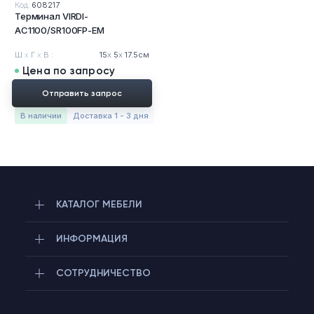
Код:
608217
Терминал VIRDI-
AC1100/SR100FP-EM
Ш
х
Г
х
В :
15
х
5
х
17.5см
Цена по запросу
Отправить запрос
в наличии
Доставка 1 - 3 дня
КАТАЛОГ МЕБЕЛИ
ИНФОРМАЦИЯ
СОТРУДНИЧЕСТВО