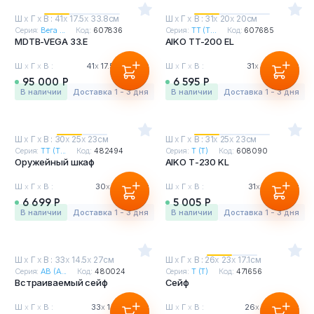
Ш
х
Г
х
В : 41
х
17.5
х
33.8см
Ш
х
Г
х
В : 31
х
20
х
20см
Серия:
Вега ...
Код:
607836
Серия:
ТТ (T...
Код:
607685
MDTB-VEGA 33.E
AIKO TT-200 EL
Ш
х
Г
х
В :
41
х
17.5
х
33.8см
Ш
х
Г
х
В :
31
х
20
х
20см
95 000 Р
6 595 Р
в наличии
Доставка 1 - 3 дня
в наличии
Доставка 1 - 3 дня
Ш
х
Г
х
В : 30
х
25
х
23см
Ш
х
Г
х
В : 31
х
25
х
23см
Серия:
ТТ (T...
Код:
482494
Серия:
Т (T)
Код:
608090
Оружейный шкаф
AIKO Т-230 KL
Ш
х
Г
х
В :
30
х
25
х
23см
Ш
х
Г
х
В :
31
х
25
х
23см
6 699 Р
5 005 Р
в наличии
Доставка 1 - 3 дня
в наличии
Доставка 1 - 3 дня
Ш
х
Г
х
В : 33
х
14.5
х
27см
Ш
х
Г
х
В : 26
х
23
х
17.1см
Серия:
АВ (A...
Код:
480024
Серия:
Т (T)
Код:
471656
Встраиваемый сейф
Сейф
Ш
х
Г
х
В :
33
х
14.5
х
27см
Ш
х
Г
х
В :
26
х
23
х
17.1см