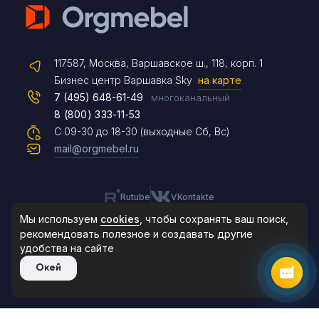
Telegram
117587, Москва, Варшавское ш., 118, корп. 1
Max
Бизнес центр Варшавка Sky
на карте
7 (495) 648-61-49
многоканальный
8 (800) 333-11-53
Чат на сайте
С 09-30 до 18-30 (выходные Сб, Вс)
mail@orgmebel.ru
Rutube
VKontakte
8 (495) 183-47-87
По будням с 09:30 до 18:30
Мы используем
cookies
, чтобы сохранять ваш поиск,
рекомендовать
полезное и создавать другие
удобства на сайте
© 2006-2026. Orgmebel.ru
Окей
Продажа офисной мебели.
Все права защищены.