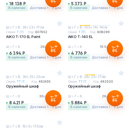
18 138 Р
5 373 Р
в наличии
Доставка 1 - 3 дня
в наличии
Доставка 1 - 3 дня
Ш
х
Г
х
В : 26
х
23
х
17см
Ш
х
Г
х
В : 19.5
х
14
х
14см
Серия:
Т (T)
Код:
607652
Серия:
Т (T)
Код:
608099
AIKO T-170 EL Paint
AIKO Т-140 EL
Ш
х
Г
х
В :
26
х
23
х
17см
Ш
х
Г
х
В :
19.5
х
14
х
14см
6 394 Р
4 776 Р
в наличии
Доставка 1 - 3 дня
в наличии
Доставка 1 - 3 дня
Ш
х
Г
х
В : 30
х
25
х
23см
Ш
х
Г
х
В : 26
х
23
х
17см
Серия:
ТТ (T...
Код:
482495
Серия:
ТТ (T...
Код:
482500
Оружейный шкаф
Оружейный шкаф
Ш
х
Г
х
В :
30
х
25
х
23см
Ш
х
Г
х
В :
26
х
23
х
17см
8 421 Р
5 884 Р
в наличии
Доставка 1 - 3 дня
в наличии
Доставка 1 - 3 дня
Ш
х
Г
х
В : 15
х
5
х
17.5см