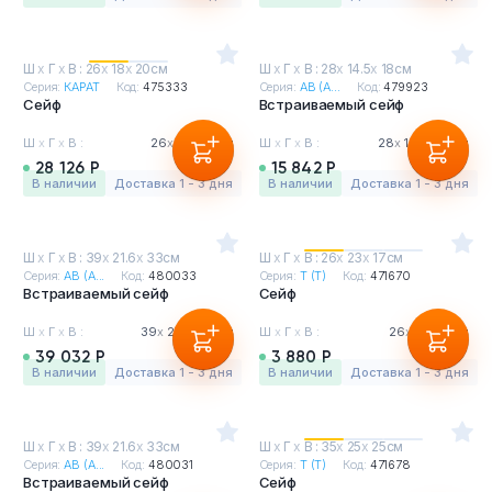
Ш
х
Г
х
В : 26
х
18
х
20см
Ш
х
Г
х
В : 28
х
14.5
х
18см
Серия:
КАРАТ
Код:
475333
Серия:
АВ (A...
Код:
479923
Сейф
Встраиваемый сейф
Ш
х
Г
х
В :
26
х
18
х
20см
Ш
х
Г
х
В :
28
х
14.5
х
18см
28 126 Р
15 842 Р
в наличии
Доставка 1 - 3 дня
в наличии
Доставка 1 - 3 дня
Ш
х
Г
х
В : 39
х
21.6
х
33см
Ш
х
Г
х
В : 26
х
23
х
17см
Серия:
АВ (A...
Код:
480033
Серия:
Т (T)
Код:
471670
Встраиваемый сейф
Сейф
Ш
х
Г
х
В :
39
х
21.6
х
33см
Ш
х
Г
х
В :
26
х
23
х
17см
39 032 Р
3 880 Р
в наличии
Доставка 1 - 3 дня
в наличии
Доставка 1 - 3 дня
Ш
х
Г
х
В : 39
х
21.6
х
33см
Ш
х
Г
х
В : 35
х
25
х
25см
Серия:
АВ (A...
Код:
480031
Серия:
Т (T)
Код:
471678
Встраиваемый сейф
Сейф