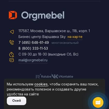
Telegram
117587, Москва, Варшавское ш., 118, корп. 1
Max
Бизнес центр Варшавка Sky
на карте
7 (495) 648-61-49
многоканальный
8 (800) 333-11-53
Чат на сайте
С 09-30 до 18-30 (выходные Сб, Вс)
mail@orgmebel.ru
Rutube
VKontakte
8 (495) 183-47-87
По будням с 09:30 до 18:30
Мы используем
cookies
, чтобы сохранять ваш поиск,
рекомендовать
полезное и создавать другие
удобства на сайте
© 2006-2026. Orgmebel.ru
Окей
Продажа офисной мебели.
Все права защищены.