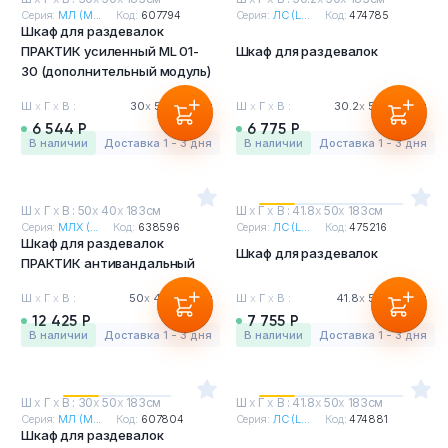
Серия:
МЛ (M...
Код:
607794
Серия:
ЛС (L...
Код:
474785
Шкаф для раздевалок
ПРАКТИК усиленный ML 01-
Шкаф для раздевалок
30 (дополнительный модуль)
Ш
х
Г
х
В :
30
х
50
х
183см
Ш
х
Г
х
В :
30.2
х
50
х
183см
6 544 Р
6 775 Р
в наличии
Доставка 1 - 3 дня
в наличии
Доставка 1 - 3 дня
Ш
х
Г
х
В : 50
х
40
х
183см
Ш
х
Г
х
В : 41.8
х
50
х
183см
Серия:
МЛХ (...
Код:
638596
Серия:
ЛС (L...
Код:
475216
Шкаф для раздевалок
Шкаф для раздевалок
ПРАКТИК антивандальный
Ш
х
Г
х
В :
50
х
40
х
183см
Ш
х
Г
х
В :
41.8
х
50
х
183см
12 425 Р
7 755 Р
в наличии
Доставка 1 - 3 дня
в наличии
Доставка 1 - 3 дня
Ш
х
Г
х
В : 30
х
50
х
183см
Ш
х
Г
х
В : 41.8
х
50
х
183см
Серия:
МЛ (M...
Код:
607804
Серия:
ЛС (L...
Код:
474881
Шкаф для раздевалок