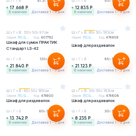
Ш
х
Г
х
В :
81.3
х
50
х
183см
Ш
х
Г
х
В :
50
х
50
х
183см
17 668 Р
12 835 Р
в наличии
Доставка 1 - 3 дня
в наличии
Доставка 1 - 3 дня
Ш
х
Г
х
В : 120
х
50
х
97см
Ш
х
Г
х
В : 85
х
50
х
183см
Серия:
ЛС (L...
Код:
607792
Серия:
ЛС (L...
Код:
474909
Шкаф для сумок ПРАКТИК
Шкаф для раздевалок
Стандарт LS-42
Ш
х
Г
х
В :
120
х
50
х
97см
Ш
х
Г
х
В :
85
х
50
х
183см
21 840 Р
21 123 Р
в наличии
Доставка 1 - 3 дня
в наличии
Доставка 1 - 3 дня
Ш
х
Г
х
В : 60
х
50
х
186см
Ш
х
Г
х
В : 30
х
50
х
183см
Серия:
ЛС (L...
Код:
474900
Серия:
ЛС (L...
Код:
474808
Шкаф для раздевалок
Шкаф для раздевалок
Ш
х
Г
х
В :
60
х
50
х
186см
Ш
х
Г
х
В :
30
х
50
х
183см
13 742 Р
8 235 Р
в наличии
Доставка 1 - 3 дня
в наличии
Доставка 1 - 3 дня