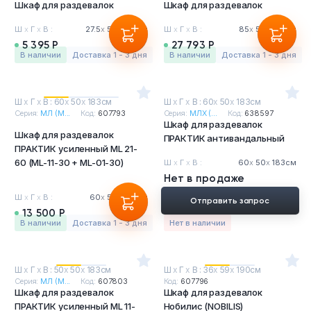
Шкаф для раздевалок
Шкаф для раздевалок
Ш
х
Г
х
В :
27.5
х
50
х
183см
Ш
х
Г
х
В :
85
х
50
х
183см
5 395 Р
27 793 Р
в наличии
Доставка 1 - 3 дня
в наличии
Доставка 1 - 3 дня
Ш
х
Г
х
В : 60
х
50
х
183см
Ш
х
Г
х
В : 60
х
50
х
183см
Серия:
МЛ (M...
Код:
607793
Серия:
МЛХ (...
Код:
638597
Шкаф для раздевалок
Шкаф для раздевалок
ПРАКТИК антивандальный
ПРАКТИК усиленный ML 21-
60 (ML-11-30 + ML-01-30)
Ш
х
Г
х
В :
60
х
50
х
183см
Нет в продаже
Ш
х
Г
х
В :
60
х
50
х
183см
Отправить запрос
13 500 Р
в наличии
Доставка 1 - 3 дня
Нет в наличии
Ш
х
Г
х
В : 50
х
50
х
183см
Ш
х
Г
х
В : 36
х
59
х
190см
Серия:
МЛ (M...
Код:
607803
Код:
607796
Шкаф для раздевалок
Шкаф для раздевалок
ПРАКТИК усиленный ML 11-
Нобилис (NOBILIS)