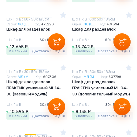
Ш
х
Г
х
В : 60
х
50
х
183см
Ш
х
Г
х
В : 60
х
50
х
183см
Серия:
ЛС (L...
Код:
475220
Серия:
ЛС (L...
Код:
474894
Шкаф для раздевалок
Шкаф для раздевалок
Ш
х
Г
х
В :
60
х
50
х
183см
Ш
х
Г
х
В :
60
х
50
х
183см
12 665 Р
13 742 Р
в наличии
Доставка 1 - 3 дня
в наличии
Доставка 1 - 3 дня
Ш
х
Г
х
В : 30
х
50
х
183см
Ш
х
Г
х
В : 30
х
50
х
183см
Серия:
МЛ (M...
Код:
607806
Серия:
МЛ (M...
Код:
607799
Шкаф для раздевалок
Шкаф для раздевалок
ПРАКТИК усиленный ML 14-
ПРАКТИК усиленный ML 04-
30 (базовый модуль)
30 (дополнительный модуль)
Ш
х
Г
х
В :
30
х
50
х
183см
Ш
х
Г
х
В :
30
х
50
х
183см
10 596 Р
8 135 Р
в наличии
Доставка 1 - 3 дня
в наличии
Доставка 1 - 3 дня
Ш
х
Г
х
В : 39.3
х
50
х
183см
Ш
х
Г
х
В : 40
х
50
х
183см