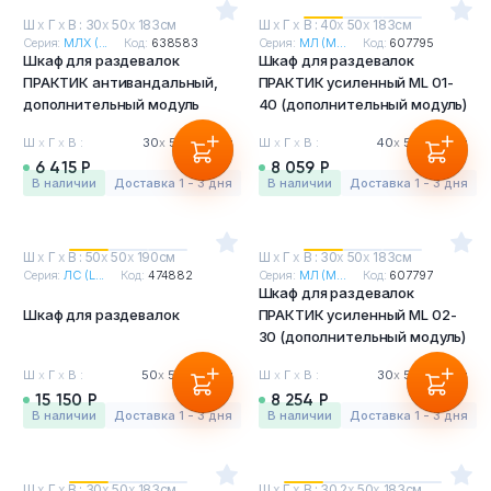
Ш
х
Г
х
В : 30
х
50
х
183см
Ш
х
Г
х
В : 40
х
50
х
183см
Серия:
МЛХ (...
Код:
638583
Серия:
МЛ (M...
Код:
607795
Шкаф для раздевалок
Шкаф для раздевалок
ПРАКТИК антивандальный,
ПРАКТИК усиленный ML 01-
дополнительный модуль
40 (дополнительный модуль)
Ш
х
Г
х
В :
30
х
50
х
183см
Ш
х
Г
х
В :
40
х
50
х
183см
6 415 Р
8 059 Р
в наличии
Доставка 1 - 3 дня
в наличии
Доставка 1 - 3 дня
Ш
х
Г
х
В : 50
х
50
х
190см
Ш
х
Г
х
В : 30
х
50
х
183см
Серия:
ЛС (L...
Код:
474882
Серия:
МЛ (M...
Код:
607797
Шкаф для раздевалок
Шкаф для раздевалок
ПРАКТИК усиленный ML 02-
30 (дополнительный модуль)
Ш
х
Г
х
В :
50
х
50
х
190см
Ш
х
Г
х
В :
30
х
50
х
183см
15 150 Р
8 254 Р
в наличии
Доставка 1 - 3 дня
в наличии
Доставка 1 - 3 дня
Ш
х
Г
х
В : 30
х
50
х
183см
Ш
х
Г
х
В : 30.2
х
50
х
183см