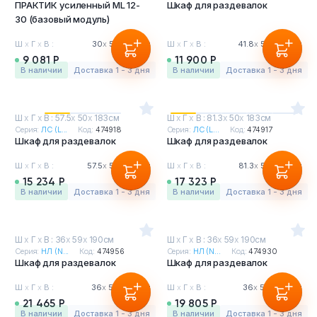
ПРАКТИК усиленный ML 12-
Шкаф для раздевалок
30 (базовый модуль)
Ш
х
Г
х
В :
30
х
50
х
183см
Ш
х
Г
х
В :
41.8
х
50
х
183см
9 081 Р
11 900 Р
в наличии
Доставка 1 - 3 дня
в наличии
Доставка 1 - 3 дня
Ш
х
Г
х
В : 57.5
х
50
х
183см
Ш
х
Г
х
В : 81.3
х
50
х
183см
Серия:
ЛС (L...
Код:
474918
Серия:
ЛС (L...
Код:
474917
Шкаф для раздевалок
Шкаф для раздевалок
Ш
х
Г
х
В :
57.5
х
50
х
183см
Ш
х
Г
х
В :
81.3
х
50
х
183см
15 234 Р
17 323 Р
в наличии
Доставка 1 - 3 дня
в наличии
Доставка 1 - 3 дня
Ш
х
Г
х
В : 36
х
59
х
190см
Ш
х
Г
х
В : 36
х
59
х
190см
Серия:
НЛ (N...
Код:
474956
Серия:
НЛ (N...
Код:
474930
Шкаф для раздевалок
Шкаф для раздевалок
Ш
х
Г
х
В :
36
х
59
х
190см
Ш
х
Г
х
В :
36
х
59
х
190см
21 465 Р
19 805 Р
в наличии
Доставка 1 - 3 дня
в наличии
Доставка 1 - 3 дня