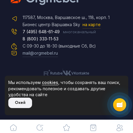
Telegram
117587, Москва, Варшавское ш., 118, корп. 1
Max
Бизнес центр Варшавка Sky
на карте
7 (495) 648-61-49
многоканальный
8 (800) 333-11-53
Чат на сайте
С 09-30 до 18-30 (выходные Сб, Вс)
mail@orgmebel.ru
Rutube
VKontakte
8 (495) 183-47-87
По будням с 09:30 до 18:30
Мы используем
cookies
, чтобы сохранять ваш поиск,
рекомендовать
полезное и создавать другие
удобства на сайте
© 2006-2026. Orgmebel.ru
Окей
Продажа офисной мебели.
Все права защищены.