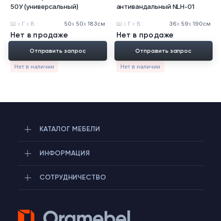
50У (универсальный)
антивандальный NLH-01
Ш
х
Г
х
В :
50
х
50
х
183см
Ш
х
Г
х
В :
36
х
59
х
190см
Нет в продаже
Нет в продаже
Отправить запрос
Отправить запрос
Нет в наличии
Нет в наличии
КАТАЛОГ МЕБЕЛИ
ИНФОРМАЦИЯ
СОТРУДНИЧЕСТВО