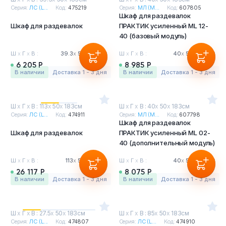
Серия:
ЛС (L...
Код:
475219
Серия:
МЛ (M...
Код:
607805
Шкаф для раздевалок
Шкаф для раздевалок
ПРАКТИК усиленный ML 12-
40 (базовый модуль)
Ш
х
Г
х
В :
39.3
х
50
х
183см
Ш
х
Г
х
В :
40
х
50
х
183см
6 205 Р
8 985 Р
в наличии
Доставка 1 - 3 дня
в наличии
Доставка 1 - 3 дня
Ш
х
Г
х
В : 113
х
50
х
183см
Ш
х
Г
х
В : 40
х
50
х
183см
Серия:
ЛС (L...
Код:
474911
Серия:
МЛ (M...
Код:
607798
Шкаф для раздевалок
Шкаф для раздевалок
ПРАКТИК усиленный ML 02-
40 (дополнительный модуль)
Ш
х
Г
х
В :
113
х
50
х
183см
Ш
х
Г
х
В :
40
х
50
х
183см
26 117 Р
8 075 Р
в наличии
Доставка 1 - 3 дня
в наличии
Доставка 1 - 3 дня
Ш
х
Г
х
В : 27.5
х
50
х
183см
Ш
х
Г
х
В : 85
х
50
х
183см
Серия:
ЛС (L...
Код:
474807
Серия:
ЛС (L...
Код:
474910