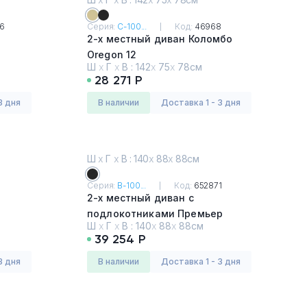
6
Серия:
С-100...
Код:
46968
2-х местный диван Коломбо
Oregon 12
Ш
х
Г
х
В :
142
х
75
х
78см
28 271 Р
3 дня
в наличии
Доставка 1 - 3 дня
Ш
х
Г
х
В : 140
х
88
х
88см
Серия:
В-100...
Код:
652871
2-х местный диван с
подлокотниками Премьер
Ш
х
Г
х
В :
140
х
88
х
88см
Oregon 16
39 254 Р
3 дня
в наличии
Доставка 1 - 3 дня