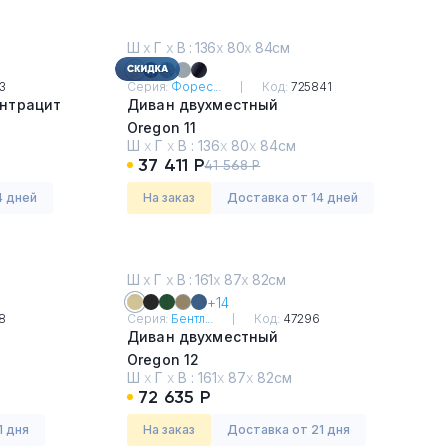
Ш
х
Г
х
В : 136
х
80
х
84см
3
Серия:
Форес...
Код:
725841
антрацит
Диван двухместный
Oregon 11
Ш
х
Г
х
В :
136
х
80
х
84см
37 411 Р
41 568 Р
4 дней
На заказ
Доставка от 14 дней
Ш
х
Г
х
В : 161
х
87
х
82см
+14
8
Серия:
Бентл...
Код:
47296
Диван двухместный
Oregon 12
Ш
х
Г
х
В :
161
х
87
х
82см
72 635 Р
1 дня
На заказ
Доставка от 21 дня