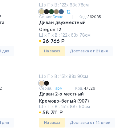
Ш
х
Г
х
В : 122
х
63
х
78см
+12
7
Серия:
Бизне...
Код:
362085
та
Диван двухместный
Oregon 12
Ш
х
Г
х
В :
122
х
63
х
78см
26 766 Р
3 дня
На заказ
Доставка от 21 дня
Ш
х
Г
х
В : 151
х
88
х
90см
2
Серия:
Парм
Код:
47526
Диван 2-х местный
Кремово-белый (907)
Ш
х
Г
х
В :
151
х
88
х
90см
58 311 Р
1 дня
На заказ
Доставка от 14 дней