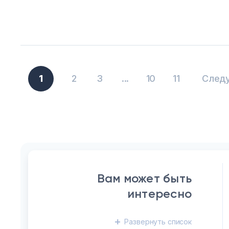
1
2
3
...
10
11
След
Вам может быть
интересно
Развернуть
список