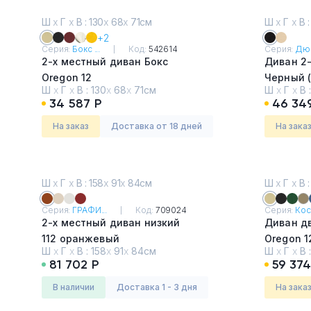
Ш
х
Г
х
В : 130
х
68
х
71см
Ш
х
Г
х
В :
+2
Серия:
Бокс ...
Код:
542614
Серия:
Дю
2-х местный диван Бокс
Диван 2
Oregon 12
Черный (
Ш
х
Г
х
В :
130
х
68
х
71см
Ш
х
Г
х
В 
34 587 Р
46 34
На заказ
Доставка от 18 дней
На зака
Ш
х
Г
х
В : 158
х
91
х
84см
Ш
х
Г
х
В :
Серия:
ГРАФИ...
Код:
709024
Серия:
Кос
2-х местный диван низкий
Диван д
112 оранжевый
Oregon 1
Ш
х
Г
х
В :
158
х
91
х
84см
Ш
х
Г
х
В 
81 702 Р
59 374
в наличии
Доставка 1 - 3 дня
На зака