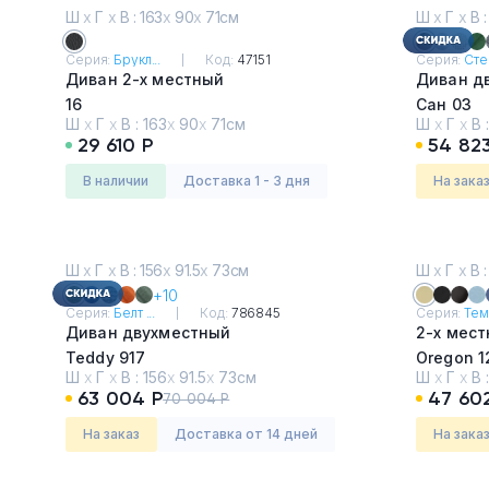
Ш
х
Г
х
В : 163
х
90
х
71см
Ш
х
Г
х
В :
Серия:
Брукл...
Код:
47151
Серия:
Стен
Диван 2-х местный
Диван д
16
Сан 03
Ш
х
Г
х
В :
163
х
90
х
71см
Ш
х
Г
х
В 
29 610 Р
54 82
в наличии
Доставка 1 - 3 дня
На зака
Ш
х
Г
х
В : 156
х
91.5
х
73см
Ш
х
Г
х
В :
+10
Серия:
Белт ...
Код:
786845
Серия:
Темп
Диван двухместный
2-х мес
Teddy 917
Oregon 1
Ш
х
Г
х
В :
156
х
91.5
х
73см
Ш
х
Г
х
В 
63 004 Р
47 60
70 004 Р
На заказ
Доставка от 14 дней
На зака