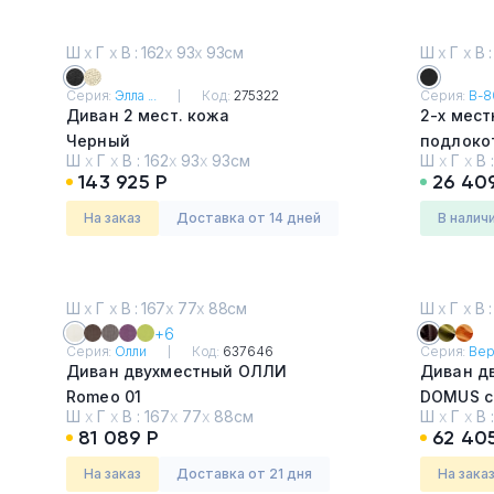
Ш
х
Г
х
В : 162
х
93
х
93см
Ш
х
Г
х
В :
Серия:
Элла ...
Код:
275322
Серия:
В-80
Диван 2 мест. кожа
2-х мест
Черный
подлоко
Ш
х
Г
х
В :
162
х
93
х
93см
Ш
х
Г
х
В 
Oregon 1
143 925 Р
26 40
На заказ
Доставка от 14 дней
в налич
Ш
х
Г
х
В : 167
х
77
х
88см
Ш
х
Г
х
В :
+6
Серия:
Олли
Код:
637646
Серия:
Вер
Диван двухместный ОЛЛИ
Диван д
Romeo 01
DOMUS c
Ш
х
Г
х
В :
167
х
77
х
88см
Ш
х
Г
х
В 
81 089 Р
62 40
На заказ
Доставка от 21 дня
На зака