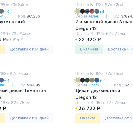
 180
х
73
х
84см
Ш
х
Г
х
В : 123
х
67
х
72см
+3
+4
л...
Код:
805286
Серия:
Атлан...
Код:
37894
вухместный
2-х местный диван Атлан
Oregon 12
:
180
х
73
х
84см
Ш
х
Г
х
В :
123
х
67
х
72см
3 Р
22 320 Р
60 914 Р
з
Доставка от 14 дней
в наличии
Доставка 1 - 
 163
х
82
х
75см
Ш
х
Г
х
В : 152
х
77
х
75см
+3
+14
л...
Код:
538695
Серия:
Флагм...
Код:
36216
тный диван Темплтон
Диван двухместный
2
Oregon 12
:
163
х
82
х
75см
Ш
х
Г
х
В :
152
х
77
х
75см
2 Р
36 722 Р
з
Доставка от 18 дней
На заказ
Доставка от 2