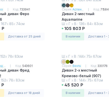
ро
Код:
733941
Серия:
Аспен...
Код:
71584
тный диван Феро
Диван 2-местный
6
Aquamarine
:
167
х
85
х
74см
Ш
х
Г
х
В :
136
х
84
х
83см
 Р
105 803 Р
з
Доставка от 25 дней
в наличии
Доставка 1 - 
 152
х
78
х
83см
Ш
х
Г
х
В : 144
х
75
х
67см
 ...
Код:
543601
Серия:
Вента
Код:
330176
тный диван Фред
Диван 2-х местный
2
Кремово-белый (907)
:
152
х
78
х
83см
Ш
х
Г
х
В :
144
х
75
х
67см
 Р
45 520 Р
з
Доставка от 18 дней
в наличии
Доставка 1 - 