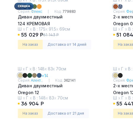
Серия:
Флекс
Код:
779883
Серия:
Фе
Диван двухместный
2-х мес
124 КРЕМОВАЯ
Oregon 0
Ш
х
Г
х
В :
175
х
91.5
х
69см
Ш
х
Г
х
В 
55 029 Р
51 084
61 143 Р
На заказ
Доставка от 14 дней
На зака
Ш
х
Г
х
В : 148
х
83
х
70см
Ш
х
Г
х
В :
+14
Серия:
Алект...
Код:
362141
Серия:
Фред
Диван двухместный
2-х мес
Oregon 12
Oregon 1
Ш
х
Г
х
В :
148
х
83
х
70см
Ш
х
Г
х
В 
36 904 Р
55 441
На заказ
Доставка от 21 дня
На зака