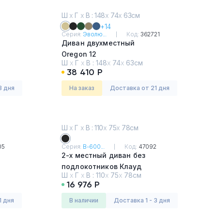
Ш
х
Г
х
В : 148
х
74
х
63см
+14
Серия:
Эволю...
Код:
362721
Диван двухместный
Oregon 12
Ш
х
Г
х
В :
148
х
74
х
63см
38 410 Р
3 дня
На заказ
Доставка от 21 дня
Ш
х
Г
х
В : 110
х
75
х
78см
05
Серия:
В-600...
Код:
47092
2-х местный диван без
подлокотников Клауд
Ш
х
Г
х
В :
110
х
75
х
78см
Oregon 16
16 976 Р
1 дня
в наличии
Доставка 1 - 3 дня