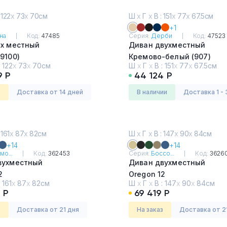
 122
х
73
х
70см
Ш
х
Г
х
В : 151
х
77
х
67.5см
+1
на
Код:
47485
Серия:
Дерби
Код:
47523
-х местный
Диван двухместный
9100)
Кремово-белый (907)
:
122
х
73
х
70см
Ш
х
Г
х
В :
151
х
77
х
67.5см
9 Р
44 124 Р
з
Доставка от 14 дней
в наличии
Доставка 1 - 
 161
х
87
х
82см
Ш
х
Г
х
В : 147
х
90
х
84см
+14
+14
мо...
Код:
362453
Серия:
Боссо...
Код:
3626
вухместный
Диван двухместный
2
Oregon 12
:
161
х
87
х
82см
Ш
х
Г
х
В :
147
х
90
х
84см
 Р
69 419 Р
з
Доставка от 21 дня
На заказ
Доставка от 2