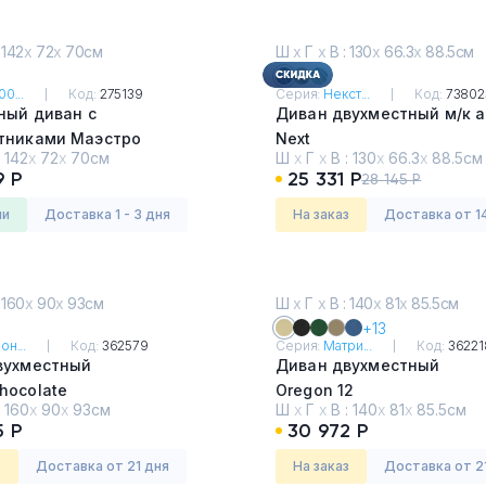
 142
х
72
х
70см
Ш
х
Г
х
В : 130
х
66.3
х
88.5см
0...
Код:
275139
Серия:
Некст...
Код:
73802
ный диван с
Диван двухместный м/к 
тниками Маэстро
Next
:
142
х
72
х
70см
Ш
х
Г
х
В :
130
х
66.3
х
88.5см
6
Oregon 16
9 Р
25 331 Р
28 145 Р
ии
Доставка 1 - 3 дня
На заказ
Доставка от 1
 160
х
90
х
93см
Ш
х
Г
х
В : 140
х
81
х
85.5см
+13
он...
Код:
362579
Серия:
Матри...
Код:
36221
вухместный
Диван двухместный
hocolate
Oregon 12
:
160
х
90
х
93см
Ш
х
Г
х
В :
140
х
81
х
85.5см
5 Р
30 972 Р
з
Доставка от 21 дня
На заказ
Доставка от 2