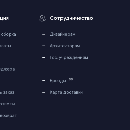
ция
Сотрудничество
 сборка
Дизайнерам
платы
Архитекторам
Гос. учреждениям
еджера
Telegram
66
и
Бренды
Max
ь заказ
Карта доставки
 ответы
Чат на сайте
 возврат