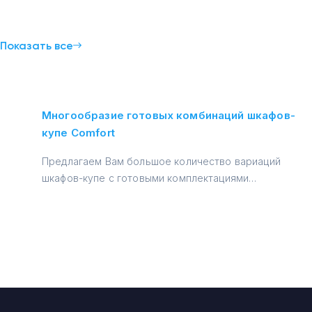
и
Показать все
Многообразие готовых комбинаций шкафов-
купе Comfort
Предлагаем Вам большое количество вариаций
шкафов-купе с готовыми комплектациями
внутреннего наполнения →