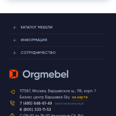
КАТАЛОГ МЕБЕЛИ
ИНФОРМАЦИЯ
СОТРУДНИЧЕСТВО
Telegram
117587, Москва, Варшавское ш., 118, корп. 1
Max
Бизнес центр Варшавка Sky
на карте
7 (495) 648-61-49
многоканальный
8 (800) 333-11-53
Чат на сайте
С 09-30 до 18-30 (выходные Сб, Вс)