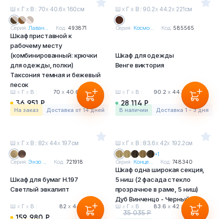
Ш
х
Г
х
В : 70
х
40.6
х
160см
Ш
х
Г
х
В : 90.2
х
44.2
х
221см
Серия:
Лаван...
Код:
493871
Серия:
Космо...
Код:
585565
Шкаф приставной к
рабочему месту
(комбинированный: крючки
Шкаф для одежды
для одежды, полки)
Венге виктория
Таксония темная и бежевый
песок
Ш
х
Г
х
В :
70
х
40.6
х
160 см
Ш
х
Г
х
В :
90.2
х
44.2
х
221 см
36 951 Р
28 114 Р
На заказ
Доставка от 14 дней
в наличии
Доставка 1 - 3 дня
Ш
х
Г
х
В : 82
х
44
х
197см
Ш
х
Г
х
В : 83.6
х
42
х
192.2см
+1
Серия:
Энзо ...
Код:
721918
Серия:
Конце...
Код:
748340
Шкаф одна широкая секция,
Шкаф для бумаг H.197
5 ниш (2 фасада стекло
Светлый эвкалипт
прозрачное в раме, 5 ниш)
Дуб Винченцо - Черный
Ш
х
Г
х
В :
82
х
44
х
197 см
Ш
х
Г
х
В :
83.6
х
42
х
192.2 см
35 035 Р
159 980 Р