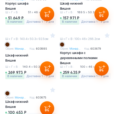
Корпус шкафа
Тумбы офисные
Шкаф нижний
Вишня
Вишня
Ш
х
Г
х
В :
51
х
46
х
266.2 см
Ш
х
Г
х
В :
189.5
х
50.3
х
92.5 см
Офисные шкафы
51 649 Р
157 971 Р
в наличии
Доставка 1 - 3 дня
в наличии
Доставка 1 - 3 дня
Офисные диваны
Ш
х
Г
х
В : 140.4
х
50.3
х
92.5см
Ш
х
Г
х
В : 100
х
46
х
266.2см
Сейфы и металлическая мебель
Серия:
Монар...
Код:
603885
Серия:
Монар...
Код:
603679
Корпус шкафа с
Шкаф нижний
Обеденная зона
деревянными полками
Вишня
Вишня
Ш
х
Г
х
В :
140.4
х
50.3
х
92.5 см
Ш
х
Г
х
В :
100
х
46
х
266.2 см
Искусственные растения
269 973 Р
259 435 Р
в наличии
Доставка 1 - 3 дня
в наличии
Доставка 1 - 3 дня
Кашпо
Серия:
Монар...
Код:
603675
Шкаф нижний
Вишня
100 453 Р