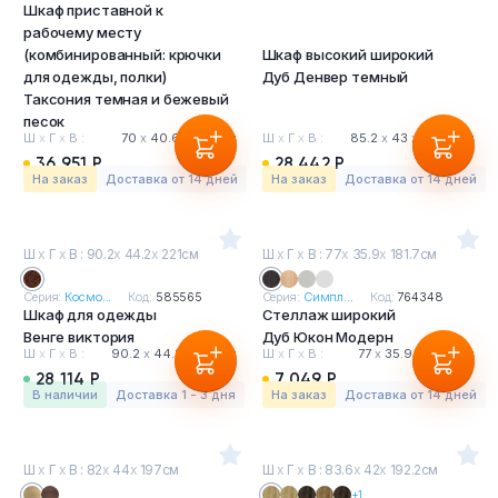
Шкаф приставной к
рабочему месту
(комбинированный: крючки
Шкаф высокий широкий
для одежды, полки)
Дуб Денвер темный
Таксония темная и бежевый
песок
Ш
х
Г
х
В :
70
х
40.6
х
160 см
Ш
х
Г
х
В :
85.2
х
43
х
196.7 см
36 951 Р
28 442 Р
На заказ
Доставка от 14 дней
На заказ
Доставка от 14 дней
Ш
х
Г
х
В : 90.2
х
44.2
х
221см
Ш
х
Г
х
В : 77
х
35.9
х
181.7см
Серия:
Космо...
Код:
585565
Серия:
Симпл...
Код:
764348
Шкаф для одежды
Стеллаж широкий
Венге виктория
Дуб Юкон Модерн
Ш
х
Г
х
В :
90.2
х
44.2
х
221 см
Ш
х
Г
х
В :
77
х
35.9
х
181.7 см
28 114 Р
7 049 Р
в наличии
Доставка 1 - 3 дня
На заказ
Доставка от 14 дней
Ш
х
Г
х
В : 82
х
44
х
197см
Ш
х
Г
х
В : 83.6
х
42
х
192.2см
+1