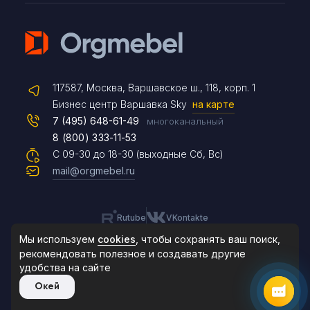
Telegram
117587, Москва, Варшавское ш., 118, корп. 1
Max
Бизнес центр Варшавка Sky
на карте
7 (495) 648-61-49
многоканальный
8 (800) 333-11-53
Чат на сайте
С 09-30 до 18-30 (выходные Сб, Вс)
mail@orgmebel.ru
Rutube
VKontakte
8 (495) 183-47-87
По будням с 09:30 до 18:30
Мы используем
cookies
, чтобы сохранять ваш поиск,
рекомендовать
полезное и создавать другие
удобства на сайте
© 2006-2026. Orgmebel.ru
Окей
Продажа офисной мебели.
Все права защищены.