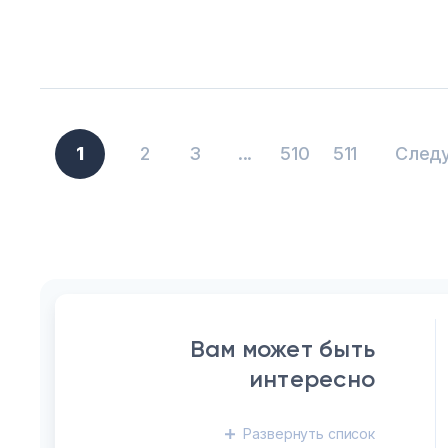
1
2
3
...
510
511
След
Вам может быть
интересно
Развернуть
список