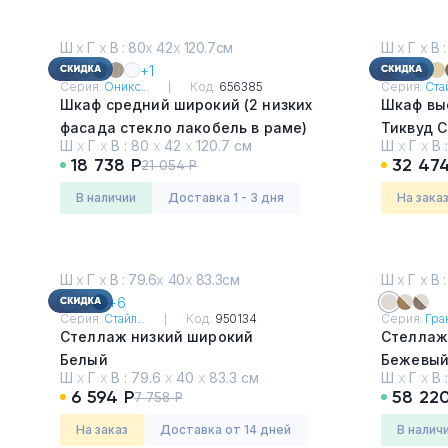
Ш
х
Г
х
В : 80
х
42
х
120.7см
Ш
х
Г
х
В :
+1
Серия:
Оникс...
Код:
656385
Серия:
Стай
Шкаф средний широкий (2 низких
Шкаф вы
фасада стекло лакобель в раме)
Тиквуд 
Ш
х
Г
х
В :
80
х
42
х
120.7 см
Ш
х
Г
х
В 
Тиквуд Светлый
18 738 Р
32 47
21 054 Р
в наличии
Доставка 1 - 3 дня
На зака
Ш
х
Г
х
В : 79.6
х
40
х
83.3см
Ш
х
Г
х
В :
+6
Серия:
Стайл...
Код:
950134
Серия:
Гран
Стеллаж низкий широкий
Стеллаж
Белый
Бежевый
Ш
х
Г
х
В :
79.6
х
40
х
83.3 см
Ш
х
Г
х
В 
6 594 Р
58 22
7 758 Р
На заказ
Доставка от 14 дней
в налич