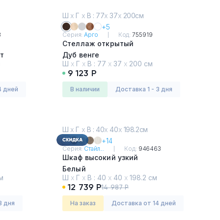
Ш
х
Г
х
В : 77
х
37
х
200см
+5
3
Серия:
Арго
Код:
755919
Стеллаж открытый
т
Дуб венге
м
Ш
х
Г
х
В :
77
х
37
х
200 см
9 123 Р
4 дней
в наличии
Доставка 1 - 3 дня
Ш
х
Г
х
В : 40
х
40
х
198.2см
+14
9
Серия:
Стайл...
Код:
946463
Шкаф высокий узкий
Белый
м
Ш
х
Г
х
В :
40
х
40
х
198.2 см
12 739 Р
14 987 Р
3 дня
На заказ
Доставка от 14 дней