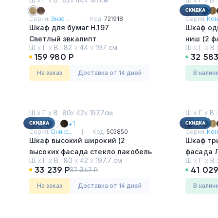
Серия:
Энзо ...
Код:
721918
Серия:
Кон
Шкаф для бумаг H.197
Шкаф од
Светлый эвкалипт
ниш (2 ф
Ш
х
Г
х
В :
82
х
44
х
197 см
Ш
х
Г
х
В 
в раме, 
159 980 Р
32 583
Дуб Вин
На заказ
Доставка от 14 дней
в налич
Ш
х
Г
х
В : 80
х
42
х
197.7см
Ш
х
Г
х
В :
+1
Серия:
Оникс...
Код:
503850
Серия:
Кон
Шкаф высокий широкий (2
Шкаф три
высоких фасада стекло лакобель
фасада ЛДСП, 2 ни
Ш
х
Г
х
В :
80
х
42
х
197.7 см
Ш
х
Г
х
В 
в раме)
стекло п
33 239 Р
41 029
37 347 Р
Дуб Аттик
ниша)
Дуб Мал
На заказ
Доставка от 14 дней
в налич