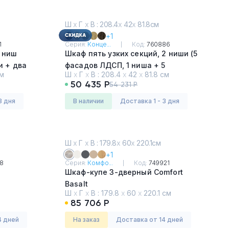
Ш
х
Г
х
В : 208.4
х
42
х
81.8см
+1
1
Серия:
Конце...
Код:
760886
5 ниш
Шкаф пять узких секций, 2 ниши (5
фасадов ЛДСП, 1 ниша + 5
см
Ш
х
Г
х
В :
208.4
х
42
х
81.8 см
фасадов стекло белое матовое в
50 435 Р
54 231 Р
раме, 1 ниша)
Дуб Мали - Белый
3 дня
в наличии
Доставка 1 - 3 дня
Ш
х
Г
х
В : 179.8
х
60
х
220.1см
+1
8
Серия:
Комфо...
Код:
749921
Шкаф-купе 3-дверный Comfort
Basalt
Ш
х
Г
х
В :
179.8
х
60
х
220.1 см
85 706 Р
4 дней
На заказ
Доставка от 14 дней