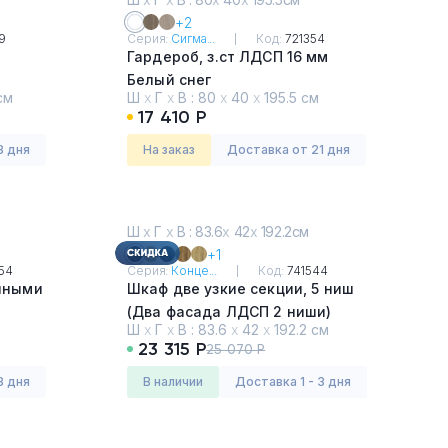
+2
9
Серия:
Сигма...
Код:
721354
Гардероб, з.ст ЛДСП 16 мм
Белый снег
см
Ш
х
Г
х
В :
80
х
40
х
195.5 см
Серый
17 410 Р
3 дня
На заказ
Доставка от 21 дня
Ш
х
Г
х
В : 83.6
х
42
х
192.2см
+1
54
Серия:
Конце...
Код:
741544
Шкаф две узкие секции, 5 ниш
(Два фасада ЛДСП 2 ниши)
Ш
х
Г
х
В :
83.6
х
42
х
192.2 см
Дуб Мали - Черный
23 315 Р
25 070 Р
3 дня
в наличии
Доставка 1 - 3 дня