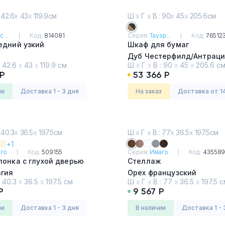
 42.6
х
43
х
119.9см
Ш
х
Г
х
В : 90
х
45
х
205.6см
 ...
Код:
814081
Серия:
Тауэр...
Код:
76512
едний узкий
Шкаф для бумаг
Дуб Честерфилд/Антраци
:
42.6
х
43
х
119.9 см
Ш
х
Г
х
В :
90
х
45
х
205.6 с
 Р
53 366 Р
ии
Доставка 1 - 3 дня
На заказ
Доставка от 1
 40.3
х
36.5
х
197.5см
Ш
х
Г
х
В : 77
х
36.5
х
197.5см
+1
го
Код:
509155
Серия:
Имаго
Код:
43558
онка с глухой дверью
Стеллаж
агия
Орех французский
:
40.3
х
36.5
х
197.5 см
Ш
х
Г
х
В :
77
х
36.5
х
197.5 с
Р
9 567 Р
ии
Доставка 1 - 3 дня
в наличии
Доставка 1 - 