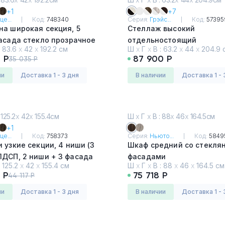
+1
+7
це...
Код:
748340
Серия:
Грэйс...
Код:
57395
на широкая секция, 5
Стеллаж высокий
асада стекло прозрачное
отдельностоящий
:
83.6
х
42
х
192.2 см
Ш
х
Г
х
В :
63.2
х
44
х
204.9 
5 ниш)
Дуб Линдберг Темный - 
 Р
87 900 Р
35 035 Р
ченцо - Черный
Шелк
ии
Доставка 1 - 3 дня
в наличии
Доставка 1 - 
 125.2
х
42
х
155.4см
Ш
х
Г
х
В : 88
х
46
х
164.5см
+1
це...
Код:
758373
Серия:
Ньюто...
Код:
5849
 узкие секции, 4 ниши (3
Шкаф средний со стеклянными
ши + 3 фасада
фасадами
:
125.2
х
42
х
155.4 см
Ш
х
Г
х
В :
88
х
46
х
164.5 см
розрачное в раме, 1
орех Ондо MS
 Р
75 718 Р
44 117 Р
и - Белый
ии
Доставка 1 - 3 дня
в наличии
Доставка 1 - 