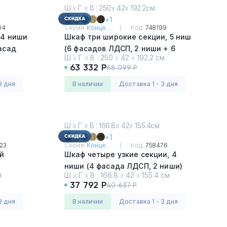
Ш
х
Г
х
В : 250
х
42
х
192.2см
+1
04
Серия:
Конце...
Код:
748199
 4 ниши
Шкаф три широкие секции, 5 ниш
асад
(6 фасадов ЛДСП, 2 ниши + 6
Ш
х
Г
х
В :
250
х
42
х
192.2 см
фасадов ЛДСП, 2 ниши)
63 332 Р
68 099 Р
Сандал Янтарный - Белый
3 дня
в наличии
Доставка 1 - 3 дня
Ш
х
Г
х
В : 166.8
х
42
х
155.4см
+1
23
Серия:
Конце...
Код:
758476
й
Шкаф четыре узкие секции, 4
ниши (4 фасада ЛДСП, 2 ниши)
м
Ш
х
Г
х
В :
166.8
х
42
х
155.4 см
Дуб Мали - Белый
37 792 Р
40 637 Р
3 дня
в наличии
Доставка 1 - 3 дня