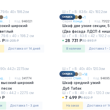
 79.6
х
40
х
198.2см
Ш
х
Г
х
В : 83.6
х
42
х
192.2см
+6
+1
л...
Код:
946021
Серия:
Конце...
Код:
75122
сокий широкий
Шкаф две узкие секции, 
Светлый
(Два фасада ЛДСП 4 ниши + два
:
79.6
х
40
х
198.2 см
Ш
х
Г
х
В :
83.6
х
42
х
192.2 
фасада ЛДСП, 1 ниша)
4 Р
28 731 Р
38 205 Р
30 893 Р
Дуб Мали - Белый
з
Доставка от 14 дней
в наличии
Доставка 1 - 
 90
х
44.2
х
227.5см
Ш
х
Г
х
В : 40
х
40
х
120.3см
+14
д...
Код:
341774
Серия:
Стайл...
Код:
94695
 высокий широкий
Шкаф средний узкий
 песок
Дуб Табак
:
90
х
44.2
х
227.5 см
Ш
х
Г
х
В :
40
х
40
х
120.3 см
0 Р
7 499 Р
8 822 Р
ии
Доставка 1 - 3 дня
На заказ
Доставка от 1