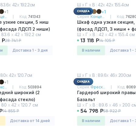
 83.6
х
42
х
192.2см
Ш
х
Г
х
В : 42
х
42
х
155.4см
+1
+1
це...
Код:
741343
Серия:
Конце...
Код:
7628
 узкие секции, 5 ниш
Шкаф одна узкая секция,
(Четыре фасада ЛДСП 2 ниши)
(фасад ЛДСП, 3 ниши + ф
:
83.6
х
42
х
192.2 см
Ш
х
Г
х
В :
42
х
42
х
155.4 см
Янтарный - Белый
ЛДСП, 1 нишу)
 Р
13 118 Р
28 741 Р
14 105 Р
Дуб Винченцо - Черный
ии
Доставка 1 - 3 дня
в наличии
Доставка 1 - 
 80
х
42
х
120.7см
Ш
х
Г
х
В : 89.6
х
46
х
200см
+1
с...
Код:
503894
Серия:
Фреск...
Код:
8069
едний широкий (2
Гардероб широкий правы
фасада стекло)
Базальт
:
80
х
42
х
120.7 см
Ш
х
Г
х
В :
89.6
х
46
х
200 с
зона
 Р
54 798 Р
14 855 Р
58 922 Р
з
Доставка от 14 дней
в наличии
Доставка 1 - 