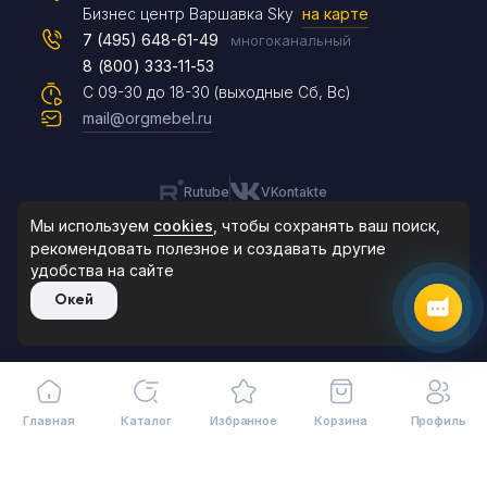
Max
Бизнес центр Варшавка Sky
на карте
7 (495) 648-61-49
многоканальный
8 (800) 333-11-53
Чат на сайте
С 09-30 до 18-30 (выходные Сб, Вс)
mail@orgmebel.ru
Rutube
VKontakte
8 (495) 183-47-87
По будням с 09:30 до 18:30
Мы используем
cookies
, чтобы сохранять ваш поиск,
рекомендовать
полезное и создавать другие
удобства на сайте
© 2006-2026. Orgmebel.ru
Окей
Продажа офисной мебели.
Все права защищены.
Главная
Каталог
Избранное
Корзина
Профиль