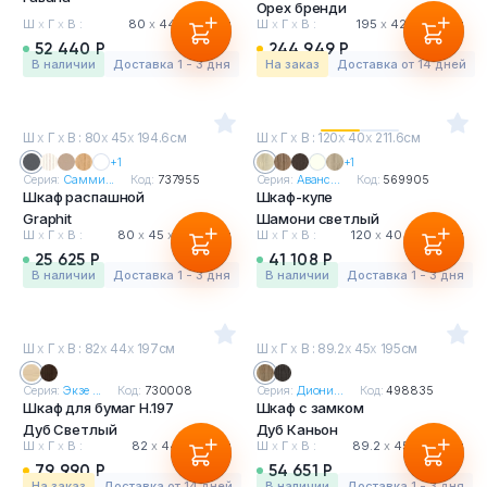
Орех бренди
Ш
х
Г
х
В :
80
х
44
х
198 см
Ш
х
Г
х
В :
195
х
42
х
203 см
52 440 Р
244 949 Р
в наличии
Доставка 1 - 3 дня
На заказ
Доставка от 14 дней
Ш
х
Г
х
В : 80
х
45
х
194.6см
Ш
х
Г
х
В : 120
х
40
х
211.6см
+1
+1
Серия:
Самми...
Код:
737955
Серия:
Аванс...
Код:
569905
Шкаф распашной
Шкаф-купе
Graphit
Шамони светлый
Ш
х
Г
х
В :
80
х
45
х
194.6 см
Ш
х
Г
х
В :
120
х
40
х
211.6 см
25 625 Р
41 108 Р
в наличии
Доставка 1 - 3 дня
в наличии
Доставка 1 - 3 дня
Ш
х
Г
х
В : 82
х
44
х
197см
Ш
х
Г
х
В : 89.2
х
45
х
195см
Серия:
Экзе ...
Код:
730008
Серия:
Диони...
Код:
498835
Шкаф для бумаг H.197
Шкаф с замком
Дуб Светлый
Дуб Каньон
Ш
х
Г
х
В :
82
х
44
х
197 см
Ш
х
Г
х
В :
89.2
х
45
х
195 см
79 990 Р
54 651 Р
На заказ
Доставка от 14 дней
в наличии
Доставка 1 - 3 дня