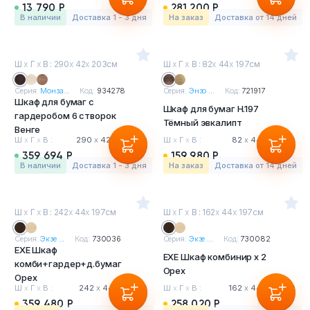
13 790 Р
281 200 Р
в наличии
Доставка 1 - 3 дня
На заказ
Доставка от 14 дней
Ш
х
Г
х
В : 290
х
42
х
203см
Ш
х
Г
х
В : 82
х
44
х
197см
Серия:
Монза...
Код:
934278
Серия:
Энзо ...
Код:
721917
Шкаф для бумаг с
Шкаф для бумаг H.197
гардеробом 6 створок
Тёмный эвкалипт
Венге
Ш
х
Г
х
В :
290
х
42
х
203 см
Ш
х
Г
х
В :
82
х
44
х
197 см
359 694 Р
159 980 Р
в наличии
Доставка 1 - 3 дня
На заказ
Доставка от 14 дней
Ш
х
Г
х
В : 242
х
44
х
197см
Ш
х
Г
х
В : 162
х
44
х
197см
Серия:
Экзе ...
Код:
730036
Серия:
Экзе ...
Код:
730082
EXE Шкаф
EXE Шкаф комбинир x 2
комби+гардер+д.бумаг
Орех
Орех
Ш
х
Г
х
В :
242
х
44
х
197 см
Ш
х
Г
х
В :
162
х
44
х
197 см
359 480 Р
258 020 Р