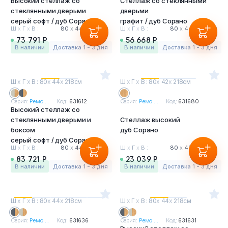
Высокий стеллаж со
Стеллаж со стеклянными
стеклянными дверьми
дверьми
серый софт / дуб Сорано
графит / дуб Сорано
Ш
х
Г
х
В :
80
х
44
х
218 см
Ш
х
Г
х
В :
80
х
44
х
147 см
73 791 Р
56 668 Р
в наличии
Доставка 1 - 3 дня
в наличии
Доставка 1 - 3 дня
Ш
х
Г
х
В : 80
х
44
х
218см
Ш
х
Г
х
В : 80
х
42
х
218см
Серия:
Ремо ...
Код:
631612
Серия:
Ремо ...
Код:
631680
Высокий стеллаж со
стеклянными дверьми и
Стеллаж высокий
боксом
дуб Сорано
серый софт / дуб Сорано
Ш
х
Г
х
В :
80
х
44
х
218 см
Ш
х
Г
х
В :
80
х
42
х
218 см
83 721 Р
23 039 Р
в наличии
Доставка 1 - 3 дня
в наличии
Доставка 1 - 3 дня
Ш
х
Г
х
В : 80
х
44
х
218см
Ш
х
Г
х
В : 80
х
44
х
218см
Серия:
Ремо ...
Код:
631636
Серия:
Ремо ...
Код:
631631