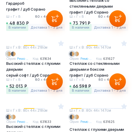
Высокий стеллаж со
Гардероб
стеклянными дверьми
графит / дуб Сорано
графит / дуб Сорано
Ш
х
Г
х
В :
80
х
44
х
218 см
Ш
х
Г
х
В :
80
х
44
х
218 см
48 830 Р
73 791 Р
в наличии
Доставка 1 - 3 дня
в наличии
Доставка 1 - 3 дня
Ш
х
Г
х
В : 80
х
44
х
218см
Ш
х
Г
х
В : 80
х
44
х
147см
Серия:
Ремо ...
Код:
631634
Серия:
Ремо ...
Код:
631627
Высокий стеллаж с глухими
Стеллаж со стеклянными
дверьми
дверьми и боксом
серый софт / дуб Сорано
графит / дуб Сорано
Ш
х
Г
х
В :
80
х
44
х
218 см
Ш
х
Г
х
В :
80
х
44
х
147 см
52 013 Р
66 598 Р
в наличии
Доставка 1 - 3 дня
в наличии
Доставка 1 - 3 дня
Ш
х
Г
х
В : 80
х
44
х
218см
Ш
х
Г
х
В : 80
х
44
х
147см
Серия:
Ремо ...
Код:
631633
Серия:
Ремо ...
Код:
631625
Высокий стеллаж с глухими
Стеллаж с глухими дверьми