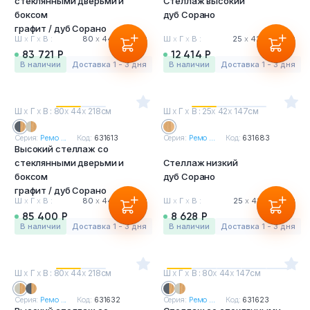
стеклянными дверьми и
Стеллаж высокий
боксом
дуб Сорано
графит / дуб Сорано
Ш
х
Г
х
В :
80
х
44
х
218 см
Ш
х
Г
х
В :
25
х
42
х
218 см
83 721 Р
12 414 Р
в наличии
Доставка 1 - 3 дня
в наличии
Доставка 1 - 3 дня
Ш
х
Г
х
В : 80
х
44
х
218см
Ш
х
Г
х
В : 25
х
42
х
147см
Серия:
Ремо ...
Код:
631613
Серия:
Ремо ...
Код:
631683
Высокий стеллаж со
стеклянными дверьми и
Стеллаж низкий
боксом
дуб Сорано
графит / дуб Сорано
Ш
х
Г
х
В :
80
х
44
х
218 см
Ш
х
Г
х
В :
25
х
42
х
147 см
85 400 Р
8 628 Р
в наличии
Доставка 1 - 3 дня
в наличии
Доставка 1 - 3 дня
Ш
х
Г
х
В : 80
х
44
х
218см
Ш
х
Г
х
В : 80
х
44
х
147см
Серия:
Ремо ...
Код:
631632
Серия:
Ремо ...
Код:
631623