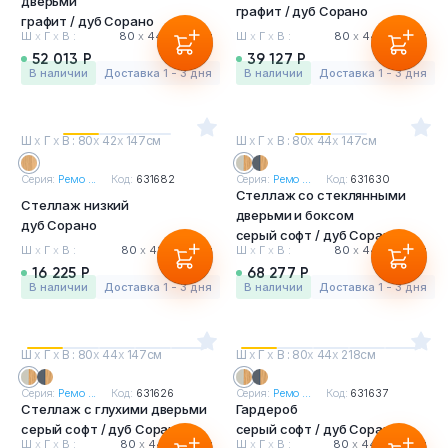
дверьми
графит / дуб Сорано
графит / дуб Сорано
Ш
х
Г
х
В :
80
х
44
х
218 см
Ш
х
Г
х
В :
80
х
44
х
147 см
52 013 Р
39 127 Р
в наличии
Доставка 1 - 3 дня
в наличии
Доставка 1 - 3 дня
Ш
х
Г
х
В : 80
х
42
х
147см
Ш
х
Г
х
В : 80
х
44
х
147см
Серия:
Ремо ...
Код:
631682
Серия:
Ремо ...
Код:
631630
Стеллаж со стеклянными
Стеллаж низкий
дверьми и боксом
дуб Сорано
серый софт / дуб Сорано
Ш
х
Г
х
В :
80
х
42
х
147 см
Ш
х
Г
х
В :
80
х
44
х
147 см
16 225 Р
68 277 Р
в наличии
Доставка 1 - 3 дня
в наличии
Доставка 1 - 3 дня
Ш
х
Г
х
В : 80
х
44
х
147см
Ш
х
Г
х
В : 80
х
44
х
218см
Серия:
Ремо ...
Код:
631626
Серия:
Ремо ...
Код:
631637
Стеллаж с глухими дверьми
Гардероб
серый софт / дуб Сорано
серый софт / дуб Сорано
Ш
х
Г
х
В :
80
х
44
х
147 см
Ш
х
Г
х
В :
80
х
44
х
218 см