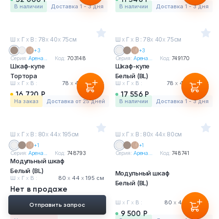
в наличии
Доставка 1 - 3 дня
в наличии
Доставка 1 - 3 дня
Ш
х
Г
х
В : 78
х
40
х
75см
Ш
х
Г
х
В : 78
х
40
х
75см
+3
+3
Серия:
Арена...
Код:
703148
Серия:
Арена...
Код:
749170
Шкаф-купе
Шкаф-купе
Тортора
Белый (BL)
Ш
х
Г
х
В :
78
х
40
х
75 см
Ш
х
Г
х
В :
78
х
40
х
75 см
16 720 Р
17 556 Р
На заказ
Доставка от 25 дней
в наличии
Доставка 1 - 3 дня
Ш
х
Г
х
В : 80
х
44
х
195см
Ш
х
Г
х
В : 80
х
44
х
80см
+1
+1
Серия:
Арена...
Код:
748793
Серия:
Арена...
Код:
748741
Модульный шкаф
Белый (BL)
Модульный шкаф
Ш
х
Г
х
В :
80
х
44
х
195 см
Белый (BL)
Нет в продаже
Ш
х
Г
х
В :
80
х
44
х
80 см
Отправить запрос
9 500 Р