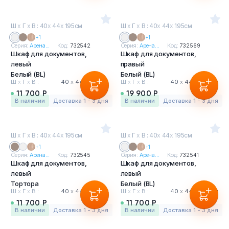
Ш
х
Г
х
В : 40
х
44
х
195см
Ш
х
Г
х
В : 40
х
44
х
195см
+1
+1
Серия:
Арена...
Код:
732542
Серия:
Арена...
Код:
732569
Шкаф для документов,
Шкаф для документов,
левый
правый
Белый (BL)
Белый (BL)
Ш
х
Г
х
В :
40
х
44
х
195 см
Ш
х
Г
х
В :
40
х
44
х
195 см
11 700 Р
19 900 Р
в наличии
Доставка 1 - 3 дня
в наличии
Доставка 1 - 3 дня
Ш
х
Г
х
В : 40
х
44
х
195см
Ш
х
Г
х
В : 40
х
44
х
195см
+1
+1
Серия:
Арена...
Код:
732545
Серия:
Арена...
Код:
732541
Шкаф для документов,
Шкаф для документов,
левый
левый
Тортора
Белый (BL)
Ш
х
Г
х
В :
40
х
44
х
195 см
Ш
х
Г
х
В :
40
х
44
х
195 см
11 700 Р
11 700 Р
в наличии
Доставка 1 - 3 дня
в наличии
Доставка 1 - 3 дня