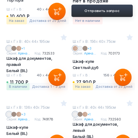
Тортора
Нет в продаже
Ш
х
Г
х
В :
40
х
44
х
195 см
Отправить запрос
10 600 Р
На заказ
Доставка от 25 дней
Нет в наличии
Ш
х
Г
х
В : 40
х
44
х
195см
Ш
х
Г
х
В : 156
х
40
х
75см
+1
+3
Серия:
Арена...
Код:
732533
Серия:
Арена...
Код:
703173
Шкаф для документов,
Шкаф-купе
правый
Светлый дуб
Белый (BL)
Ш
х
Г
х
В :
40
х
44
х
195 см
Ш
х
Г
х
В :
156
х
40
х
75 см
11 700 Р
27 900 Р
в наличии
Доставка 1 - 3 дня
На заказ
Доставка от 25 дней
Ш
х
Г
х
В : 136
х
40
х
75см
Ш
х
Г
х
В : 40
х
44
х
195см
+3
+1
Серия:
Арена...
Код:
749178
Серия:
Арена...
Код:
732560
Шкаф для документов,
Шкаф-купе
левый
Белый (BL)
Белый (BL)