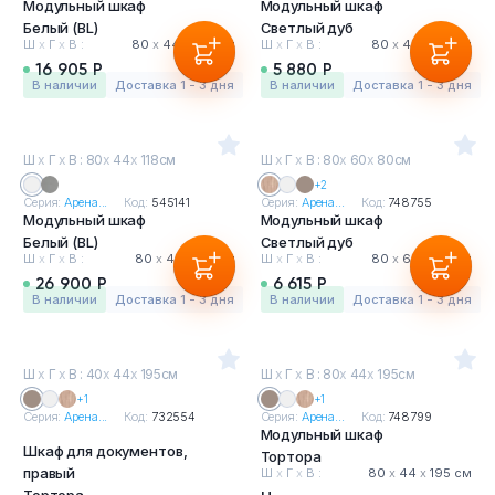
Модульный шкаф
Модульный шкаф
Белый (BL)
Светлый дуб
Ш
х
Г
х
В :
80
х
44
х
195 см
Ш
х
Г
х
В :
80
х
44
х
80 см
16 905 Р
5 880 Р
в наличии
Доставка 1 - 3 дня
в наличии
Доставка 1 - 3 дня
Ш
х
Г
х
В : 80
х
44
х
118см
Ш
х
Г
х
В : 80
х
60
х
80см
+2
Серия:
Арена...
Код:
545141
Серия:
Арена...
Код:
748755
Модульный шкаф
Модульный шкаф
Белый (BL)
Светлый дуб
Ш
х
Г
х
В :
80
х
44
х
118 см
Ш
х
Г
х
В :
80
х
60
х
80 см
26 900 Р
6 615 Р
в наличии
Доставка 1 - 3 дня
в наличии
Доставка 1 - 3 дня
Ш
х
Г
х
В : 40
х
44
х
195см
Ш
х
Г
х
В : 80
х
44
х
195см
+1
+1
Серия:
Арена...
Код:
732554
Серия:
Арена...
Код:
748799
Модульный шкаф
Шкаф для документов,
Тортора
правый
Ш
х
Г
х
В :
80
х
44
х
195 см