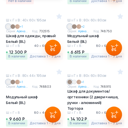
Нет в наличии
в наличии
Доставка 1 - 3 дня
Ш
х
Г
х
В : 40
х
60
х
195см
Ш
х
Г
х
В : 80
х
60
х
80см
+1
+2
Серия:
Арена...
Код:
732515
Серия:
Арена...
Код:
748750
Шкаф для одежды, правый
Модульный шкаф
Белый (BL)
Белый (BL)
Ш
х
Г
х
В :
40
х
60
х
195 см
Ш
х
Г
х
В :
80
х
60
х
80 см
12 300 Р
6 615 Р
в наличии
Доставка 1 - 3 дня
в наличии
Доставка 1 - 3 дня
Ш
х
Г
х
В : 80
х
44
х
195см
Ш
х
Г
х
В : 80
х
60
х
80см
+1
+1
Серия:
Арена...
Код:
748803
Серия:
Арена...
Код:
748915
Шкаф для документов/
Модульный шкаф
оргтехники (2 двери+ниша,
Белый (BL)
ручки - алюминий)
Тортора
Ш
х
Г
х
В :
80
х
44
х
195 см
Ш
х
Г
х
В :
80
х
60
х
80 см
9 660 Р
14 102 Р
в наличии
Доставка 1 - 3 дня
в наличии
Доставка 1 - 3 дня