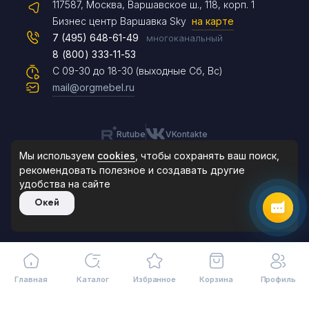
117587, Москва, Варшавское ш., 118, корп. 1
Max
Бизнес центр Варшавка Sky
на карте
7 (495) 648-61-49
многоканальный
8 (800) 333-11-53
Чат на сайте
С 09-30 до 18-30 (выходные Сб, Вс)
mail@orgmebel.ru
Rutube
VKontakte
8 (495) 183-47-87
По будням с 09:30 до 18:30
Мы используем
cookies
, чтобы сохранять ваш поиск,
рекомендовать
полезное и создавать другие
удобства на сайте
© 2006-2026. Orgmebel.ru
Окей
Продажа офисной мебели.
Все права защищены.
Главная
Каталог
Избранное
Корзина
Профиль