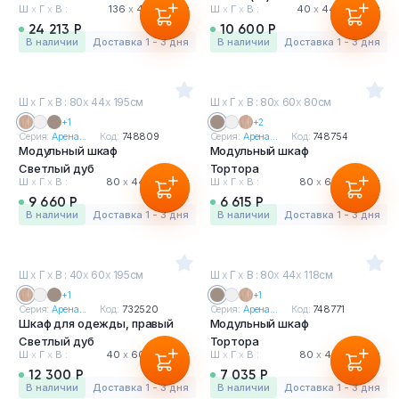
Ш
х
Г
х
В :
136
х
40
х
75 см
Ш
х
Г
х
В :
40
х
44
х
195 см
24 213 Р
10 600 Р
в наличии
Доставка 1 - 3 дня
в наличии
Доставка 1 - 3 дня
Ш
х
Г
х
В : 80
х
44
х
195см
Ш
х
Г
х
В : 80
х
60
х
80см
+1
+2
Серия:
Арена...
Код:
748809
Серия:
Арена...
Код:
748754
Модульный шкаф
Модульный шкаф
Светлый дуб
Тортора
Ш
х
Г
х
В :
80
х
44
х
195 см
Ш
х
Г
х
В :
80
х
60
х
80 см
9 660 Р
6 615 Р
в наличии
Доставка 1 - 3 дня
в наличии
Доставка 1 - 3 дня
Ш
х
Г
х
В : 40
х
60
х
195см
Ш
х
Г
х
В : 80
х
44
х
118см
+1
+1
Серия:
Арена...
Код:
732520
Серия:
Арена...
Код:
748771
Шкаф для одежды, правый
Модульный шкаф
Светлый дуб
Тортора
Ш
х
Г
х
В :
40
х
60
х
195 см
Ш
х
Г
х
В :
80
х
44
х
118 см
12 300 Р
7 035 Р
в наличии
Доставка 1 - 3 дня
в наличии
Доставка 1 - 3 дня