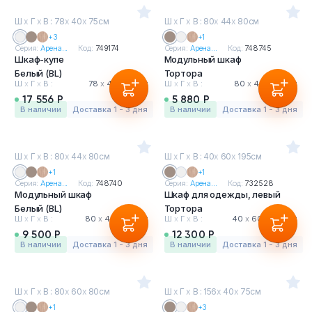
Ш
х
Г
х
В : 78
х
40
х
75см
Ш
х
Г
х
В : 80
х
44
х
80см
+3
+1
Серия:
Арена...
Код:
749174
Серия:
Арена...
Код:
748745
Шкаф-купе
Модульный шкаф
Белый (BL)
Тортора
Ш
х
Г
х
В :
78
х
40
х
75 см
Ш
х
Г
х
В :
80
х
44
х
80 см
17 556 Р
5 880 Р
в наличии
Доставка 1 - 3 дня
в наличии
Доставка 1 - 3 дня
Ш
х
Г
х
В : 80
х
44
х
80см
Ш
х
Г
х
В : 40
х
60
х
195см
+1
+1
Серия:
Арена...
Код:
748740
Серия:
Арена...
Код:
732528
Модульный шкаф
Шкаф для одежды, левый
Белый (BL)
Тортора
Ш
х
Г
х
В :
80
х
44
х
80 см
Ш
х
Г
х
В :
40
х
60
х
195 см
9 500 Р
12 300 Р
в наличии
Доставка 1 - 3 дня
в наличии
Доставка 1 - 3 дня
Ш
х
Г
х
В : 80
х
60
х
80см
Ш
х
Г
х
В : 156
х
40
х
75см
+1
+3