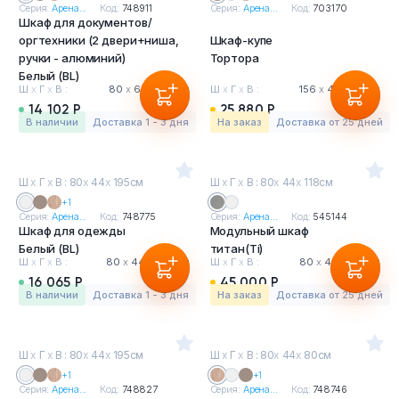
Серия:
Арена...
Код:
748911
Серия:
Арена...
Код:
703170
Шкаф для документов/
оргтехники (2 двери+ниша,
Шкаф-купе
ручки - алюминий)
Тортора
Белый (BL)
Ш
х
Г
х
В :
80
х
60
х
80 см
Ш
х
Г
х
В :
156
х
40
х
75 см
14 102 Р
25 880 Р
в наличии
Доставка 1 - 3 дня
На заказ
Доставка от 25 дней
Ш
х
Г
х
В : 80
х
44
х
195см
Ш
х
Г
х
В : 80
х
44
х
118см
+1
Серия:
Арена...
Код:
748775
Серия:
Арена...
Код:
545144
Шкаф для одежды
Модульный шкаф
Белый (BL)
титан(Ti)
Ш
х
Г
х
В :
80
х
44
х
195 см
Ш
х
Г
х
В :
80
х
44
х
118 см
16 065 Р
45 000 Р
в наличии
Доставка 1 - 3 дня
На заказ
Доставка от 25 дней
Ш
х
Г
х
В : 80
х
44
х
195см
Ш
х
Г
х
В : 80
х
44
х
80см
+1
+1
Серия:
Арена...
Код:
748827
Серия:
Арена...
Код:
748746