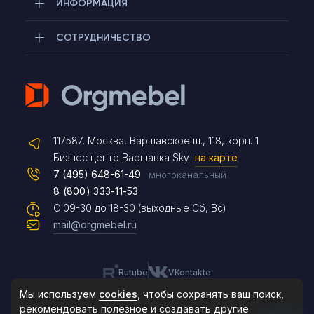
ИНФОРМАЦИЯ
СОТРУДНИЧЕСТВО
Telegram
117587, Москва, Варшавское ш., 118, корп. 1
Max
Бизнес центр Варшавка Sky
на карте
7 (495) 648-61-49
многоканальный
8 (800) 333-11-53
Чат на сайте
С 09-30 до 18-30 (выходные Сб, Вс)
mail@orgmebel.ru
Rutube
VKontakte
8 (495) 183-47-87
По будням с 09:30 до 18:30
Мы используем
cookies
, чтобы сохранять ваш поиск,
рекомендовать
полезное и создавать другие