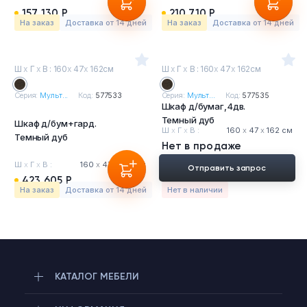
157 130 Р
210 710 Р
На заказ
Доставка от 14 дней
На заказ
Доставка от 14 дней
Ш
х
Г
х
В : 160
х
47
х
162см
Ш
х
Г
х
В : 160
х
47
х
162см
Серия:
Мульт...
Код:
577533
Серия:
Мульт...
Код:
577535
Шкаф д/бумаг,4дв.
Темный дуб
Шкаф д/бум+гард.
Ш
х
Г
х
В :
160
х
47
х
162 см
Темный дуб
Нет в продаже
Ш
х
Г
х
В :
160
х
47
х
162 см
Отправить запрос
423 605 Р
На заказ
Доставка от 14 дней
Нет в наличии
КАТАЛОГ МЕБЕЛИ