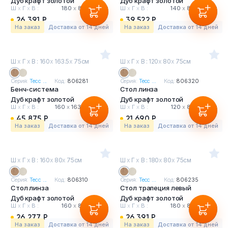
Дуб крафт золотой
Дуб крафт золотой
Ш
х
Г
х
В :
180
х
80
х
75 см
Ш
х
Г
х
В :
140
х
80
х
75 см
26 391 Р
39 522 Р
На заказ
Доставка от 14 дней
На заказ
Доставка от 14 дней
Ш
х
Г
х
В : 160
х
163.5
х
75см
Ш
х
Г
х
В : 120
х
80
х
75см
Серия:
Тесс ...
Код:
806281
Серия:
Тесс ...
Код:
806320
Бенч-система
Стол линза
Дуб крафт золотой
Дуб крафт золотой
Ш
х
Г
х
В :
160
х
163.5
х
75 см
Ш
х
Г
х
В :
120
х
80
х
75 см
45 875 Р
21 690 Р
На заказ
Доставка от 14 дней
На заказ
Доставка от 14 дней
Ш
х
Г
х
В : 160
х
80
х
75см
Ш
х
Г
х
В : 180
х
80
х
75см
Серия:
Тесс ...
Код:
806310
Серия:
Тесс ...
Код:
806235
Стол линза
Стол трапеция левый
Дуб крафт золотой
Дуб крафт золотой
Ш
х
Г
х
В :
160
х
80
х
75 см
Ш
х
Г
х
В :
180
х
80
х
75 см
26 277 Р
26 391 Р
На заказ
Доставка от 14 дней
На заказ
Доставка от 14 дней