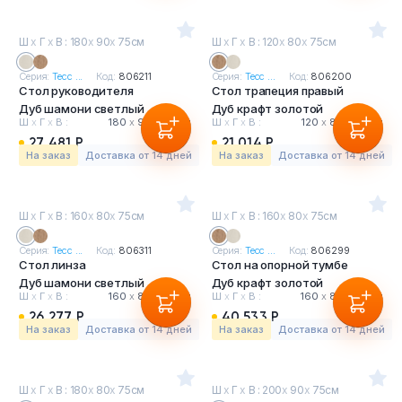
Ш
х
Г
х
В : 180
х
90
х
75см
Ш
х
Г
х
В : 120
х
80
х
75см
Серия:
Тесс ...
Код:
806211
Серия:
Тесс ...
Код:
806200
Стол руководителя
Стол трапеция правый
Дуб шамони светлый
Дуб крафт золотой
Ш
х
Г
х
В :
180
х
90
х
75 см
Ш
х
Г
х
В :
120
х
80
х
75 см
27 481 Р
21 014 Р
На заказ
Доставка от 14 дней
На заказ
Доставка от 14 дней
Ш
х
Г
х
В : 160
х
80
х
75см
Ш
х
Г
х
В : 160
х
80
х
75см
Серия:
Тесс ...
Код:
806311
Серия:
Тесс ...
Код:
806299
Стол линза
Стол на опорной тумбе
Дуб шамони светлый
Дуб крафт золотой
Ш
х
Г
х
В :
160
х
80
х
75 см
Ш
х
Г
х
В :
160
х
80
х
75 см
26 277 Р
40 533 Р
На заказ
Доставка от 14 дней
На заказ
Доставка от 14 дней
Ш
х
Г
х
В : 180
х
80
х
75см
Ш
х
Г
х
В : 200
х
90
х
75см