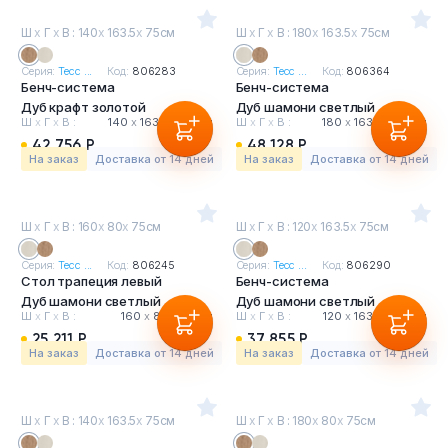
Ш
х
Г
х
В : 140
х
163.5
х
75см
Ш
х
Г
х
В : 180
х
163.5
х
75см
Серия:
Тесс ...
Код:
806283
Серия:
Тесс ...
Код:
806364
Бенч-система
Бенч-система
Дуб крафт золотой
Дуб шамони светлый
Ш
х
Г
х
В :
140
х
163.5
х
75 см
Ш
х
Г
х
В :
180
х
163.5
х
75 см
42 756 Р
48 128 Р
На заказ
Доставка от 14 дней
На заказ
Доставка от 14 дней
Ш
х
Г
х
В : 160
х
80
х
75см
Ш
х
Г
х
В : 120
х
163.5
х
75см
Серия:
Тесс ...
Код:
806245
Серия:
Тесс ...
Код:
806290
Стол трапеция левый
Бенч-система
Дуб шамони светлый
Дуб шамони светлый
Ш
х
Г
х
В :
160
х
80
х
75 см
Ш
х
Г
х
В :
120
х
163.5
х
75 см
25 211 Р
37 855 Р
На заказ
Доставка от 14 дней
На заказ
Доставка от 14 дней
Ш
х
Г
х
В : 140
х
163.5
х
75см
Ш
х
Г
х
В : 180
х
80
х
75см