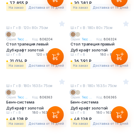
37 855 Р
20 381 Р
На заказ
Доставка от 14 дней
На заказ
Доставка от 14 дней
Ш
х
Г
х
В : 120
х
80
х
75см
Ш
х
Г
х
В : 180
х
80
х
75см
Серия:
Тесс ...
Код:
806204
Серия:
Тесс ...
Код:
806324
Стол трапеция левый
Стол трапеция правый
Дуб крафт золотой
Дуб крафт золотой
Ш
х
Г
х
В :
120
х
80
х
75 см
Ш
х
Г
х
В :
180
х
80
х
75 см
21 014 Р
26 391 Р
На заказ
Доставка от 14 дней
На заказ
Доставка от 14 дней
Ш
х
Г
х
В : 180
х
163.5
х
75см
Ш
х
Г
х
В : 180
х
163.5
х
75см
Серия:
Тесс ...
Код:
806363
Серия:
Тесс ...
Код:
806365
Бенч-система
Бенч-система
Дуб крафт золотой
Дуб крафт золотой
Ш
х
Г
х
В :
180
х
163.5
х
75 см
Ш
х
Г
х
В :
180
х
163.5
х
75 см
48 128 Р
48 128 Р
На заказ
Доставка от 14 дней
На заказ
Доставка от 14 дней