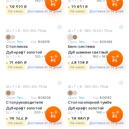
Ш
х
Г
х
В :
140
х
80
х
75 см
Ш
х
Г
х
В :
140
х
80
х
75 см
39 522 Р
22 831 Р
На заказ
Доставка от 14 дней
На заказ
Доставка от 14 дней
Ш
х
Г
х
В : 120
х
80
х
75см
Ш
х
Г
х
В : 180
х
163.5
х
75см
Серия:
Тесс ...
Код:
806318
Серия:
Тесс ...
Код:
806366
Стол линза
Бенч-система
Дуб крафт золотой
Дуб шамони светлый
Ш
х
Г
х
В :
120
х
80
х
75 см
Ш
х
Г
х
В :
180
х
163.5
х
75 см
21 690 Р
48 128 Р
На заказ
Доставка от 14 дней
На заказ
Доставка от 14 дней
Ш
х
Г
х
В : 200
х
90
х
75см
Ш
х
Г
х
В : 140
х
80
х
75см
Серия:
Тесс ...
Код:
806206
Серия:
Тесс ...
Код:
806192
Стол руководителя
Стол на опорной тумбе
Дуб крафт золотой
Дуб крафт золотой
Ш
х
Г
х
В :
200
х
90
х
75 см
Ш
х
Г
х
В :
140
х
80
х
75 см
29 244 Р
38 980 Р
На заказ
Доставка от 14 дней
На заказ
Доставка от 14 дней