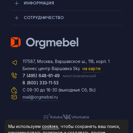
ИНФОРМАЦИЯ
СОТРУДНИЧЕСТВО
Telegram
117587, Москва, Варшавское ш., 118, корп. 1
Max
Бизнес центр Варшавка Sky
на карте
7 (495) 648-61-49
многоканальный
8 (800) 333-11-53
Чат на сайте
С 09-30 до 18-30 (выходные Сб, Вс)
mail@orgmebel.ru
Rutube
VKontakte
8 (495) 183-47-87
По будням с 09:30 до 18:30
Мы используем
cookies
, чтобы сохранять ваш поиск,
рекомендовать
полезное и создавать другие