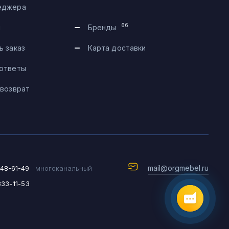
еджера
Telegram
66
и
Бренды
Max
ь заказ
Карта доставки
 ответы
Чат на сайте
 возврат
8 (495) 183-47-87
По будням с 09:30 до 18:30
mail@orgmebel.ru
648-61-49
многоканальный
333-11-53