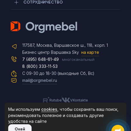
СОТРУДНИЧЕСТВО
Telegram
117587, Москва, Варшавское ш., 118, корп. 1
Max
Бизнес центр Варшавка Sky
на карте
7 (495) 648-61-49
многоканальный
8 (800) 333-11-53
Чат на сайте
С 09-30 до 18-30 (выходные Сб, Вс)
mail@orgmebel.ru
Rutube
VKontakte
8 (495) 183-47-87
По будням с 09:30 до 18:30
Мы используем
cookies
, чтобы сохранять ваш поиск,
рекомендовать
полезное и создавать другие
удобства на сайте
© 2006-2026. Orgmebel.ru
Окей