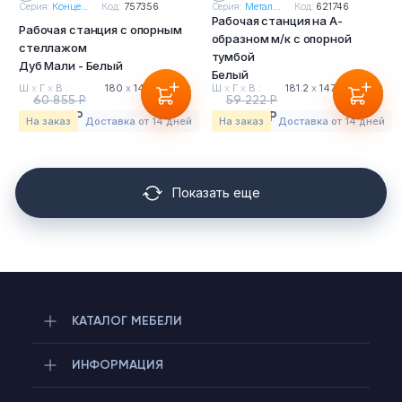
Серия:
Конце...
Код:
757356
Серия:
Метал...
Код:
621746
Рабочая станция на А-
Рабочая станция с опорным
образном м/к с опорной
стеллажом
тумбой
Дуб Мали - Белый
Белый
Ш
х
Г
х
В :
180
х
148
х
75 см
Ш
х
Г
х
В :
181.2
х
147.5
х
75 см
60 855 Р
59 222 Р
56 595 Р
55 077 Р
На заказ
Доставка от 14 дней
На заказ
Доставка от 14 дней
Показать еще
КАТАЛОГ МЕБЕЛИ
ИНФОРМАЦИЯ