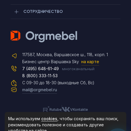
СОТРУДНИЧЕСТВО
Telegram
117587, Москва, Варшавское ш., 118, корп. 1
Max
Бизнес центр Варшавка Sky
на карте
7 (495) 648-61-49
многоканальный
8 (800) 333-11-53
Чат на сайте
С 09-30 до 18-30 (выходные Сб, Вс)
mail@orgmebel.ru
Rutube
VKontakte
8 (495) 183-47-87
По будням с 09:30 до 18:30
Мы используем
cookies
, чтобы сохранять ваш поиск,
рекомендовать
полезное и создавать другие
удобства на сайте