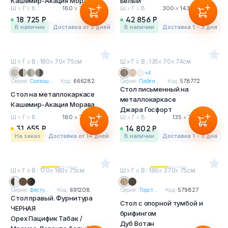
Кашемир-Акация Морава
Белый
Ш
х
Г
х
В :
160
х
70
х
75 см
Ш
х
Г
х
В :
300
х
143.2
х
74 см
18 725 Р
42 856 Р
в наличии
Доставка от 5 дней
в наличии
Доставка 1 - 3 дня
Ш
х
Г
х
В : 180
х
70
х
75см
Ш
х
Г
х
В : 135
х
70
х
74см
+4
Серия:
Солюш...
Код:
666282
Серия:
Пабли...
Код:
578772
Стол письменный на
Стол на металлокаркасе
металлокаркасе
Кашемир-Акация Морава
Джара Госфорт
Ш
х
Г
х
В :
180
х
70
х
75 см
Ш
х
Г
х
В :
135
х
70
х
74 см
31 655 Р
14 802 Р
На заказ
Доставка от 14 дней
в наличии
Доставка 1 - 3 дня
Ш
х
Г
х
В : 170
х
180
х
75см
Ш
х
Г
х
В : 180
х
370
х
75см
Серия:
Фесту...
Код:
691208
Серия:
Торст...
Код:
579827
Стол правый. Фурнитура
Стол с опорной тумбой и
ЧЕРНАЯ
брифингом
Орех Пацифик Табак /
Дуб Вотан