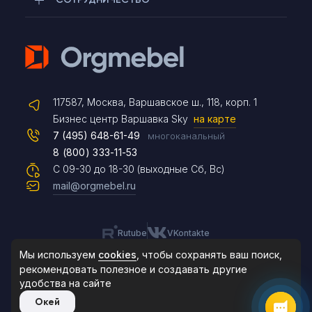
Telegram
117587, Москва, Варшавское ш., 118, корп. 1
Max
Бизнес центр Варшавка Sky
на карте
7 (495) 648-61-49
многоканальный
8 (800) 333-11-53
Чат на сайте
С 09-30 до 18-30 (выходные Сб, Вс)
mail@orgmebel.ru
Rutube
VKontakte
8 (495) 183-47-87
По будням с 09:30 до 18:30
Мы используем
cookies
, чтобы сохранять ваш поиск,
рекомендовать
полезное и создавать другие
удобства на сайте
© 2006-2026. Orgmebel.ru
Окей
Продажа офисной мебели.
Все права защищены.