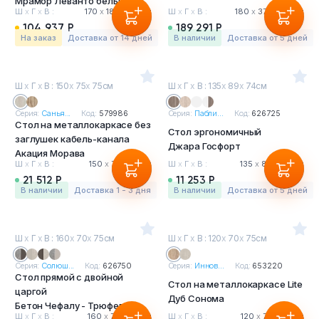
Мрамор Леванто белый
Ш
х
Г
х
В :
170
х
180
х
75 см
Ш
х
Г
х
В :
180
х
370
х
75 см
104 937 Р
189 291 Р
На заказ
Доставка от 14 дней
в наличии
Доставка от 5 дней
Ш
х
Г
х
В : 150
х
75
х
75см
Ш
х
Г
х
В : 135
х
89
х
74см
Серия:
Санья...
Код:
579986
Серия:
Пабли...
Код:
626725
Стол на металлокаркасе без
Стол эргономичный
заглушек кабель-канала
Джара Госфорт
Акация Морава
Ш
х
Г
х
В :
150
х
75
х
75 см
Ш
х
Г
х
В :
135
х
89
х
74 см
21 512 Р
11 253 Р
в наличии
Доставка 1 - 3 дня
в наличии
Доставка от 5 дней
Ш
х
Г
х
В : 160
х
70
х
75см
Ш
х
Г
х
В : 120
х
70
х
75см
Серия:
Солюш...
Код:
626750
Серия:
Иннов...
Код:
653220
Стол прямой с двойной
Стол на металлокаркасе Lite
царгой
Дуб Сонома
Бетон Чефалу - Трюфель
Ш
х
Г
х
В :
160
х
70
х
75 см
Ш
х
Г
х
В :
120
х
70
х
75 см