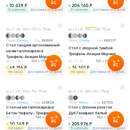
10 639 Р
204 160 Р
в наличии
Доставка от 5 дней
в наличии
Доставка от 5 дней
Ш
х
Г
х
В : 160
х
179.2
х
75см
Ш
х
Г
х
В : 155
х
238
х
75см
Серия:
Солюш...
Код:
666149
Серия:
Солюш...
Код:
666237
Стол тандем эргономичный
Стол с опорной тумбой
на металлокаркасе
Трюфель-Акация Морава
Трюфель-Акация Морава
Ш
х
Г
х
В :
160
х
179.2
х
75 см
Ш
х
Г
х
В :
155
х
238
х
75 см
48 156 Р
74 301 Р
На заказ
Доставка от 14 дней
На заказ
Доставка от 14 дней
Ш
х
Г
х
В : 140
х
70
х
75см
Ш
х
Г
х
В : 180
х
90
х
75см
Серия:
Солюш...
Код:
626829
Серия:
Веста...
Код:
627010
Стол на металлокаркасе
Стол с блоком розеток
Бетон Чефалу - Трюфель
Дуб Галифакс белый
Ш
х
Г
х
В :
140
х
70
х
75 см
Ш
х
Г
х
В :
180
х
90
х
75 см
30 349 Р
205 976 Р
На заказ
Доставка от 14 дней
в наличии
Доставка от 5 дней