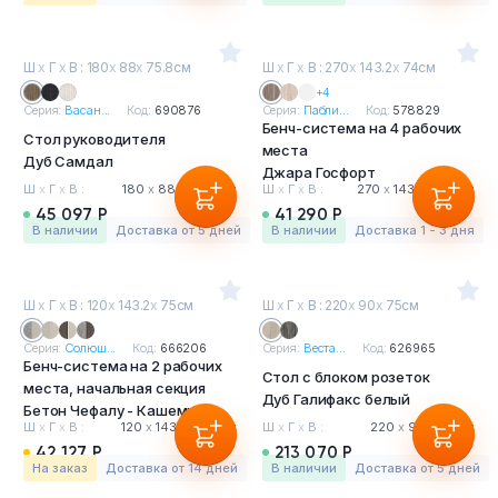
Ш
х
Г
х
В : 180
х
88
х
75.8см
Ш
х
Г
х
В : 270
х
143.2
х
74см
+4
Серия:
Васан...
Код:
690876
Серия:
Пабли...
Код:
578829
Бенч-система на 4 рабочих
Стол руководителя
места
Дуб Самдал
Джара Госфорт
Ш
х
Г
х
В :
180
х
88
х
75.8 см
Ш
х
Г
х
В :
270
х
143.2
х
74 см
45 097 Р
41 290 Р
в наличии
Доставка от 5 дней
в наличии
Доставка 1 - 3 дня
Ш
х
Г
х
В : 120
х
143.2
х
75см
Ш
х
Г
х
В : 220
х
90
х
75см
Серия:
Солюш...
Код:
666206
Серия:
Веста...
Код:
626965
Бенч-система на 2 рабочих
Стол с блоком розеток
места, начальная секция
Дуб Галифакс белый
Бетон Чефалу - Кашемир
Ш
х
Г
х
В :
120
х
143.2
х
75 см
Ш
х
Г
х
В :
220
х
90
х
75 см
42 127 Р
213 070 Р
На заказ
Доставка от 14 дней
в наличии
Доставка от 5 дней