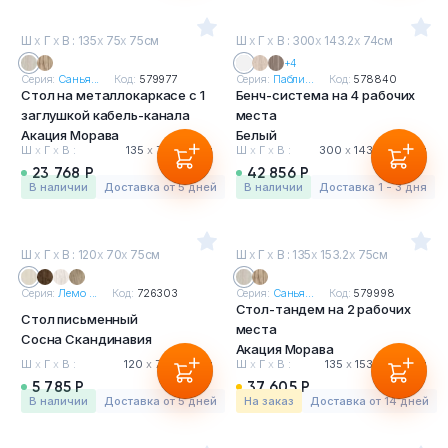
Ш
х
Г
х
В : 135
х
75
х
75см
Ш
х
Г
х
В : 300
х
143.2
х
74см
+4
Серия:
Санья...
Код:
579977
Серия:
Пабли...
Код:
578840
Стол на металлокаркасе с 1
Бенч-система на 4 рабочих
заглушкой кабель-канала
места
Акация Морава
Белый
Ш
х
Г
х
В :
135
х
75
х
75 см
Ш
х
Г
х
В :
300
х
143.2
х
74 см
23 768 Р
42 856 Р
в наличии
Доставка от 5 дней
в наличии
Доставка 1 - 3 дня
Ш
х
Г
х
В : 120
х
70
х
75см
Ш
х
Г
х
В : 135
х
153.2
х
75см
Серия:
Лемо ...
Код:
726303
Серия:
Санья...
Код:
579998
Стол-тандем на 2 рабочих
Стол письменный
места
Сосна Скандинавия
Акация Морава
Ш
х
Г
х
В :
120
х
70
х
75 см
Ш
х
Г
х
В :
135
х
153.2
х
75 см
5 785 Р
37 605 Р
в наличии
Доставка от 5 дней
На заказ
Доставка от 14 дней