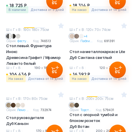
18 725 Р
18 314 Р
в наличии
Доставка от 5 дней
На заказ
Доставка от 14 дней
Ш
х
Г
х
В : 190
х
180
х
75см
Ш
х
Г
х
В : 120
х
70
х
74см
+4
Серия:
Фесту...
Код:
746513
Серия:
Пабли...
Код:
691391
Стол левый. Фурнитура
Инокс
Стол на металлокаркасе Lite
Древесина Графит / Мрамор
Дуб Сантана светлый
Леванто белый
Ш
х
Г
х
В :
190
х
180
х
75 см
Ш
х
Г
х
В :
120
х
70
х
74 см
106 436 Р
16 392 Р
На заказ
Доставка от 14 дней
На заказ
Доставка от 14 дней
Ш
х
Г
х
В : 170
х
80
х
75см
Ш
х
Г
х
В : 200
х
200
х
75см
Серия:
Лемо ...
Код:
732974
Серия:
Торст...
Код:
579431
Стол с опорной тумбой и
Стол руководителя
блоком розеток
Дуб Каньон
Дуб Вотан
Ш
х
Г
х
В :
170
х
80
х
75 см
Ш
х
Г
х
В :
200
х
200
х
75 см