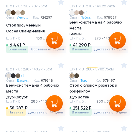
Ш
х
Г
х
В : 150
х
70
х
75см
Ш
х
Г
х
В : 270
х
143.2
х
74см
+4
Серия:
Лемо ...
Код:
726297
Серия:
Пабли...
Код:
578827
Бенч-система на 4 рабочих
Стол письменный
места
Сосна Скандинавия
Белый
Ш
х
Г
х
В :
150
х
70
х
75 см
Ш
х
Г
х
В :
270
х
143.2
х
74 см
6 441 Р
41 290 Р
в наличии
Доставка от 5 дней
в наличии
Доставка 1 - 3 дня
Ш
х
Г
х
В : 280
х
143.2
х
75см
Ш
х
Г
х
В : 200
х
370
х
75см
+4
Серия:
Васан...
Код:
679648
Серия:
Торст...
Код:
579467
Бенч-система на 4 рабочих
Стол с блоком розеток и
места
брифингом
Дуб Кобург
Дуб Вотан
Ш
х
Г
х
В :
280
х
143.2
х
75 см
Ш
х
Г
х
В :
200
х
370
х
75 см
58 283 Р
251 522 Р
На заказ
Доставка от 14 дней
в наличии
Доставка от 5 дней