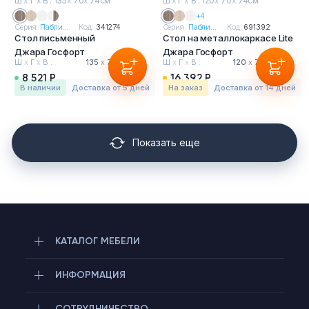
Ш
х
Г
х
В : 135
х
70
х
74см
Ш
х
Г
х
В : 120
х
70
х
74см
+4
Серия:
Пабли...
Код:
341274
Серия:
Пабли...
Код:
691392
Стол письменный
Стол на металлокаркасе Lite
Джара Госфорт
Джара Госфорт
Ш
х
Г
х
В :
135
х
70
х
74 см
Ш
х
Г
х
В :
120
х
70
х
74 см
8 521 Р
16 392 Р
в наличии
Доставка от 5 дней
На заказ
Доставка от 14 дней
Показать еще
КАТАЛОГ МЕБЕЛИ
ИНФОРМАЦИЯ
СОТРУДНИЧЕСТВО