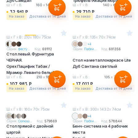
Дуб Самдал
Трюфель-Акация Морава
Ш
х
Г
х
В :
160
х
146
х
75 см
Ш
х
Г
х
В :
140
х
88
х
75 см
32 961 Р
29 710 Р
На заказ
Доставка от 14 дней
На заказ
Доставка от 14 дней
Ш
х
Г
х
В : 210
х
180
х
75см
Ш
х
Г
х
В : 135
х
70
х
74см
+4
Серия:
Фесту...
Код:
691112
Серия:
Пабли...
Код:
691356
Стол левый. Фурнитура
ЧЕРНАЯ.
Стол на металлокаркасе Lite
Орех Пацифик Табак /
Дуб Сантана светлый
Мрамор Леванто белый
Ш
х
Г
х
В :
210
х
180
х
75 см
Ш
х
Г
х
В :
135
х
70
х
74 см
107 983 Р
17 011 Р
На заказ
Доставка от 14 дней
На заказ
Доставка от 14 дней
Ш
х
Г
х
В : 160
х
70
х
75см
Ш
х
Г
х
В : 300
х
143.2
х
74см
+4
Серия:
Солюш...
Код:
579869
Серия:
Пабли...
Код:
578844
Стол прямой с двойной
Бенч-система на 4 рабочих
царгой
места