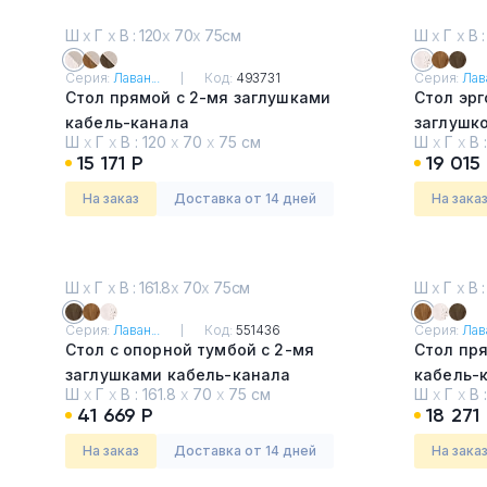
Ш
х
Г
х
В : 120
х
70
х
75см
Ш
х
Г
х
В :
Серия:
Лаван...
Код:
493731
Серия:
Лава
Стол прямой с 2-мя заглушками
Стол эрг
кабель-канала
заглушк
Ш
х
Г
х
В :
120
х
70
х
75 см
Ш
х
Г
х
В 
Таксония светлая и бежевый
Таксони
15 171 Р
19 015
песок
На заказ
Доставка от 14 дней
На зака
Ш
х
Г
х
В : 161.8
х
70
х
75см
Ш
х
Г
х
В :
Серия:
Лаван...
Код:
551436
Серия:
Лава
Стол с опорной тумбой с 2-мя
Стол пр
заглушками кабель-канала
кабель-
Ш
х
Г
х
В :
161.8
х
70
х
75 см
Ш
х
Г
х
В 
Таксония темная
Таксони
41 669 Р
18 271
На заказ
Доставка от 14 дней
На зака