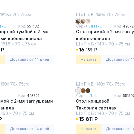
 181.8
х
70
х
75см
Ш
х
Г
х
В : 140
х
70
х
75см
н...
Код:
551432
Серия:
Лаван...
Код:
49372
порной тумбой с 2-мя
Стол прямой с 2-мя загл
ами кабель-канала
кабель-канала
:
181.8
х
70
х
75 см
Ш
х
Г
х
В :
140
х
70
х
75 см
я светлая
Таксония темная и беже
 Р
16 191 Р
песок
з
Доставка от 14 дней
На заказ
Доставка от 1
 160
х
70
х
75см
Ш
х
Г
х
В : 140
х
70
х
75см
н...
Код:
493721
Серия:
Лаван...
Код:
55150
ямой с 2-мя заглушками
Стол концевой
канала
Таксония светлая
:
160
х
70
х
75 см
Ш
х
Г
х
В :
140
х
70
х
75 см
я медовая и бежевый
Р
15 811 Р
з
Доставка от 14 дней
На заказ
Доставка от 1