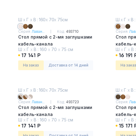
Ш
х
Г
х
В : 160
х
70
х
75см
Ш
х
Г
х
В :
Серия:
Лаван...
Код:
493710
Серия:
Лава
Стол прямой с 2-мя заглушками
Стол пр
кабель-канала
кабель-
Ш
х
Г
х
В :
160
х
70
х
75 см
Ш
х
Г
х
В 
Таксония светлая
Таксони
17 141 Р
16 191 
На заказ
Доставка от 14 дней
На зака
Ш
х
Г
х
В : 160
х
70
х
75см
Ш
х
Г
х
В :
Серия:
Лаван...
Код:
493723
Серия:
Лава
Стол прямой с 2-мя заглушками
Стол пр
кабель-канала
кабель-
Ш
х
Г
х
В :
160
х
70
х
75 см
Ш
х
Г
х
В 
Таксония темная и бежевый
Таксони
17 141 Р
15 171 
песок
На заказ
Доставка от 14 дней
На зака