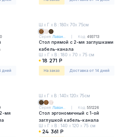
Ш
х
Г
х
В : 180
х
70
х
75см
0
Серия:
Лаван...
Код:
493713
й
Стол прямой с 2-мя заглушками
а
кабель-канала
Ш
х
Г
х
В :
180
х
70
х
75 см
Таксония медовая
18 271 Р
4 дней
На заказ
Доставка от 14 дней
Ш
х
Г
х
В : 140
х
120
х
75см
9
Серия:
Лаван...
Код:
551226
 2-мя
Стол эргономичный с 1-ой
ла
заглушкой кабель-канала
Ш
х
Г
х
В :
140
х
120
х
75 см
Таксония темная
24 361 Р