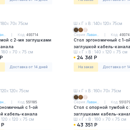
 180
х
70
х
75см
Ш
х
Г
х
В : 140
х
120
х
75см
н...
Код:
493714
Серия:
Лаван...
Код:
49374
ямой с 2-мя заглушками
Стол эргономичный с 1-о
канала
заглушкой кабель-канал
:
180
х
70
х
75 см
Ш
х
Г
х
В :
140
х
120
х
75 см
я светлая
Таксония темная
 Р
24 361 Р
з
Доставка от 14 дней
На заказ
Доставка от 1
 120
х
120
х
75см
Ш
х
Г
х
В : 160
х
70
х
75см
н...
Код:
551185
Серия:
Лаван...
Код:
55137
ономичный с 1-ой
Стол с опорной тумбой с
ой кабель-канала
заглушками кабель-кана
:
120
х
120
х
75 см
Ш
х
Г
х
В :
160
х
70
х
75 см
я светлая
Таксония темная
 Р
43 351 Р