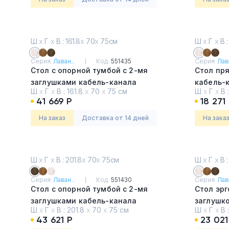
Ш
х
Г
х
В : 161.8
х
70
х
75см
Ш
х
Г
х
В :
Серия:
Лаван...
Код:
551435
Серия:
Лава
Стол с опорной тумбой с 2-мя
Стол пр
заглушками кабель-канала
кабель-
Ш
х
Г
х
В :
161.8
х
70
х
75 см
Ш
х
Г
х
В 
Таксония светлая
Таксони
41 669 Р
18 271
На заказ
Доставка от 14 дней
На зака
Ш
х
Г
х
В : 201.8
х
70
х
75см
Ш
х
Г
х
В :
Серия:
Лаван...
Код:
551430
Серия:
Лава
Стол с опорной тумбой с 2-мя
Стол эрг
заглушками кабель-канала
заглушк
Ш
х
Г
х
В :
201.8
х
70
х
75 см
Ш
х
Г
х
В 
Таксония темная
Таксони
43 621 Р
23 021