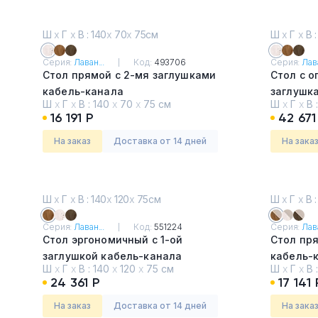
Ш
х
Г
х
В : 140
х
70
х
75см
Ш
х
Г
х
В :
Серия:
Лаван...
Код:
493706
Серия:
Лава
Стол прямой с 2-мя заглушками
Стол с о
кабель-канала
заглушк
Ш
х
Г
х
В :
140
х
70
х
75 см
Ш
х
Г
х
В 
Таксония светлая
Таксони
16 191 Р
42 671
На заказ
Доставка от 14 дней
На зака
Ш
х
Г
х
В : 140
х
120
х
75см
Ш
х
Г
х
В :
Серия:
Лаван...
Код:
551224
Серия:
Лава
Стол эргономичный с 1-ой
Стол пр
заглушкой кабель-канала
кабель-
Ш
х
Г
х
В :
140
х
120
х
75 см
Ш
х
Г
х
В 
Таксония медовая
Таксони
24 361 Р
17 141 
песок
На заказ
Доставка от 14 дней
На зака