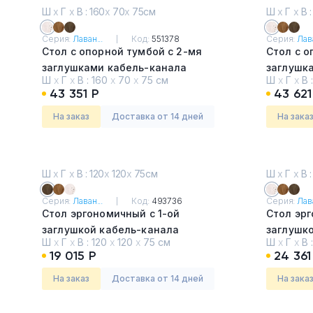
По возрастанию
Ш
х
Г
х
В : 160
х
70
х
75см
Ш
х
Г
х
В :
цены
Тумбы офисные
По убыванию цены
Серия:
Лаван...
Код:
551378
Серия:
Лава
Стол с опорной тумбой с 2-мя
Стол с о
Сначала новые
Офисные шкафы
заглушками кабель-канала
заглушк
По популярности
Ш
х
Г
х
В :
160
х
70
х
75 см
Ш
х
Г
х
В 
Таксония светлая
Таксони
43 351 Р
43 621
Офисные диваны
На заказ
Доставка от 14 дней
На зака
Сейфы и металлическая
мебель
Ш
х
Г
х
В : 120
х
120
х
75см
Ш
х
Г
х
В :
Обеденная зона
Серия:
Лаван...
Код:
493736
Серия:
Лава
Стол эргономичный с 1-ой
Стол эрг
Искусственные растения
заглушкой кабель-канала
заглушк
Ш
х
Г
х
В :
120
х
120
х
75 см
Ш
х
Г
х
В 
Таксония темная
Таксони
Кашпо
19 015 Р
24 361
На заказ
Доставка от 14 дней
На зака