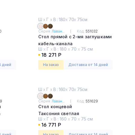
Ш
х
Г
х
В : 180
х
70
х
75см
0
Серия:
Лаван...
Код:
551032
Стол прямой с 2-мя заглушками
кабель-канала
Ш
х
Г
х
В :
180
х
70
х
75 см
Таксония светлая
18 271 Р
4 дней
На заказ
Доставка от 14 дней
Ш
х
Г
х
В : 160
х
70
х
75см
9
Серия:
Лаван...
Код:
551629
й
Стол концевой
а
Таксония светлая
Ш
х
Г
х
В :
160
х
70
х
75 см
16 771 Р
4 дней
На заказ
Доставка от 14 дней