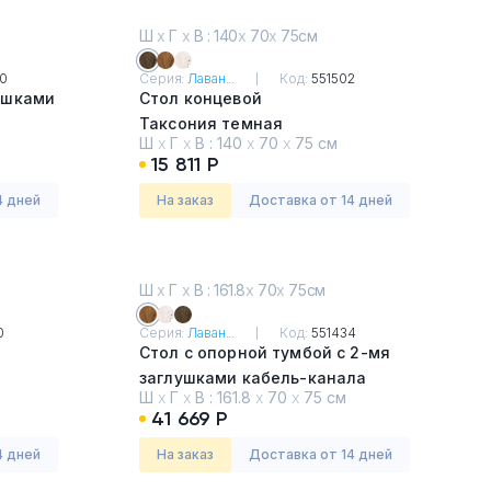
Ш
х
Г
х
В : 140
х
70
х
75см
0
Серия:
Лаван...
Код:
551502
ушками
Стол концевой
Таксония темная
Ш
х
Г
х
В :
140
х
70
х
75 см
евый
15 811 Р
4 дней
На заказ
Доставка от 14 дней
Ш
х
Г
х
В : 161.8
х
70
х
75см
0
Серия:
Лаван...
Код:
551434
Стол с опорной тумбой с 2-мя
заглушками кабель-канала
Ш
х
Г
х
В :
161.8
х
70
х
75 см
Таксония медовая
41 669 Р
4 дней
На заказ
Доставка от 14 дней