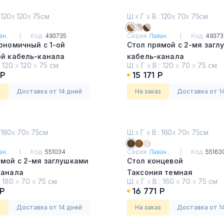
 120
х
120
х
75см
Ш
х
Г
х
В : 120
х
70
х
75см
н...
Код:
493735
Серия:
Лаван...
Код:
49373
ономичный с 1-ой
Стол прямой с 2-мя загл
ой кабель-канала
кабель-канала
:
120
х
120
х
75 см
Ш
х
Г
х
В :
120
х
70
х
75 см
я светлая
Таксония медовая и беж
 Р
15 171 Р
песок
з
Доставка от 14 дней
На заказ
Доставка от 1
 180
х
70
х
75см
Ш
х
Г
х
В : 160
х
70
х
75см
н...
Код:
551034
Серия:
Лаван...
Код:
55163
ямой с 2-мя заглушками
Стол концевой
канала
Таксония темная
:
180
х
70
х
75 см
Ш
х
Г
х
В :
160
х
70
х
75 см
я медовая
 Р
16 771 Р
з
Доставка от 14 дней
На заказ
Доставка от 1