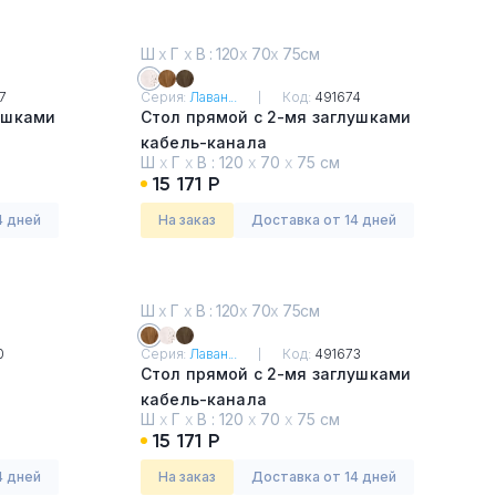
Ш
х
Г
х
В : 120
х
70
х
75см
7
Серия:
Лаван...
Код:
491674
ушками
Стол прямой с 2-мя заглушками
кабель-канала
Ш
х
Г
х
В :
120
х
70
х
75 см
вый
Таксония светлая
15 171 Р
4 дней
На заказ
Доставка от 14 дней
Ш
х
Г
х
В : 120
х
70
х
75см
0
Серия:
Лаван...
Код:
491673
Стол прямой с 2-мя заглушками
кабель-канала
Ш
х
Г
х
В :
120
х
70
х
75 см
Таксония медовая
15 171 Р
4 дней
На заказ
Доставка от 14 дней