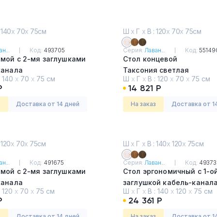
 140
х
70
х
75см
Ш
х
Г
х
В : 120
х
70
х
75см
н...
Код:
493705
Серия:
Лаван...
Код:
55149
ямой с 2-мя заглушками
Стол концевой
канала
Таксония светлая
:
140
х
70
х
75 см
Ш
х
Г
х
В :
120
х
70
х
75 см
я медовая
Р
14 821 Р
з
Доставка от 14 дней
На заказ
Доставка от 1
 120
х
70
х
75см
Ш
х
Г
х
В : 140
х
120
х
75см
н...
Код:
491675
Серия:
Лаван...
Код:
49373
ямой с 2-мя заглушками
Стол эргономичный с 1-о
канала
заглушкой кабель-канал
:
120
х
70
х
75 см
Ш
х
Г
х
В :
140
х
120
х
75 см
я темная
Таксония светлая
Р
24 361 Р
з
Доставка от 14 дней
На заказ
Доставка от 1